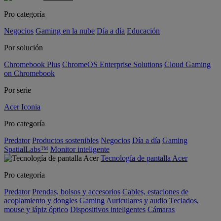
Pro categoría
Negocios
Gaming en la nube
Día a día
Educación
Por solución
Chromebook Plus
ChromeOS Enterprise Solutions
Cloud Gaming
on Chromebook
Por serie
Acer Iconia
Pro categoría
Predator
Productos sostenibles
Negocios
Día a día
Gaming
SpatialLabs™
Monitor inteligente
Tecnología de pantalla Acer
Pro categoría
Predator
Prendas, bolsos y accesorios
Cables, estaciones de
acoplamiento y dongles
Gaming
Auriculares y audio
Teclados,
mouse y lápiz óptico
Dispositivos inteligentes
Cámaras