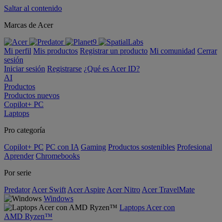
Saltar al contenido
Marcas de Acer
Mi perfil
Mis productos
Registrar un producto
Mi comunidad
Cerrar
sesión
Iniciar sesión
Registrarse
¿Qué es Acer ID?
AI
Productos
Productos nuevos
Copilot+ PC
Laptops
Pro categoría
Copilot+ PC
PC con IA
Gaming
Productos sostenibles
Profesional
Aprender
Chromebooks
Por serie
Predator
Acer Swift
Acer Aspire
Acer Nitro
Acer TravelMate
Windows
Laptops Acer con
AMD Ryzen™