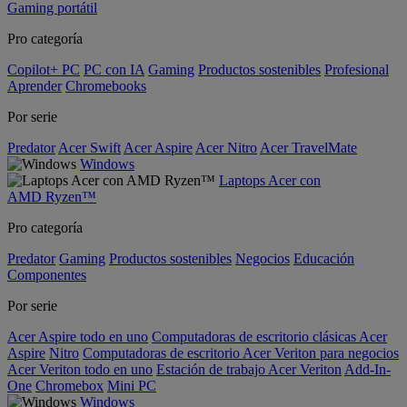
Gaming portátil
Pro categoría
Copilot+ PC
PC con IA
Gaming
Productos sostenibles
Profesional
Aprender
Chromebooks
Por serie
Predator
Acer Swift
Acer Aspire
Acer Nitro
Acer TravelMate
Windows
Laptops Acer con
AMD Ryzen™
Pro categoría
Predator
Gaming
Productos sostenibles
Negocios
Educación
Componentes
Por serie
Acer Aspire todo en uno
Computadoras de escritorio clásicas Acer
Aspire
Nitro
Computadoras de escritorio Acer Veriton para negocios
Acer Veriton todo en uno
Estación de trabajo Acer Veriton
Add-In-
One
Chromebox
Mini PC
Windows