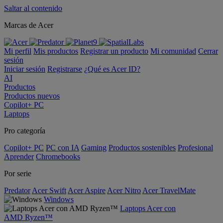
Saltar al contenido
Marcas de Acer
Mi perfil
Mis productos
Registrar un producto
Mi comunidad
Cerrar
sesión
Iniciar sesión
Registrarse
¿Qué es Acer ID?
AI
Productos
Productos nuevos
Copilot+ PC
Laptops
Pro categoría
Copilot+ PC
PC con IA
Gaming
Productos sostenibles
Profesional
Aprender
Chromebooks
Por serie
Predator
Acer Swift
Acer Aspire
Acer Nitro
Acer TravelMate
Windows
Laptops Acer con
AMD Ryzen™