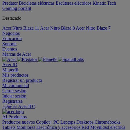
Predator
Bicicletas eléctricas
Escúteres eléctricos
Kinetic Tech
Gaming portátil
Destacado
Acer Nitro Blaze 11
Acer Nitro Blaze 8
Acer Nitro Blaze 7
Negocios
Educación
Soporte
Eventos
Marcas de Acer
Acer ID
Mi perfil
Mis productos
Registrar un producto
Mi comunidad
Cerrar sesión
Iniciar sesión
Registrarse
¿Qué es Acer ID?
AI
Productos
Productos nuevos
Copilot+ PC
Laptops
Desktops
Chromebooks
Tablets
Monitores
Electrónica y accesorios
Red
Movilidad eléctrica