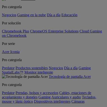
Pro categoría
Negocios
Gaming en la nube
Día a día
Educación
Por solución
Chromebook Plus
ChromeOS Enterprise Solutions
Cloud Gaming
on Chromebook
Por serie
Acer Iconia
Pro categoría
Predator
Productos sostenibles
Negocios
Día a día
Gaming
SpatialLabs™
Monitor inteligente
Tecnología de pantalla Acer
Pro categoría
Predator
Prendas, bolsos y accesorios
Cables, estaciones de
acoplamiento y dongles
Gaming
Auriculares y audio
Teclados,
mouse y lápiz óptico
Dispositivos inteligentes
Cámaras