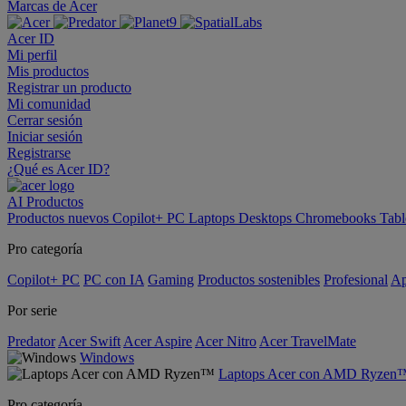
Marcas de Acer
Acer ID
Mi perfil
Mis productos
Registrar un producto
Mi comunidad
Cerrar sesión
Iniciar sesión
Registrarse
¿Qué es Acer ID?
AI
Productos
Productos nuevos
Copilot+ PC
Laptops
Desktops
Chromebooks
Tabl
Pro categoría
Copilot+ PC
PC con IA
Gaming
Productos sostenibles
Profesional
Ap
Por serie
Predator
Acer Swift
Acer Aspire
Acer Nitro
Acer TravelMate
Windows
Laptops Acer con AMD Ryzen
Pro categoría