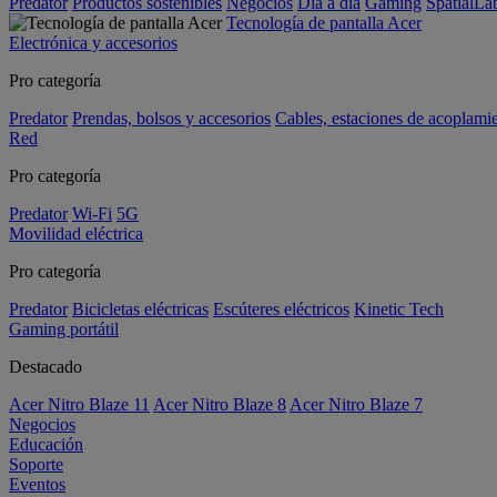
Predator
Productos sostenibles
Negocios
Día a día
Gaming
SpatialL
Tecnología de pantalla Acer
Electrónica y accesorios
Pro categoría
Predator
Prendas, bolsos y accesorios
Cables, estaciones de acoplami
Red
Pro categoría
Predator
Wi-Fi
5G
Movilidad eléctrica
Pro categoría
Predator
Bicicletas eléctricas
Escúteres eléctricos
Kinetic Tech
Gaming portátil
Destacado
Acer Nitro Blaze 11
Acer Nitro Blaze 8
Acer Nitro Blaze 7
Negocios
Educación
Soporte
Eventos