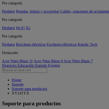
Pro categoría
Predator
Prendas, bolsos y accesorios
Cables, estaciones de acoplami
Pro categoría
Predator
Wi-Fi
5G
Pro categoría
Predator
Bicicletas eléctricas
Escúteres eléctricos
Kinetic Tech
Destacado
Acer Nitro Blaze 11
Acer Nitro Blaze 8
Acer Nitro Blaze 7
Negocios
Educación
Soporte
Eventos
Hogar
Soporte
Soporte para productos
XV241YX
Soporte para productos