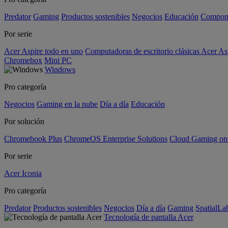
Predator
Gaming
Productos sostenibles
Negocios
Educación
Compon
Por serie
Acer Aspire todo en uno
Computadoras de escritorio clásicas Acer As
Chromebox
Mini PC
Windows
Pro categoría
Negocios
Gaming en la nube
Día a día
Educación
Por solución
Chromebook Plus
ChromeOS Enterprise Solutions
Cloud Gaming o
Por serie
Acer Iconia
Pro categoría
Predator
Productos sostenibles
Negocios
Día a día
Gaming
SpatialL
Tecnología de pantalla Acer