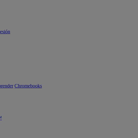
sesión
render
Chromebooks
™