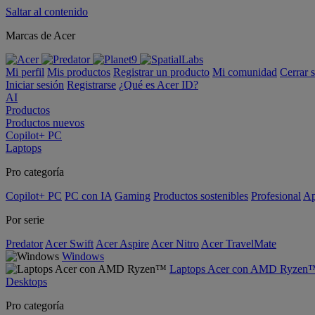
Saltar al contenido
Marcas de Acer
Mi perfil
Mis productos
Registrar un producto
Mi comunidad
Cerrar 
Iniciar sesión
Registrarse
¿Qué es Acer ID?
AI
Productos
Productos nuevos
Copilot+ PC
Laptops
Pro categoría
Copilot+ PC
PC con IA
Gaming
Productos sostenibles
Profesional
Ap
Por serie
Predator
Acer Swift
Acer Aspire
Acer Nitro
Acer TravelMate
Windows
Laptops Acer con AMD Ryzen
Desktops
Pro categoría