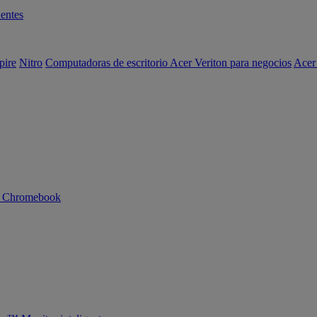
entes
pire
Nitro
Computadoras de escritorio Acer Veriton para negocios
Acer
n Chromebook