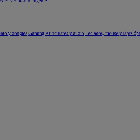
abs™
Monitor inteligente
ento y dongles
Gaming
Auriculares y audio
Teclados, mouse y lápiz ópt