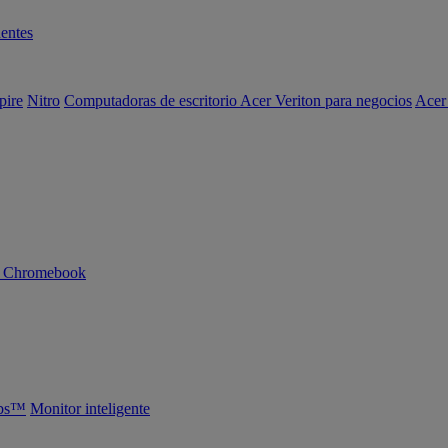
entes
pire
Nitro
Computadoras de escritorio Acer Veriton para negocios
Acer
n Chromebook
abs™
Monitor inteligente