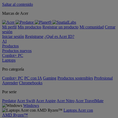
Saltar al contenido
Marcas de Acer
Mi perfil
Mis productos
Registrar un producto
Mi comunidad
Cerrar
sesión
Iniciar sesión
Registrarse
¿Qué es Acer ID?
AI
Productos
Productos nuevos
Copilot+ PC
Laptops
Pro categoría
Copilot+ PC
PC con IA
Gaming
Productos sostenibles
Profesional
Aprender
Chromebooks
Por serie
Predator
Acer Swift
Acer Aspire
Acer Nitro
Acer TravelMate
Windows
Laptops Acer con
AMD Ryzen™