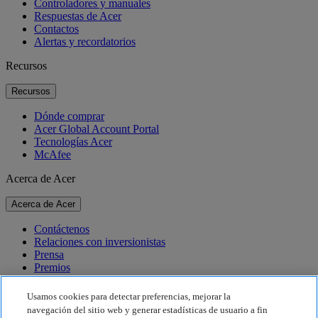
Controladores y manuales
Respuestas de Acer
Contactos
Alertas y recordatorios
Recursos
Recursos
Dónde comprar
Acer Global Account Portal
Tecnologías Acer
McAfee
Acerca de Acer
Acerca de Acer
Contáctenos
Relaciones con inversionistas
Prensa
Premios
Eventos
Usamos cookies para detectar preferencias, mejorar la
Sostenibilidad
navegación del sitio web y generar estadísticas de usuario a fin