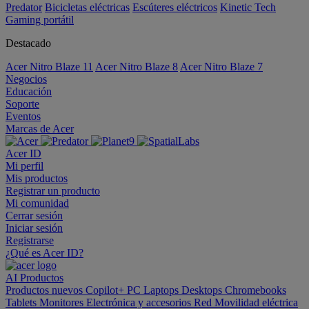
Predator
Bicicletas eléctricas
Escúteres eléctricos
Kinetic Tech
Gaming portátil
Destacado
Acer Nitro Blaze 11
Acer Nitro Blaze 8
Acer Nitro Blaze 7
Negocios
Educación
Soporte
Eventos
Marcas de Acer
Acer ID
Mi perfil
Mis productos
Registrar un producto
Mi comunidad
Cerrar sesión
Iniciar sesión
Registrarse
¿Qué es Acer ID?
AI
Productos
Productos nuevos
Copilot+ PC
Laptops
Desktops
Chromebooks
Tablets
Monitores
Electrónica y accesorios
Red
Movilidad eléctrica