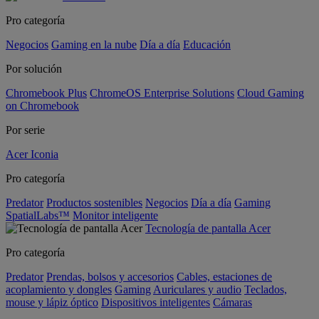
Pro categoría
Negocios
Gaming en la nube
Día a día
Educación
Por solución
Chromebook Plus
ChromeOS Enterprise Solutions
Cloud Gaming
on Chromebook
Por serie
Acer Iconia
Pro categoría
Predator
Productos sostenibles
Negocios
Día a día
Gaming
SpatialLabs™
Monitor inteligente
Tecnología de pantalla Acer
Pro categoría
Predator
Prendas, bolsos y accesorios
Cables, estaciones de
acoplamiento y dongles
Gaming
Auriculares y audio
Teclados,
mouse y lápiz óptico
Dispositivos inteligentes
Cámaras