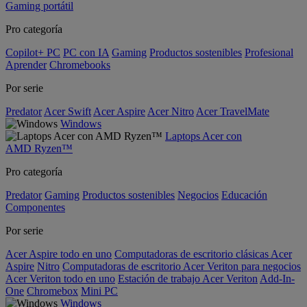
Gaming portátil
Pro categoría
Copilot+ PC
PC con IA
Gaming
Productos sostenibles
Profesional
Aprender
Chromebooks
Por serie
Predator
Acer Swift
Acer Aspire
Acer Nitro
Acer TravelMate
Windows
Laptops Acer con
AMD Ryzen™
Pro categoría
Predator
Gaming
Productos sostenibles
Negocios
Educación
Componentes
Por serie
Acer Aspire todo en uno
Computadoras de escritorio clásicas Acer
Aspire
Nitro
Computadoras de escritorio Acer Veriton para negocios
Acer Veriton todo en uno
Estación de trabajo Acer Veriton
Add-In-
One
Chromebox
Mini PC
Windows