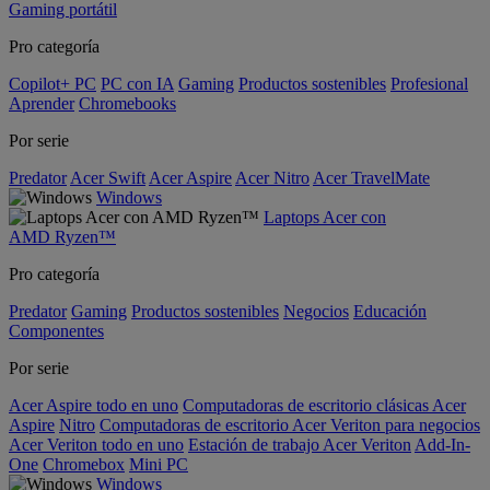
Gaming portátil
Pro categoría
Copilot+ PC
PC con IA
Gaming
Productos sostenibles
Profesional
Aprender
Chromebooks
Por serie
Predator
Acer Swift
Acer Aspire
Acer Nitro
Acer TravelMate
Windows
Laptops Acer con
AMD Ryzen™
Pro categoría
Predator
Gaming
Productos sostenibles
Negocios
Educación
Componentes
Por serie
Acer Aspire todo en uno
Computadoras de escritorio clásicas Acer
Aspire
Nitro
Computadoras de escritorio Acer Veriton para negocios
Acer Veriton todo en uno
Estación de trabajo Acer Veriton
Add-In-
One
Chromebox
Mini PC
Windows