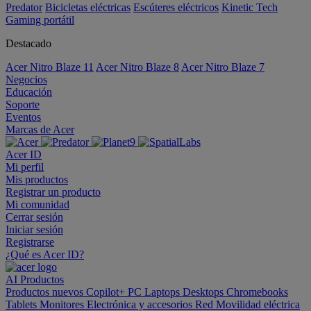
Predator
Bicicletas eléctricas
Escúteres eléctricos
Kinetic Tech
Gaming portátil
Destacado
Acer Nitro Blaze 11
Acer Nitro Blaze 8
Acer Nitro Blaze 7
Negocios
Educación
Soporte
Eventos
Marcas de Acer
Acer ID
Mi perfil
Mis productos
Registrar un producto
Mi comunidad
Cerrar sesión
Iniciar sesión
Registrarse
¿Qué es Acer ID?
AI
Productos
Productos nuevos
Copilot+ PC
Laptops
Desktops
Chromebooks
Tablets
Monitores
Electrónica y accesorios
Red
Movilidad eléctrica