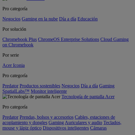
Pro categoría
Negocios
Gaming en la nube
Día a día
Educación
Por solución
Chromebook Plus
ChromeOS Enterprise Solutions
Cloud Gaming
on Chromebook
Por serie
Acer Iconia
Pro categoría
Predator
Productos sostenibles
Negocios
Día a día
Gaming
SpatialLabs™
Monitor inteligente
Tecnología de pantalla Acer
Pro categoría
Predator
Prendas, bolsos y accesorios
Cables, estaciones de
acoplamiento y dongles
Gaming
Auriculares y audio
Teclados,
mouse y lápiz óptico
Dispositivos inteligentes
Cámaras