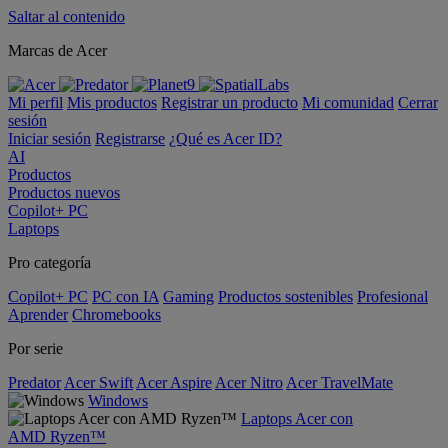
Saltar al contenido
Marcas de Acer
Mi perfil
Mis productos
Registrar un producto
Mi comunidad
Cerrar
sesión
Iniciar sesión
Registrarse
¿Qué es Acer ID?
AI
Productos
Productos nuevos
Copilot+ PC
Laptops
Pro categoría
Copilot+ PC
PC con IA
Gaming
Productos sostenibles
Profesional
Aprender
Chromebooks
Por serie
Predator
Acer Swift
Acer Aspire
Acer Nitro
Acer TravelMate
Windows
Laptops Acer con
AMD Ryzen™