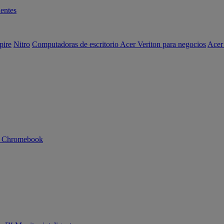
entes
pire
Nitro
Computadoras de escritorio Acer Veriton para negocios
Acer
n Chromebook