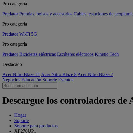
Pro categoría
Predator
Prendas, bolsos y accesorios
Cables, estaciones de acoplami
Pro categoría
Predator
Wi-Fi
5G
Pro categoría
Predator
Bicicletas eléctricas
Escúteres eléctricos
Kinetic Tech
Destacado
Acer Nitro Blaze 11
Acer Nitro Blaze 8
Acer Nitro Blaze 7
Negocios
Educación
Soporte
Eventos
Descargue los controladores de
Hogar
Soporte
Soporte para productos
XF270UP1