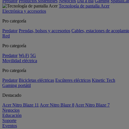
Predator
Productos sostenibles
Negocios
Día a día
Gaming
SpatialL
Tecnología de pantalla Acer
Electrónica y accesorios
Pro categoría
Predator
Prendas, bolsos y accesorios
Cables, estaciones de acoplami
Red
Pro categoría
Predator
Wi-Fi
5G
Movilidad eléctrica
Pro categoría
Predator
Bicicletas eléctricas
Escúteres eléctricos
Kinetic Tech
Gaming portátil
Destacado
Acer Nitro Blaze 11
Acer Nitro Blaze 8
Acer Nitro Blaze 7
Negocios
Educación
Soporte
Eventos