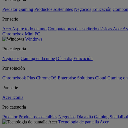
Predator
Gaming
Productos sostenibles
Negocios
Educación
Compon
Por serie
Acer Aspire todo en uno
Computadoras de escritorio clásicas Acer As
Chromebox
Mini PC
Windows
Pro categoría
Negocios
Gaming en la nube
Día a día
Educación
Por solución
Chromebook Plus
ChromeOS Enterprise Solutions
Cloud Gaming o
Por serie
Acer Iconia
Pro categoría
Predator
Productos sostenibles
Negocios
Día a día
Gaming
SpatialL
Tecnología de pantalla Acer