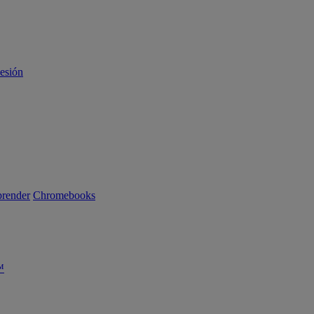
sesión
render
Chromebooks
™