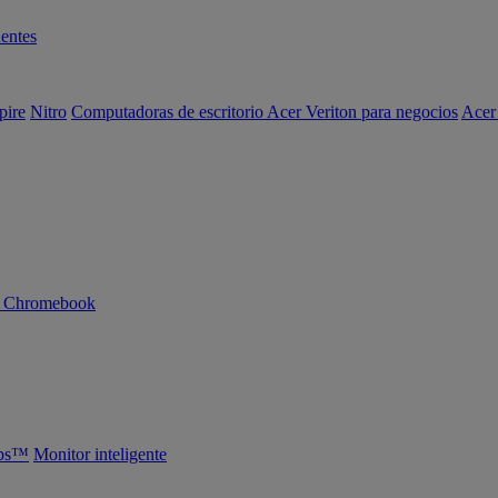
entes
pire
Nitro
Computadoras de escritorio Acer Veriton para negocios
Acer
n Chromebook
abs™
Monitor inteligente