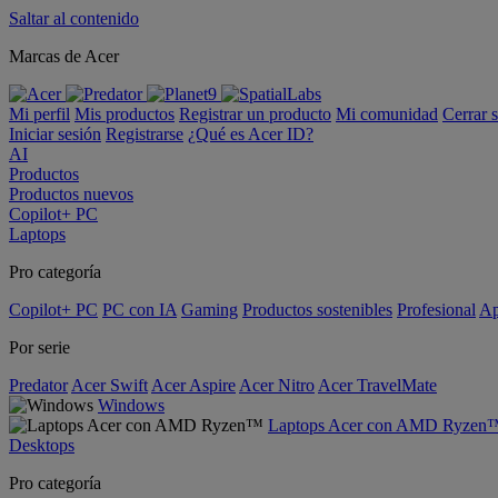
Saltar al contenido
Marcas de Acer
Mi perfil
Mis productos
Registrar un producto
Mi comunidad
Cerrar 
Iniciar sesión
Registrarse
¿Qué es Acer ID?
AI
Productos
Productos nuevos
Copilot+ PC
Laptops
Pro categoría
Copilot+ PC
PC con IA
Gaming
Productos sostenibles
Profesional
Ap
Por serie
Predator
Acer Swift
Acer Aspire
Acer Nitro
Acer TravelMate
Windows
Laptops Acer con AMD Ryzen
Desktops
Pro categoría