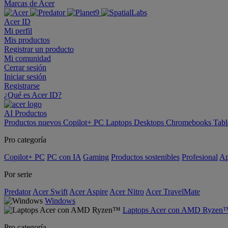
Marcas de Acer
Acer ID
Mi perfil
Mis productos
Registrar un producto
Mi comunidad
Cerrar sesión
Iniciar sesión
Registrarse
¿Qué es Acer ID?
AI
Productos
Productos nuevos
Copilot+ PC
Laptops
Desktops
Chromebooks
Tabl
Pro categoría
Copilot+ PC
PC con IA
Gaming
Productos sostenibles
Profesional
Ap
Por serie
Predator
Acer Swift
Acer Aspire
Acer Nitro
Acer TravelMate
Windows
Laptops Acer con AMD Ryzen
Pro categoría