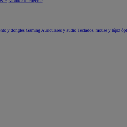
abs™
Monitor inteligente
ento y dongles
Gaming
Auriculares y audio
Teclados, mouse y lápiz ópt