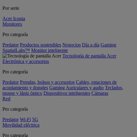
Por serie
Acer Iconia
Monitores
Pro categoría
Predator
Productos sostenibles
Negocios
Día a día
Gaming
SpatialLabs™
Monitor inteligente
Tecnología de pantalla Acer
Electrónica y accesorios
Pro categoría
Predator
Prendas, bolsos y accesorios
Cables, estaciones de
acoplamiento y dongles
Gaming
Auriculares y audio
Teclados,
mouse y lápiz óptico
Dispositivos inteligentes
Cámaras
Red
Pro categoría
Predator
Wi-Fi
5G
Movilidad eléctrica
Pro categoría