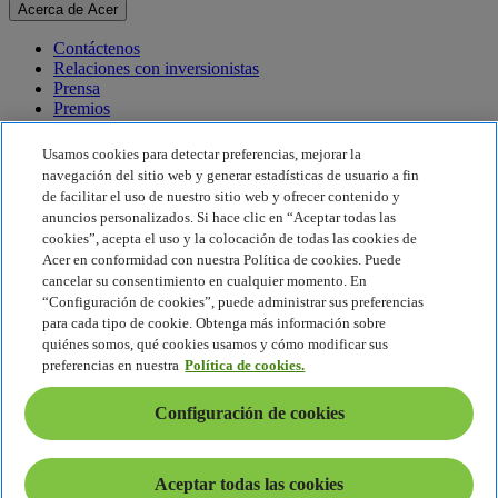
Acerca de Acer
Contáctenos
Relaciones con inversionistas
Prensa
Premios
Eventos
Usamos cookies para detectar preferencias, mejorar la
Sostenibilidad
navegación del sitio web y generar estadísticas de usuario a fin
de facilitar el uso de nuestro sitio web y ofrecer contenido y
Sostenibilidad
anuncios personalizados. Si hace clic en “Aceptar todas las
cookies”, acepta el uso y la colocación de todas las cookies de
Responsabilidad social corporativa
Acer en conformidad con nuestra Política de cookies. Puede
Huella de carbono del producto
cancelar su consentimiento en cualquier momento. En
Proyecto Humanity
“Configuración de cookies”, puede administrar sus preferencias
Earthion
para cada tipo de cookie. Obtenga más información sobre
Política de privacidad
quiénes somos, qué cookies usamos y cómo modificar sus
Política de cookies
preferencias en nuestra
Política de cookies.
Aviso legal
Información legal adicional
Configuración de cookies
Política de accesibilidad
Configuración de cookies
América Latina - Español
Aceptar todas las cookies