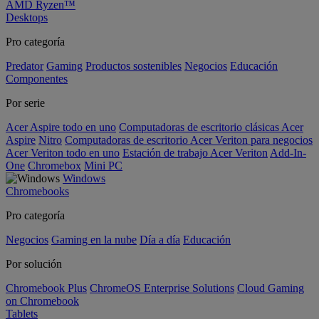
AMD Ryzen™
Desktops
Pro categoría
Predator
Gaming
Productos sostenibles
Negocios
Educación
Componentes
Por serie
Acer Aspire todo en uno
Computadoras de escritorio clásicas Acer
Aspire
Nitro
Computadoras de escritorio Acer Veriton para negocios
Acer Veriton todo en uno
Estación de trabajo Acer Veriton
Add-In-
One
Chromebox
Mini PC
Windows
Chromebooks
Pro categoría
Negocios
Gaming en la nube
Día a día
Educación
Por solución
Chromebook Plus
ChromeOS Enterprise Solutions
Cloud Gaming
on Chromebook
Tablets