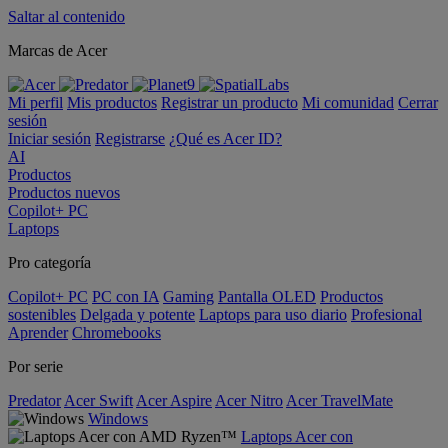
Saltar al contenido
Marcas de Acer
Mi perfil
Mis productos
Registrar un producto
Mi comunidad
Cerrar
sesión
Iniciar sesión
Registrarse
¿Qué es Acer ID?
AI
Productos
Productos nuevos
Copilot+ PC
Laptops
Pro categoría
Copilot+ PC
PC con IA
Gaming
Pantalla OLED
Productos
sostenibles
Delgada y potente
Laptops para uso diario
Profesional
Aprender
Chromebooks
Por serie
Predator
Acer Swift
Acer Aspire
Acer Nitro
Acer TravelMate
Windows
Laptops Acer con