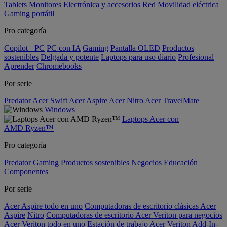
Tablets
Monitores
Electrónica y accesorios
Red
Movilidad eléctrica
Gaming portátil
Pro categoría
Copilot+ PC
PC con IA
Gaming
Pantalla OLED
Productos
sostenibles
Delgada y potente
Laptops para uso diario
Profesional
Aprender
Chromebooks
Por serie
Predator
Acer Swift
Acer Aspire
Acer Nitro
Acer TravelMate
Windows
Laptops Acer con
AMD Ryzen™
Pro categoría
Predator
Gaming
Productos sostenibles
Negocios
Educación
Componentes
Por serie
Acer Aspire todo en uno
Computadoras de escritorio clásicas Acer
Aspire
Nitro
Computadoras de escritorio Acer Veriton para negocios
Acer Veriton todo en uno
Estación de trabajo Acer Veriton
Add-In-