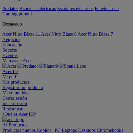
Predator
Bicicletas eléctricas
Escúteres eléctricos
Kinetic Tech
Gaming portátil
Destacado
Acer Nitro Blaze 11
Acer Nitro Blaze 8
Acer Nitro Blaze 7
Negocios
Educación
Soporte
Eventos
Marcas de Acer
Acer ID
Mi perfil
Mis productos
Registrar un producto
Mi comunidad
Cerrar sesión
Iniciar sesión
Registrarse
¿Qué es Acer ID?
AI
Productos
Productos nuevos
Copilot+ PC
Laptops
Desktops
Chromebooks