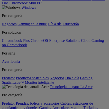
One
Chromebox
Mini PC
Windows
Pro categoría
Negocios
Gaming en la nube
Día a día
Educación
Por solución
Chromebook Plus
ChromeOS Enterprise Solutions
Cloud Gaming
on Chromebook
Por serie
Acer Iconia
Pro categoría
Predator
Productos sostenibles
Negocios
Día a día
Gaming
SpatialLabs™
Monitor inteligente
Tecnología de pantalla Acer
Pro categoría
Predator
Prendas, bolsos y accesorios
Cables, estaciones de
acoplamiento y dongles
Gaming
Auriculares y audio
Teclados,