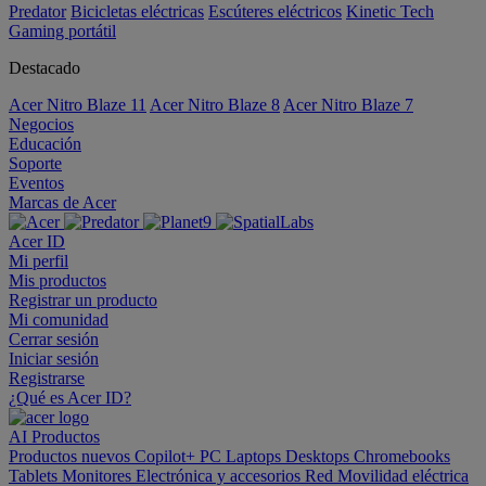
Predator
Bicicletas eléctricas
Escúteres eléctricos
Kinetic Tech
Gaming portátil
Destacado
Acer Nitro Blaze 11
Acer Nitro Blaze 8
Acer Nitro Blaze 7
Negocios
Educación
Soporte
Eventos
Marcas de Acer
Acer ID
Mi perfil
Mis productos
Registrar un producto
Mi comunidad
Cerrar sesión
Iniciar sesión
Registrarse
¿Qué es Acer ID?
AI
Productos
Productos nuevos
Copilot+ PC
Laptops
Desktops
Chromebooks
Tablets
Monitores
Electrónica y accesorios
Red
Movilidad eléctrica