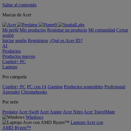
Saltar al contenido
Marcas de Acer
Mi perfil
Mis productos
Registrar un producto
Mi comunidad
Cerrar
sesión
Iniciar sesión
Registrarse
¿Qué es Acer ID?
AI
Productos
Productos nuevos
Copilot+ PC
Laptops
Pro categoría
Copilot+ PC
PC con IA
Gaming
Productos sostenibles
Profesional
Aprender
Chromebooks
Por serie
Predator
Acer Swift
Acer Aspire
Acer Nitro
Acer TravelMate
Windows
Laptops Acer con
AMD Ryzen™