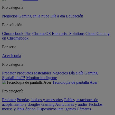
Pro categoría
Negocios
Gaming en la nube
Día a día
Educación
Por solución
Chromebook Plus
ChromeOS Enterprise Solutions
Cloud Gaming
on Chromebook
Por serie
Acer Iconia
Pro categoría
Predator
Productos sostenibles
Negocios
Día a día
Gaming
SpatialLabs™
Monitor inteligente
Tecnología de pantalla Acer
Pro categoría
Predator
Prendas, bolsos y accesorios
Cables, estaciones de
acoplamiento y dongles
Gaming
Auriculares y audio
Teclados,
mouse y lápiz óptico
Dispositivos inteligentes
Cámaras