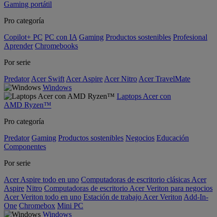
Gaming portátil
Pro categoría
Copilot+ PC
PC con IA
Gaming
Productos sostenibles
Profesional
Aprender
Chromebooks
Por serie
Predator
Acer Swift
Acer Aspire
Acer Nitro
Acer TravelMate
Windows
Laptops Acer con
AMD Ryzen™
Pro categoría
Predator
Gaming
Productos sostenibles
Negocios
Educación
Componentes
Por serie
Acer Aspire todo en uno
Computadoras de escritorio clásicas Acer
Aspire
Nitro
Computadoras de escritorio Acer Veriton para negocios
Acer Veriton todo en uno
Estación de trabajo Acer Veriton
Add-In-
One
Chromebox
Mini PC
Windows