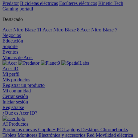
Predator
Bicicletas eléctricas
Escúteres eléctricos
Kinetic Tech
Gaming portátil
Destacado
Acer Nitro Blaze 11
Acer Nitro Blaze 8
Acer Nitro Blaze 7
Negocios
Educación
Soporte
Eventos
Marcas de Acer
Acer ID
Mi perfil
Mis productos
Registrar un producto
Mi comunidad
Cerrar sesión
Iniciar sesión
Registrarse
¿Qué es Acer ID?
AI
Productos
Productos nuevos
Copilot+ PC
Laptops
Desktops
Chromebooks
Tablets
Monitores
Electrónica y accesorios
Red
Movilidad eléctrica