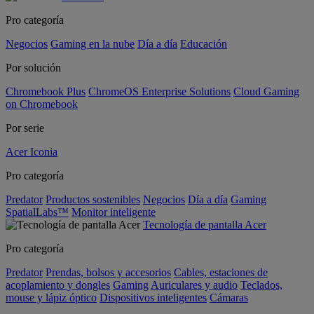
Pro categoría
Negocios
Gaming en la nube
Día a día
Educación
Por solución
Chromebook Plus
ChromeOS Enterprise Solutions
Cloud Gaming
on Chromebook
Por serie
Acer Iconia
Pro categoría
Predator
Productos sostenibles
Negocios
Día a día
Gaming
SpatialLabs™
Monitor inteligente
Tecnología de pantalla Acer
Pro categoría
Predator
Prendas, bolsos y accesorios
Cables, estaciones de
acoplamiento y dongles
Gaming
Auriculares y audio
Teclados,
mouse y lápiz óptico
Dispositivos inteligentes
Cámaras