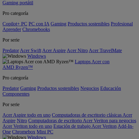
Gaming portátil
Pro categoría
Copilot+ PC
PC con IA
Gaming
Productos sostenibles
Profesional
Aprender
Chromebooks
Por serie
Predator
Acer Swift
Acer Aspire
Acer Nitro
Acer TravelMate
Windows
Laptops Acer con
AMD Ryzen™
Pro categoría
Predator
Gaming
Productos sostenibles
Negocios
Educación
Componentes
Por serie
Acer Aspire todo en uno
Computadoras de escritorio clásicas Acer
Aspire
Nitro
Computadoras de escritorio Acer Veriton para negocios
Acer Veriton todo en uno
Estación de trabajo Acer Veriton
Add-In-
One
Chromebox
Mini PC
Windows