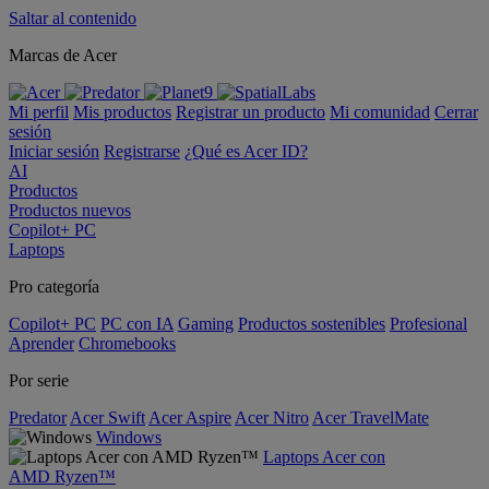
Saltar al contenido
Marcas de Acer
Mi perfil
Mis productos
Registrar un producto
Mi comunidad
Cerrar
sesión
Iniciar sesión
Registrarse
¿Qué es Acer ID?
AI
Productos
Productos nuevos
Copilot+ PC
Laptops
Pro categoría
Copilot+ PC
PC con IA
Gaming
Productos sostenibles
Profesional
Aprender
Chromebooks
Por serie
Predator
Acer Swift
Acer Aspire
Acer Nitro
Acer TravelMate
Windows
Laptops Acer con
AMD Ryzen™