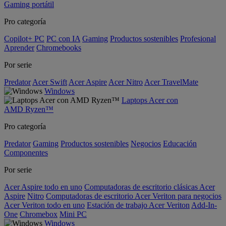
Gaming portátil
Pro categoría
Copilot+ PC
PC con IA
Gaming
Productos sostenibles
Profesional
Aprender
Chromebooks
Por serie
Predator
Acer Swift
Acer Aspire
Acer Nitro
Acer TravelMate
Windows
Laptops Acer con
AMD Ryzen™
Pro categoría
Predator
Gaming
Productos sostenibles
Negocios
Educación
Componentes
Por serie
Acer Aspire todo en uno
Computadoras de escritorio clásicas Acer
Aspire
Nitro
Computadoras de escritorio Acer Veriton para negocios
Acer Veriton todo en uno
Estación de trabajo Acer Veriton
Add-In-
One
Chromebox
Mini PC
Windows