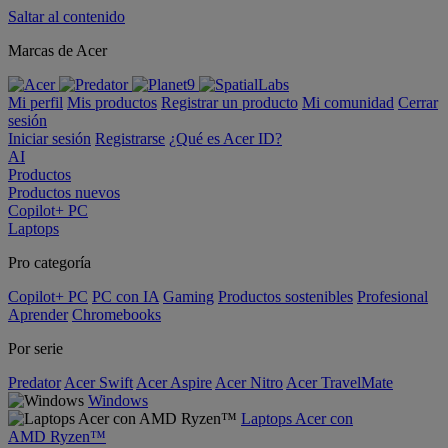
Saltar al contenido
Marcas de Acer
Mi perfil
Mis productos
Registrar un producto
Mi comunidad
Cerrar
sesión
Iniciar sesión
Registrarse
¿Qué es Acer ID?
AI
Productos
Productos nuevos
Copilot+ PC
Laptops
Pro categoría
Copilot+ PC
PC con IA
Gaming
Productos sostenibles
Profesional
Aprender
Chromebooks
Por serie
Predator
Acer Swift
Acer Aspire
Acer Nitro
Acer TravelMate
Windows
Laptops Acer con
AMD Ryzen™