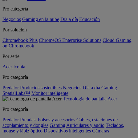
Pro categoría
Negocios
Gaming en la nube
Día a día
Educación
Por solución
Chromebook Plus
ChromeOS Enterprise Solutions
Cloud Gaming
on Chromebook
Por serie
Acer Iconia
Pro categoría
Predator
Productos sostenibles
Negocios
Día a día
Gaming
SpatialLabs™
Monitor inteligente
Tecnología de pantalla Acer
Pro categoría
Predator
Prendas, bolsos y accesorios
Cables, estaciones de
acoplamiento y dongles
Gaming
Auriculares y audio
Teclados,
mouse y lápiz óptico
Dispositivos inteligentes
Cámaras