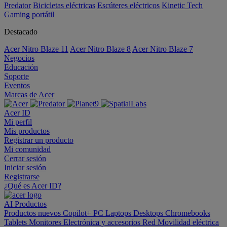
Predator
Bicicletas eléctricas
Escúteres eléctricos
Kinetic Tech
Gaming portátil
Destacado
Acer Nitro Blaze 11
Acer Nitro Blaze 8
Acer Nitro Blaze 7
Negocios
Educación
Soporte
Eventos
Marcas de Acer
Acer ID
Mi perfil
Mis productos
Registrar un producto
Mi comunidad
Cerrar sesión
Iniciar sesión
Registrarse
¿Qué es Acer ID?
AI
Productos
Productos nuevos
Copilot+ PC
Laptops
Desktops
Chromebooks
Tablets
Monitores
Electrónica y accesorios
Red
Movilidad eléctrica