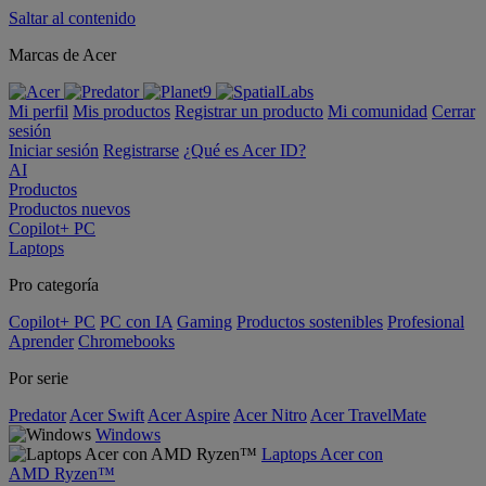
Saltar al contenido
Marcas de Acer
Mi perfil
Mis productos
Registrar un producto
Mi comunidad
Cerrar
sesión
Iniciar sesión
Registrarse
¿Qué es Acer ID?
AI
Productos
Productos nuevos
Copilot+ PC
Laptops
Pro categoría
Copilot+ PC
PC con IA
Gaming
Productos sostenibles
Profesional
Aprender
Chromebooks
Por serie
Predator
Acer Swift
Acer Aspire
Acer Nitro
Acer TravelMate
Windows
Laptops Acer con
AMD Ryzen™