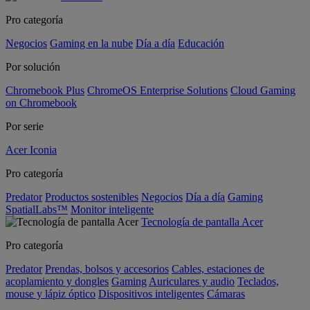
Pro categoría
Negocios
Gaming en la nube
Día a día
Educación
Por solución
Chromebook Plus
ChromeOS Enterprise Solutions
Cloud Gaming
on Chromebook
Por serie
Acer Iconia
Pro categoría
Predator
Productos sostenibles
Negocios
Día a día
Gaming
SpatialLabs™
Monitor inteligente
Tecnología de pantalla Acer
Pro categoría
Predator
Prendas, bolsos y accesorios
Cables, estaciones de
acoplamiento y dongles
Gaming
Auriculares y audio
Teclados,
mouse y lápiz óptico
Dispositivos inteligentes
Cámaras