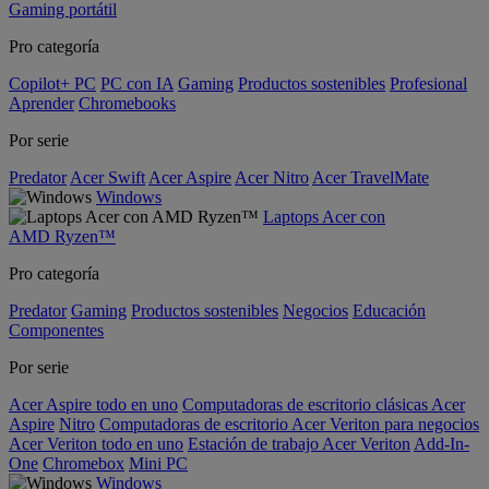
Gaming portátil
Pro categoría
Copilot+ PC
PC con IA
Gaming
Productos sostenibles
Profesional
Aprender
Chromebooks
Por serie
Predator
Acer Swift
Acer Aspire
Acer Nitro
Acer TravelMate
Windows
Laptops Acer con
AMD Ryzen™
Pro categoría
Predator
Gaming
Productos sostenibles
Negocios
Educación
Componentes
Por serie
Acer Aspire todo en uno
Computadoras de escritorio clásicas Acer
Aspire
Nitro
Computadoras de escritorio Acer Veriton para negocios
Acer Veriton todo en uno
Estación de trabajo Acer Veriton
Add-In-
One
Chromebox
Mini PC
Windows