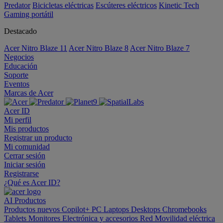
Predator
Bicicletas eléctricas
Escúteres eléctricos
Kinetic Tech
Gaming portátil
Destacado
Acer Nitro Blaze 11
Acer Nitro Blaze 8
Acer Nitro Blaze 7
Negocios
Educación
Soporte
Eventos
Marcas de Acer
Acer ID
Mi perfil
Mis productos
Registrar un producto
Mi comunidad
Cerrar sesión
Iniciar sesión
Registrarse
¿Qué es Acer ID?
AI
Productos
Productos nuevos
Copilot+ PC
Laptops
Desktops
Chromebooks
Tablets
Monitores
Electrónica y accesorios
Red
Movilidad eléctrica