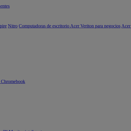
entes
pire
Nitro
Computadoras de escritorio Acer Veriton para negocios
Acer
n Chromebook