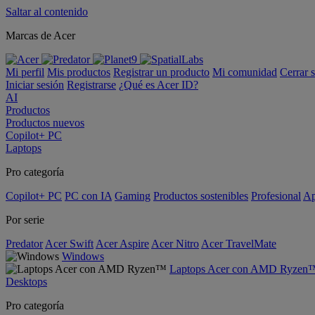
Saltar al contenido
Marcas de Acer
Mi perfil
Mis productos
Registrar un producto
Mi comunidad
Cerrar 
Iniciar sesión
Registrarse
¿Qué es Acer ID?
AI
Productos
Productos nuevos
Copilot+ PC
Laptops
Pro categoría
Copilot+ PC
PC con IA
Gaming
Productos sostenibles
Profesional
Ap
Por serie
Predator
Acer Swift
Acer Aspire
Acer Nitro
Acer TravelMate
Windows
Laptops Acer con AMD Ryzen
Desktops
Pro categoría