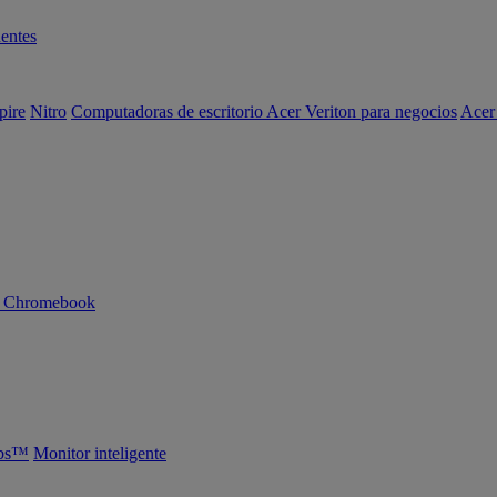
entes
pire
Nitro
Computadoras de escritorio Acer Veriton para negocios
Acer
n Chromebook
abs™
Monitor inteligente