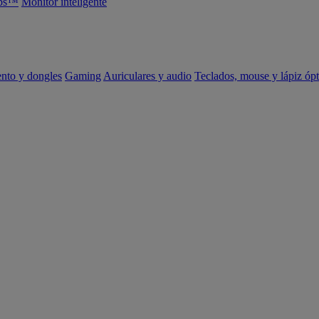
abs™
Monitor inteligente
ento y dongles
Gaming
Auriculares y audio
Teclados, mouse y lápiz ópt