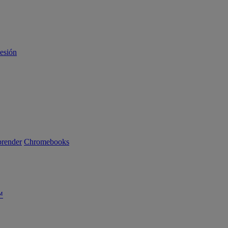
sesión
render
Chromebooks
™