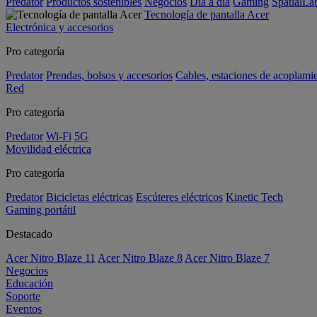
Predator
Productos sostenibles
Negocios
Día a día
Gaming
SpatialL
Tecnología de pantalla Acer
Electrónica y accesorios
Pro categoría
Predator
Prendas, bolsos y accesorios
Cables, estaciones de acoplami
Red
Pro categoría
Predator
Wi-Fi
5G
Movilidad eléctrica
Pro categoría
Predator
Bicicletas eléctricas
Escúteres eléctricos
Kinetic Tech
Gaming portátil
Destacado
Acer Nitro Blaze 11
Acer Nitro Blaze 8
Acer Nitro Blaze 7
Negocios
Educación
Soporte
Eventos