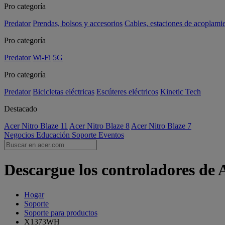
Pro categoría
Predator
Prendas, bolsos y accesorios
Cables, estaciones de acoplami
Pro categoría
Predator
Wi-Fi
5G
Pro categoría
Predator
Bicicletas eléctricas
Escúteres eléctricos
Kinetic Tech
Destacado
Acer Nitro Blaze 11
Acer Nitro Blaze 8
Acer Nitro Blaze 7
Negocios
Educación
Soporte
Eventos
Descargue los controladores de
Hogar
Soporte
Soporte para productos
X1373WH