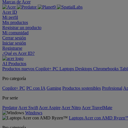
Marcas de Acer
Acer ID
Mi perfil
Mis productos
Registrar un producto
Mi comunidad
Cerrar sesión
Iniciar sesión
Registrarse
¿Qué es Acer ID?
AI
Productos
Productos nuevos
Copilot+ PC
Laptops
Desktops
Chromebooks
Tabl
Pro categoría
Copilot+ PC
PC con IA
Gaming
Productos sostenibles
Profesional
Ap
Por serie
Predator
Acer Swift
Acer Aspire
Acer Nitro
Acer TravelMate
Windows
Laptops Acer con AMD Ryzen
Pro categoría