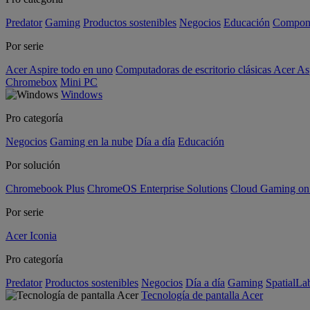
Predator
Gaming
Productos sostenibles
Negocios
Educación
Compon
Por serie
Acer Aspire todo en uno
Computadoras de escritorio clásicas Acer As
Chromebox
Mini PC
Windows
Pro categoría
Negocios
Gaming en la nube
Día a día
Educación
Por solución
Chromebook Plus
ChromeOS Enterprise Solutions
Cloud Gaming o
Por serie
Acer Iconia
Pro categoría
Predator
Productos sostenibles
Negocios
Día a día
Gaming
SpatialL
Tecnología de pantalla Acer