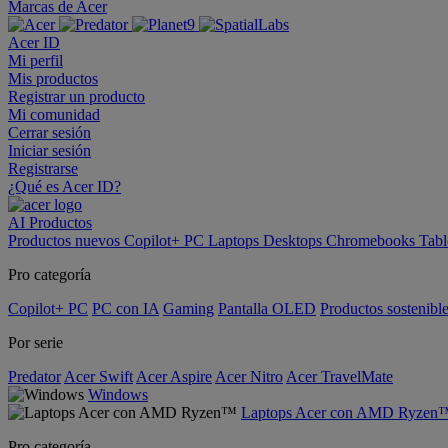
Marcas de Acer
Acer ID
Mi perfil
Mis productos
Registrar un producto
Mi comunidad
Cerrar sesión
Iniciar sesión
Registrarse
¿Qué es Acer ID?
AI
Productos
Productos nuevos
Copilot+ PC
Laptops
Desktops
Chromebooks
Tabl
Pro categoría
Copilot+ PC
PC con IA
Gaming
Pantalla OLED
Productos sostenibl
Por serie
Predator
Acer Swift
Acer Aspire
Acer Nitro
Acer TravelMate
Windows
Laptops Acer con AMD Ryzen
Pro categoría