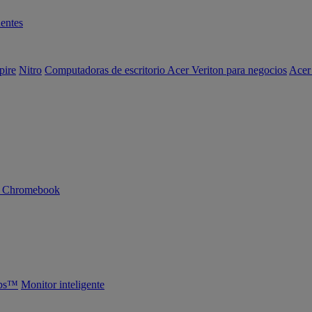
entes
pire
Nitro
Computadoras de escritorio Acer Veriton para negocios
Acer
n Chromebook
abs™
Monitor inteligente