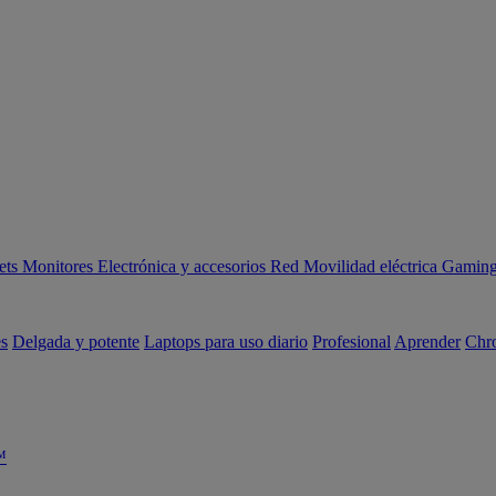
ets
Monitores
Electrónica y accesorios
Red
Movilidad eléctrica
Gaming 
es
Delgada y potente
Laptops para uso diario
Profesional
Aprender
Chr
™