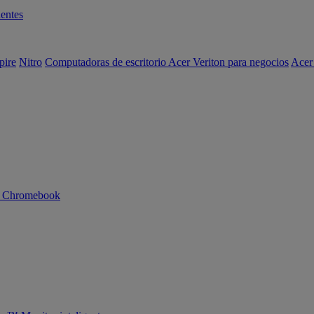
entes
pire
Nitro
Computadoras de escritorio Acer Veriton para negocios
Acer
n Chromebook