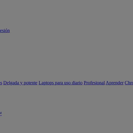
sesión
es
Delgada y potente
Laptops para uso diario
Profesional
Aprender
Chr
™