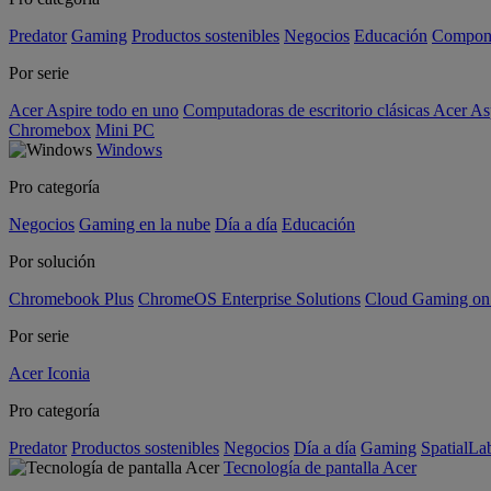
Predator
Gaming
Productos sostenibles
Negocios
Educación
Compon
Por serie
Acer Aspire todo en uno
Computadoras de escritorio clásicas Acer As
Chromebox
Mini PC
Windows
Pro categoría
Negocios
Gaming en la nube
Día a día
Educación
Por solución
Chromebook Plus
ChromeOS Enterprise Solutions
Cloud Gaming o
Por serie
Acer Iconia
Pro categoría
Predator
Productos sostenibles
Negocios
Día a día
Gaming
SpatialL
Tecnología de pantalla Acer