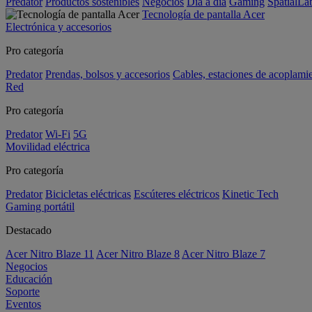
Predator
Productos sostenibles
Negocios
Día a día
Gaming
SpatialL
Tecnología de pantalla Acer
Electrónica y accesorios
Pro categoría
Predator
Prendas, bolsos y accesorios
Cables, estaciones de acoplami
Red
Pro categoría
Predator
Wi-Fi
5G
Movilidad eléctrica
Pro categoría
Predator
Bicicletas eléctricas
Escúteres eléctricos
Kinetic Tech
Gaming portátil
Destacado
Acer Nitro Blaze 11
Acer Nitro Blaze 8
Acer Nitro Blaze 7
Negocios
Educación
Soporte
Eventos