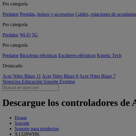
Pro categoría
Predator
Prendas, bolsos y accesorios
Cables, estaciones de acoplami
Pro categoría
Predator
Wi-Fi
5G
Pro categoría
Predator
Bicicletas eléctricas
Escúteres eléctricos
Kinetic Tech
Destacado
Acer Nitro Blaze 11
Acer Nitro Blaze 8
Acer Nitro Blaze 7
Negocios
Educación
Soporte
Eventos
Descargue los controladores d
Hogar
Soporte
Soporte para productos
X1328WHK