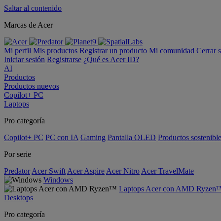
Saltar al contenido
Marcas de Acer
Mi perfil
Mis productos
Registrar un producto
Mi comunidad
Cerrar 
Iniciar sesión
Registrarse
¿Qué es Acer ID?
AI
Productos
Productos nuevos
Copilot+ PC
Laptops
Pro categoría
Copilot+ PC
PC con IA
Gaming
Pantalla OLED
Productos sostenibl
Por serie
Predator
Acer Swift
Acer Aspire
Acer Nitro
Acer TravelMate
Windows
Laptops Acer con AMD Ryzen
Desktops
Pro categoría