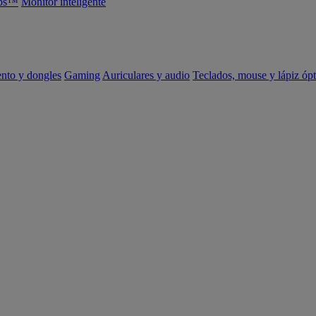
abs™
Monitor inteligente
ento y dongles
Gaming
Auriculares y audio
Teclados, mouse y lápiz ópt