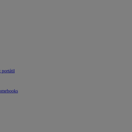
portátil
omebooks