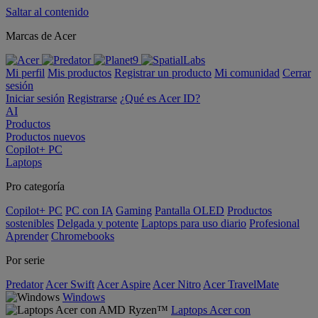
Saltar al contenido
Marcas de Acer
Mi perfil
Mis productos
Registrar un producto
Mi comunidad
Cerrar
sesión
Iniciar sesión
Registrarse
¿Qué es Acer ID?
AI
Productos
Productos nuevos
Copilot+ PC
Laptops
Pro categoría
Copilot+ PC
PC con IA
Gaming
Pantalla OLED
Productos
sostenibles
Delgada y potente
Laptops para uso diario
Profesional
Aprender
Chromebooks
Por serie
Predator
Acer Swift
Acer Aspire
Acer Nitro
Acer TravelMate
Windows
Laptops Acer con