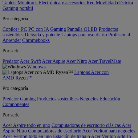
Tablets
Monitores
Electrónica y accesorios
Red
Movilidad eléctrica
Gaming portátil
Pro categoría
Copilot+ PC
PC con IA
Gaming
Pantalla OLED
Productos
sostenibles
Delgada y potente
Laptops para uso diario
Profesional
Aprender
Chromebooks
Por serie
Predator
Acer Swift
Acer Aspire
Acer Nitro
Acer TravelMate
Windows
Laptops Acer con
AMD Ryzen™
Pro categoría
Predator
Gaming
Productos sostenibles
Negocios
Educación
Componentes
Por serie
Acer Aspire todo en uno
Computadoras de escritorio clásicas Acer
Aspire
Nitro
Computadoras de escritorio Acer Veriton para negocios
Acer Veriton todo en uno
Estación de trabajo Acer Veriton
Add-In-