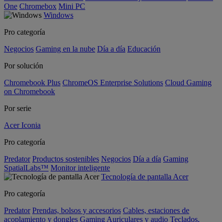
One
Chromebox
Mini PC
Windows
Pro categoría
Negocios
Gaming en la nube
Día a día
Educación
Por solución
Chromebook Plus
ChromeOS Enterprise Solutions
Cloud Gaming
on Chromebook
Por serie
Acer Iconia
Pro categoría
Predator
Productos sostenibles
Negocios
Día a día
Gaming
SpatialLabs™
Monitor inteligente
Tecnología de pantalla Acer
Pro categoría
Predator
Prendas, bolsos y accesorios
Cables, estaciones de
acoplamiento y dongles
Gaming
Auriculares y audio
Teclados,