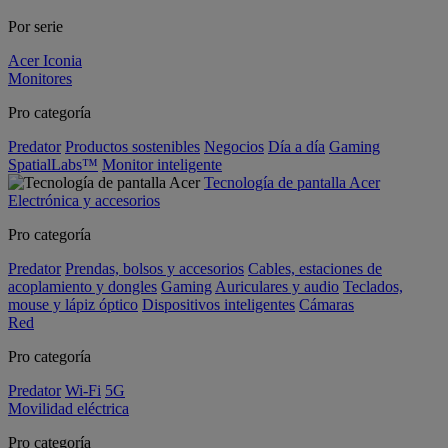
Por serie
Acer Iconia
Monitores
Pro categoría
Predator
Productos sostenibles
Negocios
Día a día
Gaming
SpatialLabs™
Monitor inteligente
Tecnología de pantalla Acer
Electrónica y accesorios
Pro categoría
Predator
Prendas, bolsos y accesorios
Cables, estaciones de
acoplamiento y dongles
Gaming
Auriculares y audio
Teclados,
mouse y lápiz óptico
Dispositivos inteligentes
Cámaras
Red
Pro categoría
Predator
Wi-Fi
5G
Movilidad eléctrica
Pro categoría