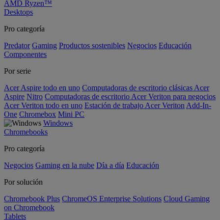
AMD Ryzen™
Desktops
Pro categoría
Predator
Gaming
Productos sostenibles
Negocios
Educación
Componentes
Por serie
Acer Aspire todo en uno
Computadoras de escritorio clásicas Acer
Aspire
Nitro
Computadoras de escritorio Acer Veriton para negocios
Acer Veriton todo en uno
Estación de trabajo Acer Veriton
Add-In-
One
Chromebox
Mini PC
Windows
Chromebooks
Pro categoría
Negocios
Gaming en la nube
Día a día
Educación
Por solución
Chromebook Plus
ChromeOS Enterprise Solutions
Cloud Gaming
on Chromebook
Tablets