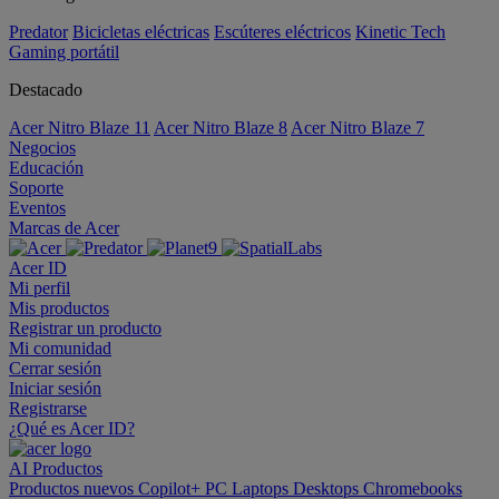
Predator
Bicicletas eléctricas
Escúteres eléctricos
Kinetic Tech
Gaming portátil
Destacado
Acer Nitro Blaze 11
Acer Nitro Blaze 8
Acer Nitro Blaze 7
Negocios
Educación
Soporte
Eventos
Marcas de Acer
Acer ID
Mi perfil
Mis productos
Registrar un producto
Mi comunidad
Cerrar sesión
Iniciar sesión
Registrarse
¿Qué es Acer ID?
AI
Productos
Productos nuevos
Copilot+ PC
Laptops
Desktops
Chromebooks