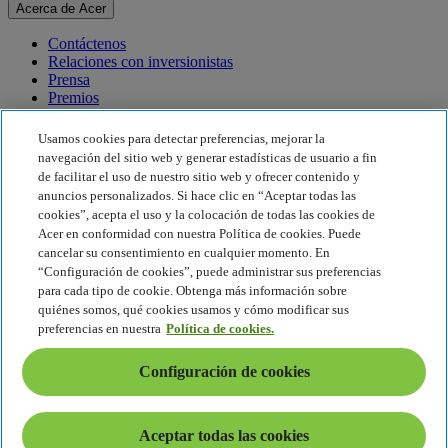
Acerca de Acer
Contáctenos
Relaciones con inversionistas
Prensa
Premios
Eventos
Usamos cookies para detectar preferencias, mejorar la
Sostenibilidad
navegación del sitio web y generar estadísticas de usuario a fin
de facilitar el uso de nuestro sitio web y ofrecer contenido y
Sostenibilidad
anuncios personalizados. Si hace clic en “Aceptar todas las
cookies”, acepta el uso y la colocación de todas las cookies de
Responsabilidad social corporativa
Acer en conformidad con nuestra Política de cookies. Puede
Huella de carbono del producto
cancelar su consentimiento en cualquier momento. En
Proyecto Humanity
“Configuración de cookies”, puede administrar sus preferencias
Earthion
para cada tipo de cookie. Obtenga más información sobre
Política de privacidad
quiénes somos, qué cookies usamos y cómo modificar sus
Política de cookies
preferencias en nuestra
Política de cookies.
Aviso legal
Información legal adicional
Configuración de cookies
Política de accesibilidad
Configuración de cookies
América Latina - Español
Aceptar todas las cookies