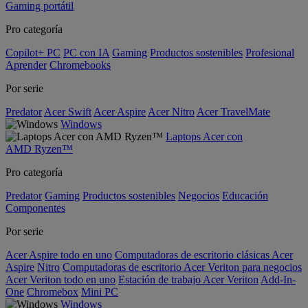
Gaming portátil
Pro categoría
Copilot+ PC
PC con IA
Gaming
Productos sostenibles
Profesional
Aprender
Chromebooks
Por serie
Predator
Acer Swift
Acer Aspire
Acer Nitro
Acer TravelMate
Windows
Laptops Acer con
AMD Ryzen™
Pro categoría
Predator
Gaming
Productos sostenibles
Negocios
Educación
Componentes
Por serie
Acer Aspire todo en uno
Computadoras de escritorio clásicas Acer
Aspire
Nitro
Computadoras de escritorio Acer Veriton para negocios
Acer Veriton todo en uno
Estación de trabajo Acer Veriton
Add-In-
One
Chromebox
Mini PC
Windows