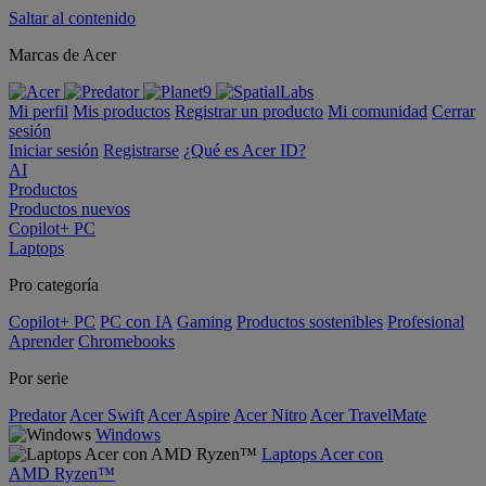
Saltar al contenido
Marcas de Acer
Mi perfil
Mis productos
Registrar un producto
Mi comunidad
Cerrar
sesión
Iniciar sesión
Registrarse
¿Qué es Acer ID?
AI
Productos
Productos nuevos
Copilot+ PC
Laptops
Pro categoría
Copilot+ PC
PC con IA
Gaming
Productos sostenibles
Profesional
Aprender
Chromebooks
Por serie
Predator
Acer Swift
Acer Aspire
Acer Nitro
Acer TravelMate
Windows
Laptops Acer con
AMD Ryzen™