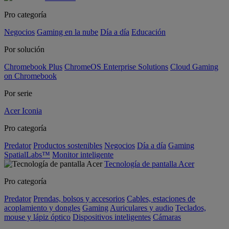
Pro categoría
Negocios
Gaming en la nube
Día a día
Educación
Por solución
Chromebook Plus
ChromeOS Enterprise Solutions
Cloud Gaming
on Chromebook
Por serie
Acer Iconia
Pro categoría
Predator
Productos sostenibles
Negocios
Día a día
Gaming
SpatialLabs™
Monitor inteligente
Tecnología de pantalla Acer
Pro categoría
Predator
Prendas, bolsos y accesorios
Cables, estaciones de
acoplamiento y dongles
Gaming
Auriculares y audio
Teclados,
mouse y lápiz óptico
Dispositivos inteligentes
Cámaras