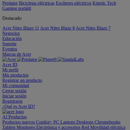
Predator
Bicicletas eléctricas
Escúteres eléctricos
Kinetic Tech
Gaming portátil
Destacado
Acer Nitro Blaze 11
Acer Nitro Blaze 8
Acer Nitro Blaze 7
Negocios
Educación
Soporte
Eventos
Marcas de Acer
Acer ID
Mi perfil
Mis productos
Registrar un producto
Mi comunidad
Cerrar sesión
Iniciar sesión
Registrarse
¿Qué es Acer ID?
AI
Productos
Productos nuevos
Copilot+ PC
Laptops
Desktops
Chromebooks
Tablets
Monitores
Electrónica y accesorios
Red
Movilidad eléctrica