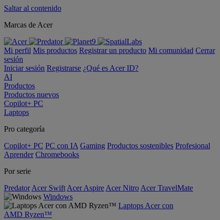
Saltar al contenido
Marcas de Acer
Mi perfil
Mis productos
Registrar un producto
Mi comunidad
Cerrar
sesión
Iniciar sesión
Registrarse
¿Qué es Acer ID?
AI
Productos
Productos nuevos
Copilot+ PC
Laptops
Pro categoría
Copilot+ PC
PC con IA
Gaming
Productos sostenibles
Profesional
Aprender
Chromebooks
Por serie
Predator
Acer Swift
Acer Aspire
Acer Nitro
Acer TravelMate
Windows
Laptops Acer con
AMD Ryzen™