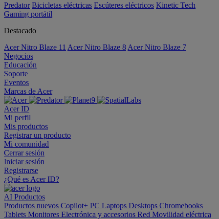
Predator
Bicicletas eléctricas
Escúteres eléctricos
Kinetic Tech
Gaming portátil
Destacado
Acer Nitro Blaze 11
Acer Nitro Blaze 8
Acer Nitro Blaze 7
Negocios
Educación
Soporte
Eventos
Marcas de Acer
Acer ID
Mi perfil
Mis productos
Registrar un producto
Mi comunidad
Cerrar sesión
Iniciar sesión
Registrarse
¿Qué es Acer ID?
AI
Productos
Productos nuevos
Copilot+ PC
Laptops
Desktops
Chromebooks
Tablets
Monitores
Electrónica y accesorios
Red
Movilidad eléctrica