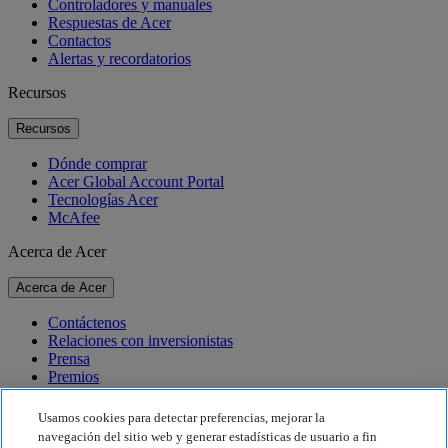
Controladores y manuales
Respuestas de Acer
Contactos
Alertas y recordatorios
Recursos
Recursos
Dónde comprar
Acer Global Account Portal
Tecnologías Acer
McAfee
Acerca de Acer
Acerca de Acer
Contáctenos
Relaciones con inversionistas
Prensa
Premios
Eventos
Usamos cookies para detectar preferencias, mejorar la
Sostenibilidad
navegación del sitio web y generar estadísticas de usuario a fin