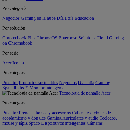
Pro categoría
Negocios
Gaming en la nube
Día a día
Educación
Por solución
Chromebook Plus
ChromeOS Enterprise Solutions
Cloud Gaming
on Chromebook
Por serie
Acer Iconia
Pro categoría
Predator
Productos sostenibles
Negocios
Día a día
Gaming
SpatialLabs™
Monitor inteligente
Tecnología de pantalla Acer
Pro categoría
Predator
Prendas, bolsos y accesorios
Cables, estaciones de
acoplamiento y dongles
Gaming
Auriculares y audio
Teclados,
mouse y lápiz óptico
Dispositivos inteligentes
Cámaras