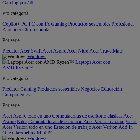
Gaming portátil
Pro categoría
Copilot+ PC
PC con IA
Gaming
Productos sostenibles
Profesional
Aprender
Chromebooks
Por serie
Predator
Acer Swift
Acer Aspire
Acer Nitro
Acer TravelMate
Windows
Laptops Acer con
AMD Ryzen™
Pro categoría
Predator
Gaming
Productos sostenibles
Negocios
Educación
Componentes
Por serie
Acer Aspire todo en uno
Computadoras de escritorio clásicas Acer
Aspire
Nitro
Computadoras de escritorio Acer Veriton para negocios
Acer Veriton todo en uno
Estación de trabajo Acer Veriton
Add-In-
One
Chromebox
Mini PC
Windows