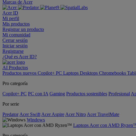
Marcas de Acer
Acer ID
Mi perfil
Mis productos
Registrar un producto
Mi comunidad
Cerrar sesión
Iniciar sesión
Registrarse
¿Qué es Acer ID?
AI
Productos
Productos nuevos
Copilot+ PC
Laptops
Desktops
Chromebooks
Tabl
Pro categoría
Copilot+ PC
PC con IA
Gaming
Productos sostenibles
Profesional
Ap
Por serie
Predator
Acer Swift
Acer Aspire
Acer Nitro
Acer TravelMate
Windows
Laptops Acer con AMD Ryzen
Pro categoría