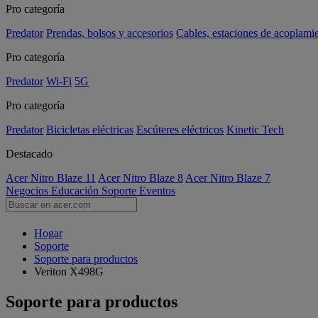
Pro categoría
Predator
Prendas, bolsos y accesorios
Cables, estaciones de acoplami
Pro categoría
Predator
Wi-Fi
5G
Pro categoría
Predator
Bicicletas eléctricas
Escúteres eléctricos
Kinetic Tech
Destacado
Acer Nitro Blaze 11
Acer Nitro Blaze 8
Acer Nitro Blaze 7
Negocios
Educación
Soporte
Eventos
Hogar
Soporte
Soporte para productos
Veriton X498G
Soporte para productos