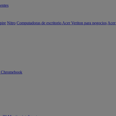
entes
pire
Nitro
Computadoras de escritorio Acer Veriton para negocios
Acer
n Chromebook