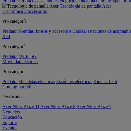
Predator
Productos sostenibles
Negocios
Día a día
Gaming
SpatialL
Tecnología de pantalla Acer
Electrónica y accesorios
Pro categoría
Predator
Prendas, bolsos y accesorios
Cables, estaciones de acoplami
Red
Pro categoría
Predator
Wi-Fi
5G
Movilidad eléctrica
Pro categoría
Predator
Bicicletas eléctricas
Escúteres eléctricos
Kinetic Tech
Gaming portátil
Destacado
Acer Nitro Blaze 11
Acer Nitro Blaze 8
Acer Nitro Blaze 7
Negocios
Educación
Soporte
Eventos