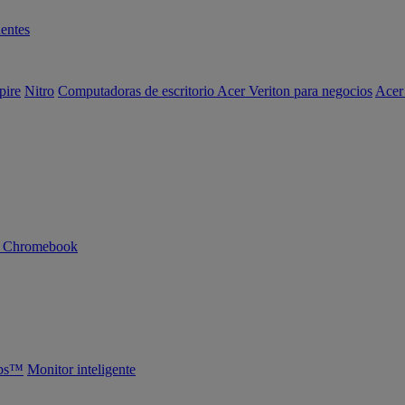
entes
pire
Nitro
Computadoras de escritorio Acer Veriton para negocios
Acer
n Chromebook
abs™
Monitor inteligente