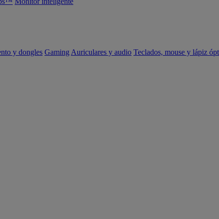
abs™
Monitor inteligente
ento y dongles
Gaming
Auriculares y audio
Teclados, mouse y lápiz ópt