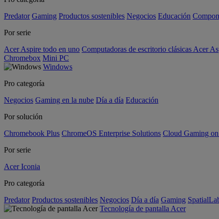
Predator
Gaming
Productos sostenibles
Negocios
Educación
Compon
Por serie
Acer Aspire todo en uno
Computadoras de escritorio clásicas Acer As
Chromebox
Mini PC
Windows
Pro categoría
Negocios
Gaming en la nube
Día a día
Educación
Por solución
Chromebook Plus
ChromeOS Enterprise Solutions
Cloud Gaming o
Por serie
Acer Iconia
Pro categoría
Predator
Productos sostenibles
Negocios
Día a día
Gaming
SpatialL
Tecnología de pantalla Acer