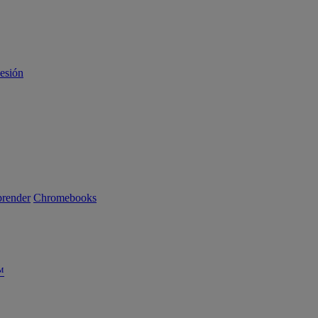
sesión
render
Chromebooks
™