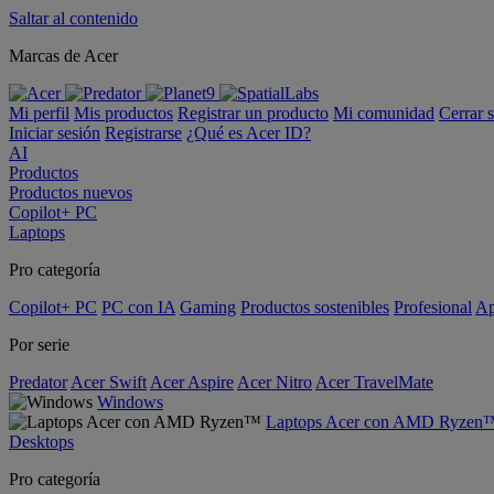
Saltar al contenido
Marcas de Acer
Mi perfil
Mis productos
Registrar un producto
Mi comunidad
Cerrar 
Iniciar sesión
Registrarse
¿Qué es Acer ID?
AI
Productos
Productos nuevos
Copilot+ PC
Laptops
Pro categoría
Copilot+ PC
PC con IA
Gaming
Productos sostenibles
Profesional
Ap
Por serie
Predator
Acer Swift
Acer Aspire
Acer Nitro
Acer TravelMate
Windows
Laptops Acer con AMD Ryzen
Desktops
Pro categoría