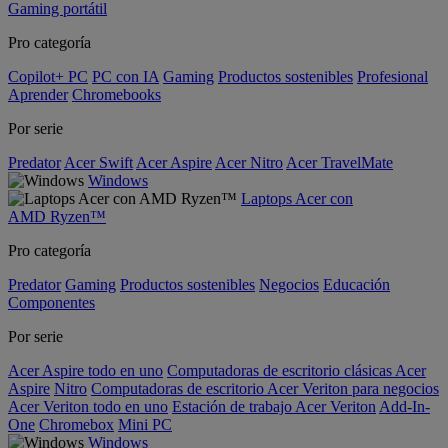
Gaming portátil
Pro categoría
Copilot+ PC
PC con IA
Gaming
Productos sostenibles
Profesional
Aprender
Chromebooks
Por serie
Predator
Acer Swift
Acer Aspire
Acer Nitro
Acer TravelMate
Windows
Laptops Acer con
AMD Ryzen™
Pro categoría
Predator
Gaming
Productos sostenibles
Negocios
Educación
Componentes
Por serie
Acer Aspire todo en uno
Computadoras de escritorio clásicas Acer
Aspire
Nitro
Computadoras de escritorio Acer Veriton para negocios
Acer Veriton todo en uno
Estación de trabajo Acer Veriton
Add-In-
One
Chromebox
Mini PC
Windows