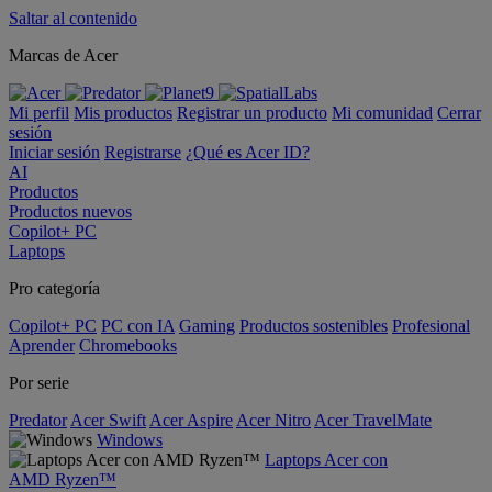
Saltar al contenido
Marcas de Acer
Mi perfil
Mis productos
Registrar un producto
Mi comunidad
Cerrar
sesión
Iniciar sesión
Registrarse
¿Qué es Acer ID?
AI
Productos
Productos nuevos
Copilot+ PC
Laptops
Pro categoría
Copilot+ PC
PC con IA
Gaming
Productos sostenibles
Profesional
Aprender
Chromebooks
Por serie
Predator
Acer Swift
Acer Aspire
Acer Nitro
Acer TravelMate
Windows
Laptops Acer con
AMD Ryzen™