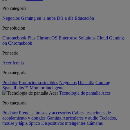
Pro categoría
Negocios
Gaming en la nube
Día a día
Educación
Por solución
Chromebook Plus
ChromeOS Enterprise Solutions
Cloud Gaming
on Chromebook
Por serie
Acer Iconia
Pro categoría
Predator
Productos sostenibles
Negocios
Día a día
Gaming
SpatialLabs™
Monitor inteligente
Tecnología de pantalla Acer
Pro categoría
Predator
Prendas, bolsos y accesorios
Cables, estaciones de
acoplamiento y dongles
Gaming
Auriculares y audio
Teclados,
mouse y lápiz óptico
Dispositivos inteligentes
Cámaras