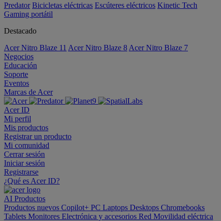
Predator
Bicicletas eléctricas
Escúteres eléctricos
Kinetic Tech
Gaming portátil
Destacado
Acer Nitro Blaze 11
Acer Nitro Blaze 8
Acer Nitro Blaze 7
Negocios
Educación
Soporte
Eventos
Marcas de Acer
Acer ID
Mi perfil
Mis productos
Registrar un producto
Mi comunidad
Cerrar sesión
Iniciar sesión
Registrarse
¿Qué es Acer ID?
AI
Productos
Productos nuevos
Copilot+ PC
Laptops
Desktops
Chromebooks
Tablets
Monitores
Electrónica y accesorios
Red
Movilidad eléctrica