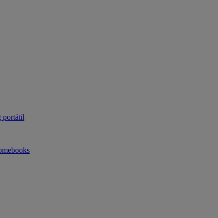
portátil
omebooks