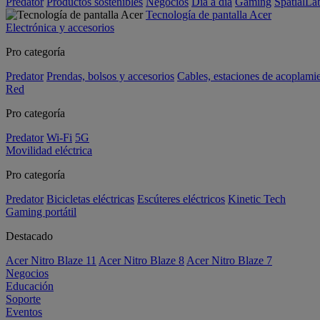
Predator
Productos sostenibles
Negocios
Día a día
Gaming
SpatialL
Tecnología de pantalla Acer
Electrónica y accesorios
Pro categoría
Predator
Prendas, bolsos y accesorios
Cables, estaciones de acoplami
Red
Pro categoría
Predator
Wi-Fi
5G
Movilidad eléctrica
Pro categoría
Predator
Bicicletas eléctricas
Escúteres eléctricos
Kinetic Tech
Gaming portátil
Destacado
Acer Nitro Blaze 11
Acer Nitro Blaze 8
Acer Nitro Blaze 7
Negocios
Educación
Soporte
Eventos