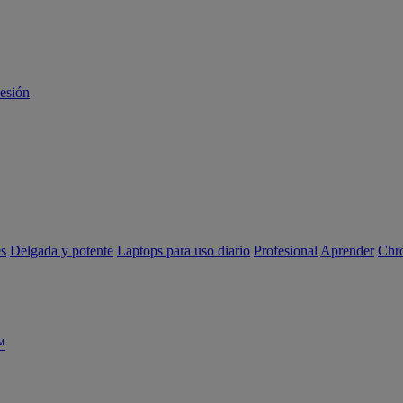
sesión
es
Delgada y potente
Laptops para uso diario
Profesional
Aprender
Chr
™