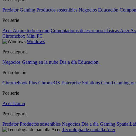
Predator
Gaming
Productos sostenibles
Negocios
Educación
Compon
Por serie
Acer Aspire todo en uno
Computadoras de escritorio clásicas Acer As
Chromebox
Mini PC
Windows
Pro categoría
Negocios
Gaming en la nube
Día a día
Educación
Por solución
Chromebook Plus
ChromeOS Enterprise Solutions
Cloud Gaming o
Por serie
Acer Iconia
Pro categoría
Predator
Productos sostenibles
Negocios
Día a día
Gaming
SpatialL
Tecnología de pantalla Acer