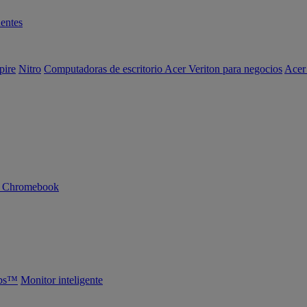
entes
pire
Nitro
Computadoras de escritorio Acer Veriton para negocios
Acer
n Chromebook
abs™
Monitor inteligente