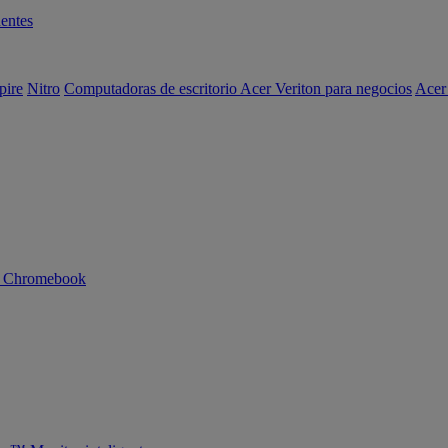
entes
pire
Nitro
Computadoras de escritorio Acer Veriton para negocios
Acer
n Chromebook