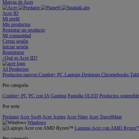
Marcas de Acer
Acer ID
Mi perfil
Mis productos
Registrar un producto
Mi comunidad
Cerrar sesión
Iniciar sesión
Registrarse
¿Qué es Acer ID?
AI
Productos
Productos nuevos
Copilot+ PC
Laptops
Desktops
Chromebooks
Tabl
Pro categoría
Copilot+ PC
PC con IA
Gaming
Pantalla OLED
Productos sostenibl
Por serie
Predator
Acer Swift
Acer Aspire
Acer Nitro
Acer TravelMate
Windows
Laptops Acer con AMD Ryzen
Pro categoría