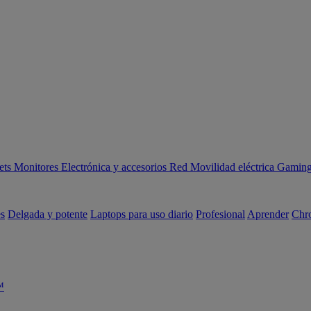
ets
Monitores
Electrónica y accesorios
Red
Movilidad eléctrica
Gaming 
es
Delgada y potente
Laptops para uso diario
Profesional
Aprender
Chr
™