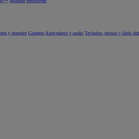
abs™
Monitor inteligente
ento y dongles
Gaming
Auriculares y audio
Teclados, mouse y lápiz ópt