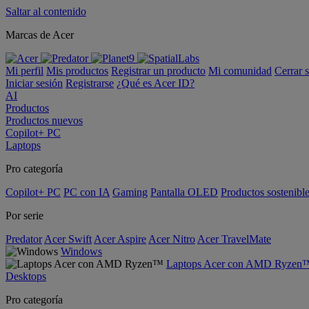
Saltar al contenido
Marcas de Acer
Mi perfil
Mis productos
Registrar un producto
Mi comunidad
Cerrar 
Iniciar sesión
Registrarse
¿Qué es Acer ID?
AI
Productos
Productos nuevos
Copilot+ PC
Laptops
Pro categoría
Copilot+ PC
PC con IA
Gaming
Pantalla OLED
Productos sostenibl
Por serie
Predator
Acer Swift
Acer Aspire
Acer Nitro
Acer TravelMate
Windows
Laptops Acer con AMD Ryzen
Desktops
Pro categoría