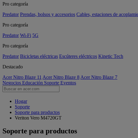
Pro categoría
Predator
Prendas, bolsos y accesorios
Cables, estaciones de acoplami
Pro categoría
Predator
Wi-Fi
5G
Pro categoría
Predator
Bicicletas eléctricas
Escúteres eléctricos
Kinetic Tech
Destacado
Acer Nitro Blaze 11
Acer Nitro Blaze 8
Acer Nitro Blaze 7
Negocios
Educación
Soporte
Eventos
Hogar
Soporte
Soporte para productos
Veriton Vero M4720GT
Soporte para productos