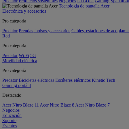
Predator
Productos sostenibles
Negocios
Día a día
Gaming
SpatialL
Tecnología de pantalla Acer
Electrónica y accesorios
Pro categoría
Predator
Prendas, bolsos y accesorios
Cables, estaciones de acoplami
Red
Pro categoría
Predator
Wi-Fi
5G
Movilidad eléctrica
Pro categoría
Predator
Bicicletas eléctricas
Escúteres eléctricos
Kinetic Tech
Gaming portátil
Destacado
Acer Nitro Blaze 11
Acer Nitro Blaze 8
Acer Nitro Blaze 7
Negocios
Educación
Soporte
Eventos