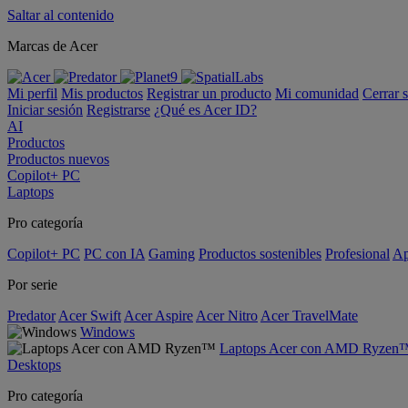
Saltar al contenido
Marcas de Acer
Mi perfil
Mis productos
Registrar un producto
Mi comunidad
Cerrar 
Iniciar sesión
Registrarse
¿Qué es Acer ID?
AI
Productos
Productos nuevos
Copilot+ PC
Laptops
Pro categoría
Copilot+ PC
PC con IA
Gaming
Productos sostenibles
Profesional
Ap
Por serie
Predator
Acer Swift
Acer Aspire
Acer Nitro
Acer TravelMate
Windows
Laptops Acer con AMD Ryzen
Desktops
Pro categoría