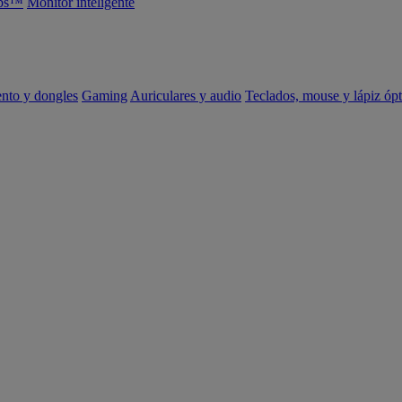
abs™
Monitor inteligente
ento y dongles
Gaming
Auriculares y audio
Teclados, mouse y lápiz ópt