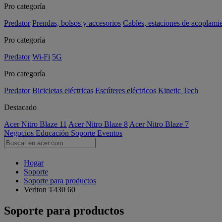
Pro categoría
Predator
Prendas, bolsos y accesorios
Cables, estaciones de acoplami
Pro categoría
Predator
Wi-Fi
5G
Pro categoría
Predator
Bicicletas eléctricas
Escúteres eléctricos
Kinetic Tech
Destacado
Acer Nitro Blaze 11
Acer Nitro Blaze 8
Acer Nitro Blaze 7
Negocios
Educación
Soporte
Eventos
Hogar
Soporte
Soporte para productos
Veriton T430 60
Soporte para productos