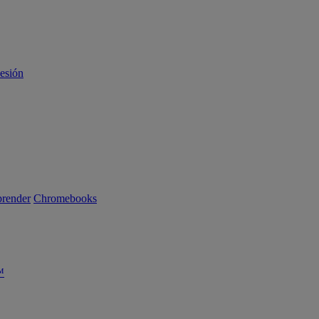
sesión
render
Chromebooks
™