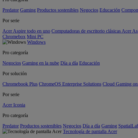
Predator
Gaming
Productos sostenibles
Negocios
Educación
Compon
Por serie
Acer Aspire todo en uno
Computadoras de escritorio clásicas Acer As
Chromebox
Mini PC
Windows
Pro categoría
Negocios
Gaming en la nube
Día a día
Educación
Por solución
Chromebook Plus
ChromeOS Enterprise Solutions
Cloud Gaming o
Por serie
Acer Iconia
Pro categoría
Predator
Productos sostenibles
Negocios
Día a día
Gaming
SpatialL
Tecnología de pantalla Acer