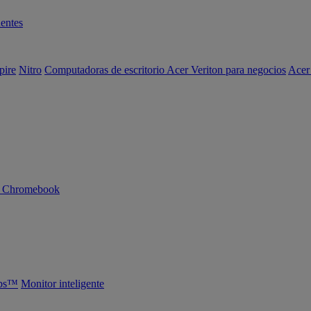
entes
pire
Nitro
Computadoras de escritorio Acer Veriton para negocios
Acer
n Chromebook
abs™
Monitor inteligente