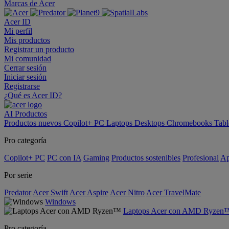
Marcas de Acer
Acer ID
Mi perfil
Mis productos
Registrar un producto
Mi comunidad
Cerrar sesión
Iniciar sesión
Registrarse
¿Qué es Acer ID?
AI
Productos
Productos nuevos
Copilot+ PC
Laptops
Desktops
Chromebooks
Tabl
Pro categoría
Copilot+ PC
PC con IA
Gaming
Productos sostenibles
Profesional
Ap
Por serie
Predator
Acer Swift
Acer Aspire
Acer Nitro
Acer TravelMate
Windows
Laptops Acer con AMD Ryzen
Pro categoría