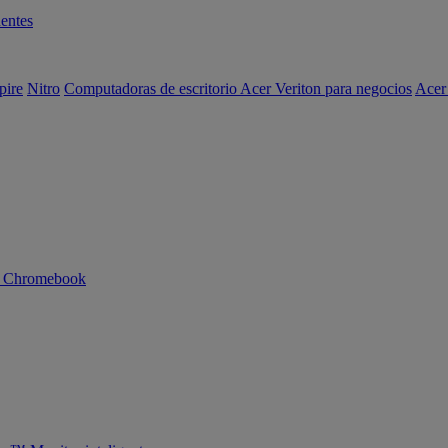
entes
pire
Nitro
Computadoras de escritorio Acer Veriton para negocios
Acer
n Chromebook