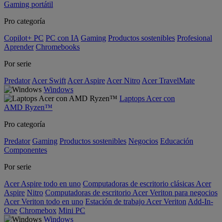
Gaming portátil
Pro categoría
Copilot+ PC
PC con IA
Gaming
Productos sostenibles
Profesional
Aprender
Chromebooks
Por serie
Predator
Acer Swift
Acer Aspire
Acer Nitro
Acer TravelMate
Windows
Laptops Acer con
AMD Ryzen™
Pro categoría
Predator
Gaming
Productos sostenibles
Negocios
Educación
Componentes
Por serie
Acer Aspire todo en uno
Computadoras de escritorio clásicas Acer
Aspire
Nitro
Computadoras de escritorio Acer Veriton para negocios
Acer Veriton todo en uno
Estación de trabajo Acer Veriton
Add-In-
One
Chromebox
Mini PC
Windows