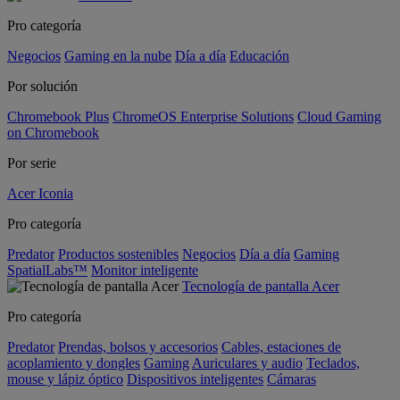
Pro categoría
Negocios
Gaming en la nube
Día a día
Educación
Por solución
Chromebook Plus
ChromeOS Enterprise Solutions
Cloud Gaming
on Chromebook
Por serie
Acer Iconia
Pro categoría
Predator
Productos sostenibles
Negocios
Día a día
Gaming
SpatialLabs™
Monitor inteligente
Tecnología de pantalla Acer
Pro categoría
Predator
Prendas, bolsos y accesorios
Cables, estaciones de
acoplamiento y dongles
Gaming
Auriculares y audio
Teclados,
mouse y lápiz óptico
Dispositivos inteligentes
Cámaras