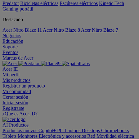
Predator
Bicicletas eléctricas
Escúteres eléctricos
Kinetic Tech
Gaming portátil
Destacado
Acer Nitro Blaze 11
Acer Nitro Blaze 8
Acer Nitro Blaze 7
Negocios
Educación
Soporte
Eventos
Marcas de Acer
Acer ID
Mi perfil
Mis productos
Registrar un producto
Mi comunidad
Cerrar sesión
Iniciar sesión
Registrarse
¿Qué es Acer ID?
AI
Productos
Productos nuevos
Copilot+ PC
Laptops
Desktops
Chromebooks
Tablets
Monitores
Electrónica y accesorios
Red
Movilidad eléctrica