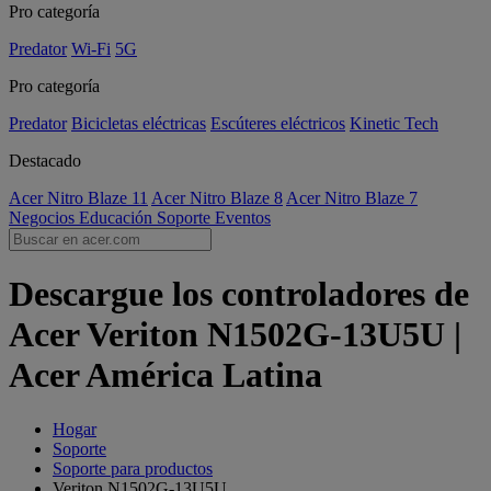
Pro categoría
Predator
Wi-Fi
5G
Pro categoría
Predator
Bicicletas eléctricas
Escúteres eléctricos
Kinetic Tech
Destacado
Acer Nitro Blaze 11
Acer Nitro Blaze 8
Acer Nitro Blaze 7
Negocios
Educación
Soporte
Eventos
Descargue los controladores de
Acer Veriton N1502G-13U5U |
Acer América Latina
Hogar
Soporte
Soporte para productos
Veriton N1502G-13U5U