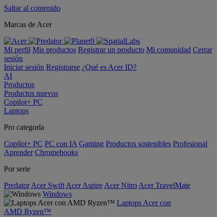
Saltar al contenido
Marcas de Acer
Mi perfil
Mis productos
Registrar un producto
Mi comunidad
Cerrar
sesión
Iniciar sesión
Registrarse
¿Qué es Acer ID?
AI
Productos
Productos nuevos
Copilot+ PC
Laptops
Pro categoría
Copilot+ PC
PC con IA
Gaming
Productos sostenibles
Profesional
Aprender
Chromebooks
Por serie
Predator
Acer Swift
Acer Aspire
Acer Nitro
Acer TravelMate
Windows
Laptops Acer con
AMD Ryzen™