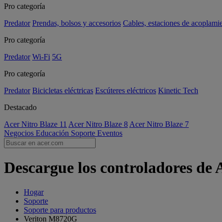
Pro categoría
Predator
Prendas, bolsos y accesorios
Cables, estaciones de acoplami
Pro categoría
Predator
Wi-Fi
5G
Pro categoría
Predator
Bicicletas eléctricas
Escúteres eléctricos
Kinetic Tech
Destacado
Acer Nitro Blaze 11
Acer Nitro Blaze 8
Acer Nitro Blaze 7
Negocios
Educación
Soporte
Eventos
Descargue los controladores de
Hogar
Soporte
Soporte para productos
Veriton M8720G