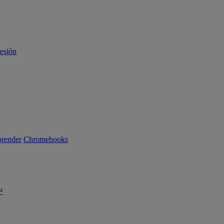
sesión
render
Chromebooks
™