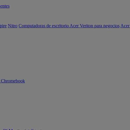
entes
pire
Nitro
Computadoras de escritorio Acer Veriton para negocios
Acer
n Chromebook