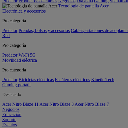
Predator
Productos sostenibles
Negocios
Día a día
Gaming
SpatialL
Tecnología de pantalla Acer
Electrónica y accesorios
Pro categoría
Predator
Prendas, bolsos y accesorios
Cables, estaciones de acoplami
Red
Pro categoría
Predator
Wi-Fi
5G
Movilidad eléctrica
Pro categoría
Predator
Bicicletas eléctricas
Escúteres eléctricos
Kinetic Tech
Gaming portátil
Destacado
Acer Nitro Blaze 11
Acer Nitro Blaze 8
Acer Nitro Blaze 7
Negocios
Educación
Soporte
Eventos