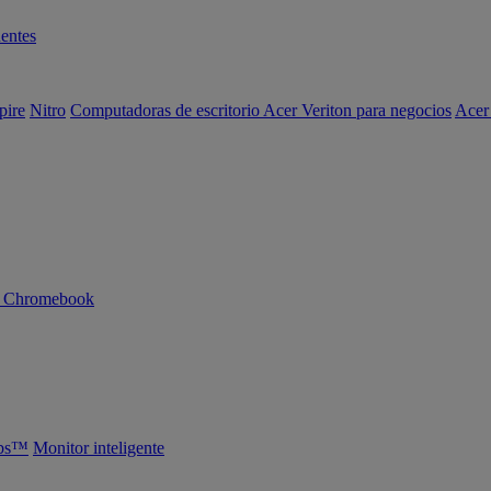
entes
pire
Nitro
Computadoras de escritorio Acer Veriton para negocios
Acer
n Chromebook
abs™
Monitor inteligente