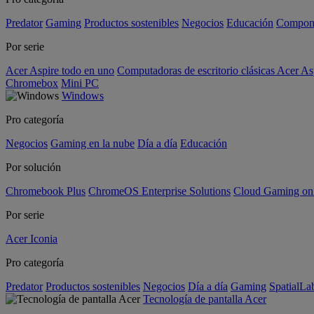
Predator
Gaming
Productos sostenibles
Negocios
Educación
Compon
Por serie
Acer Aspire todo en uno
Computadoras de escritorio clásicas Acer As
Chromebox
Mini PC
Windows
Pro categoría
Negocios
Gaming en la nube
Día a día
Educación
Por solución
Chromebook Plus
ChromeOS Enterprise Solutions
Cloud Gaming o
Por serie
Acer Iconia
Pro categoría
Predator
Productos sostenibles
Negocios
Día a día
Gaming
SpatialL
Tecnología de pantalla Acer