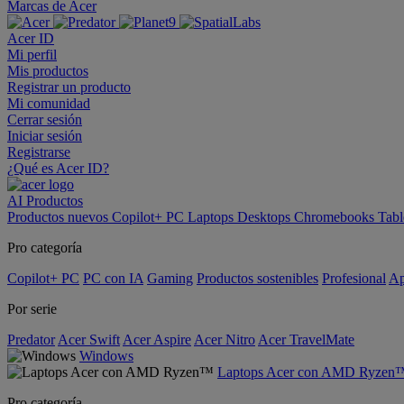
Marcas de Acer
Acer ID
Mi perfil
Mis productos
Registrar un producto
Mi comunidad
Cerrar sesión
Iniciar sesión
Registrarse
¿Qué es Acer ID?
AI
Productos
Productos nuevos
Copilot+ PC
Laptops
Desktops
Chromebooks
Tabl
Pro categoría
Copilot+ PC
PC con IA
Gaming
Productos sostenibles
Profesional
Ap
Por serie
Predator
Acer Swift
Acer Aspire
Acer Nitro
Acer TravelMate
Windows
Laptops Acer con AMD Ryzen
Pro categoría