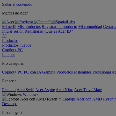
Saltar al contenido
Marcas de Acer
Mi perfil
Mis productos
Registrar un producto
Mi comunidad
Cerrar 
Iniciar sesión
Registrarse
¿Qué es Acer ID?
AI
Productos
Productos nuevos
Copilot+ PC
Laptops
Pro categoría
Copilot+ PC
PC con IA
Gaming
Productos sostenibles
Profesional
Ap
Por serie
Predator
Acer Swift
Acer Aspire
Acer Nitro
Acer TravelMate
Windows
Laptops Acer con AMD Ryzen
Desktops
Pro categoría