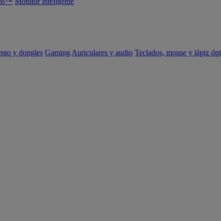
abs™
Monitor inteligente
ento y dongles
Gaming
Auriculares y audio
Teclados, mouse y lápiz ópt