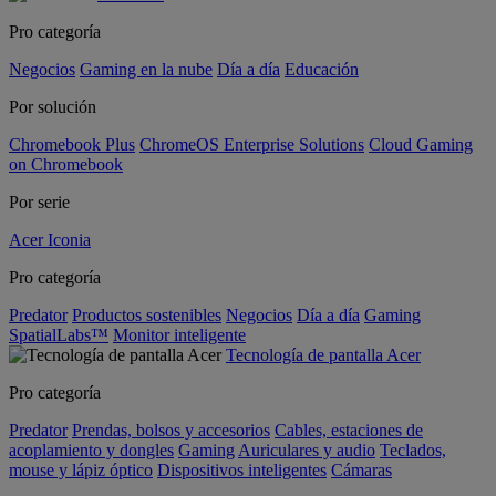
Pro categoría
Negocios
Gaming en la nube
Día a día
Educación
Por solución
Chromebook Plus
ChromeOS Enterprise Solutions
Cloud Gaming
on Chromebook
Por serie
Acer Iconia
Pro categoría
Predator
Productos sostenibles
Negocios
Día a día
Gaming
SpatialLabs™
Monitor inteligente
Tecnología de pantalla Acer
Pro categoría
Predator
Prendas, bolsos y accesorios
Cables, estaciones de
acoplamiento y dongles
Gaming
Auriculares y audio
Teclados,
mouse y lápiz óptico
Dispositivos inteligentes
Cámaras