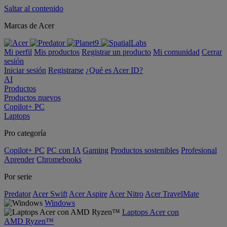
Saltar al contenido
Marcas de Acer
Mi perfil
Mis productos
Registrar un producto
Mi comunidad
Cerrar
sesión
Iniciar sesión
Registrarse
¿Qué es Acer ID?
AI
Productos
Productos nuevos
Copilot+ PC
Laptops
Pro categoría
Copilot+ PC
PC con IA
Gaming
Productos sostenibles
Profesional
Aprender
Chromebooks
Por serie
Predator
Acer Swift
Acer Aspire
Acer Nitro
Acer TravelMate
Windows
Laptops Acer con
AMD Ryzen™