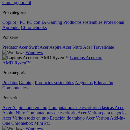
Gaming portátil
Pro categoría
Copilot+ PC
PC con IA
Gaming
Productos sostenibles
Profesional
Aprender
Chromebooks
Por serie
Predator
Acer Swift
Acer Aspire
Acer Nitro
Acer TravelMate
Windows
Laptops Acer con
AMD Ryzen™
Pro categoría
Predator
Gaming
Productos sostenibles
Negocios
Educación
Componentes
Por serie
Acer Aspire todo en uno
Computadoras de escritorio clásicas Acer
Aspire
Nitro
Computadoras de escritorio Acer Veriton para negocios
Acer Veriton todo en uno
Estación de trabajo Acer Veriton
Add-In-
One
Chromebox
Mini PC
Windows