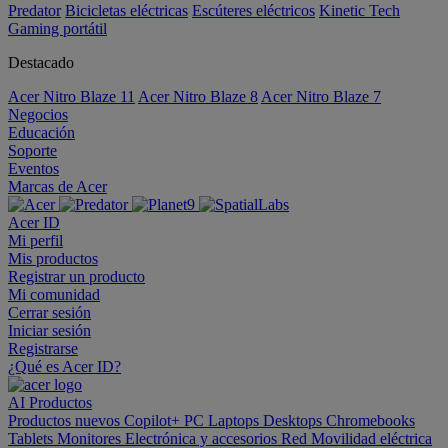
Predator
Bicicletas eléctricas
Escúteres eléctricos
Kinetic Tech
Gaming portátil
Destacado
Acer Nitro Blaze 11
Acer Nitro Blaze 8
Acer Nitro Blaze 7
Negocios
Educación
Soporte
Eventos
Marcas de Acer
Acer ID
Mi perfil
Mis productos
Registrar un producto
Mi comunidad
Cerrar sesión
Iniciar sesión
Registrarse
¿Qué es Acer ID?
AI
Productos
Productos nuevos
Copilot+ PC
Laptops
Desktops
Chromebooks
Tablets
Monitores
Electrónica y accesorios
Red
Movilidad eléctrica