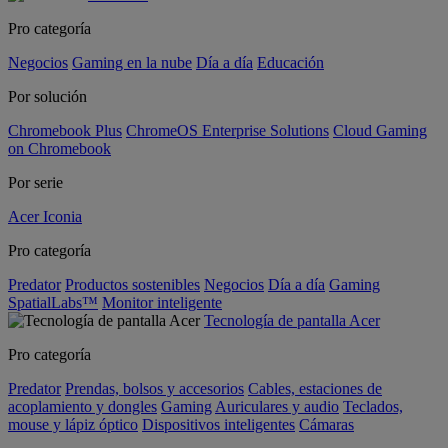
Pro categoría
Negocios
Gaming en la nube
Día a día
Educación
Por solución
Chromebook Plus
ChromeOS Enterprise Solutions
Cloud Gaming
on Chromebook
Por serie
Acer Iconia
Pro categoría
Predator
Productos sostenibles
Negocios
Día a día
Gaming
SpatialLabs™
Monitor inteligente
Tecnología de pantalla Acer
Pro categoría
Predator
Prendas, bolsos y accesorios
Cables, estaciones de
acoplamiento y dongles
Gaming
Auriculares y audio
Teclados,
mouse y lápiz óptico
Dispositivos inteligentes
Cámaras