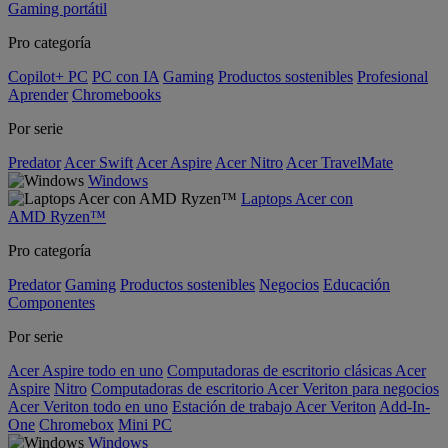
Gaming portátil
Pro categoría
Copilot+ PC
PC con IA
Gaming
Productos sostenibles
Profesional
Aprender
Chromebooks
Por serie
Predator
Acer Swift
Acer Aspire
Acer Nitro
Acer TravelMate
Windows
Laptops Acer con
AMD Ryzen™
Pro categoría
Predator
Gaming
Productos sostenibles
Negocios
Educación
Componentes
Por serie
Acer Aspire todo en uno
Computadoras de escritorio clásicas Acer
Aspire
Nitro
Computadoras de escritorio Acer Veriton para negocios
Acer Veriton todo en uno
Estación de trabajo Acer Veriton
Add-In-
One
Chromebox
Mini PC
Windows