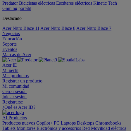
Predator
Bicicletas eléctricas
Escúteres eléctricos
Kinetic Tech
Gaming portátil
Destacado
Acer Nitro Blaze 11
Acer Nitro Blaze 8
Acer Nitro Blaze 7
Negocios
Educación
Soporte
Eventos
Marcas de Acer
Acer ID
Mi perfil
Mis productos
Registrar un producto
Mi comunidad
Cerrar sesión
Iniciar sesión
Registrarse
¿Qué es Acer ID?
AI
Productos
Productos nuevos
Copilot+ PC
Laptops
Desktops
Chromebooks
Tablets
Monitores
Electrónica y accesorios
Red
Movilidad eléctrica