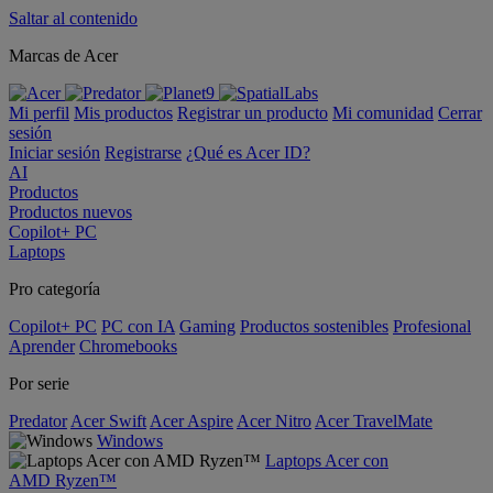
Saltar al contenido
Marcas de Acer
Mi perfil
Mis productos
Registrar un producto
Mi comunidad
Cerrar
sesión
Iniciar sesión
Registrarse
¿Qué es Acer ID?
AI
Productos
Productos nuevos
Copilot+ PC
Laptops
Pro categoría
Copilot+ PC
PC con IA
Gaming
Productos sostenibles
Profesional
Aprender
Chromebooks
Por serie
Predator
Acer Swift
Acer Aspire
Acer Nitro
Acer TravelMate
Windows
Laptops Acer con
AMD Ryzen™