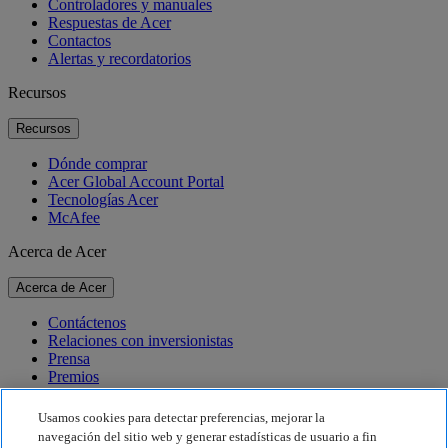
Controladores y manuales
Respuestas de Acer
Contactos
Alertas y recordatorios
Recursos
Recursos
Dónde comprar
Acer Global Account Portal
Tecnologías Acer
McAfee
Acerca de Acer
Acerca de Acer
Contáctenos
Relaciones con inversionistas
Prensa
Premios
Eventos
Usamos cookies para detectar preferencias, mejorar la
Sostenibilidad
navegación del sitio web y generar estadísticas de usuario a fin