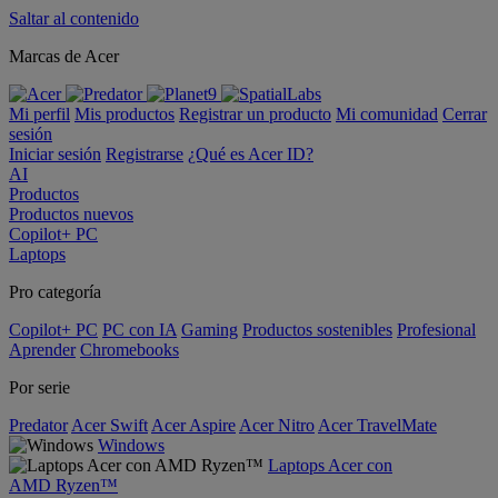
Saltar al contenido
Marcas de Acer
Mi perfil
Mis productos
Registrar un producto
Mi comunidad
Cerrar
sesión
Iniciar sesión
Registrarse
¿Qué es Acer ID?
AI
Productos
Productos nuevos
Copilot+ PC
Laptops
Pro categoría
Copilot+ PC
PC con IA
Gaming
Productos sostenibles
Profesional
Aprender
Chromebooks
Por serie
Predator
Acer Swift
Acer Aspire
Acer Nitro
Acer TravelMate
Windows
Laptops Acer con
AMD Ryzen™