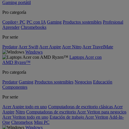
Gaming portátil
Pro categoría
Copilot+ PC
PC con IA
Gaming
Productos sostenibles
Profesional
Aprender
Chromebooks
Por serie
Predator
Acer Swift
Acer Aspire
Acer Nitro
Acer TravelMate
Windows
Laptops Acer con
AMD Ryzen™
Pro categoría
Predator
Gaming
Productos sostenibles
Negocios
Educación
Componentes
Por serie
Acer Aspire todo en uno
Computadoras de escritorio clásicas Acer
Aspire
Nitro
Computadoras de escritorio Acer Veriton para negocios
Acer Veriton todo en uno
Estación de trabajo Acer Veriton
Add-In-
One
Chromebox
Mini PC
Windows