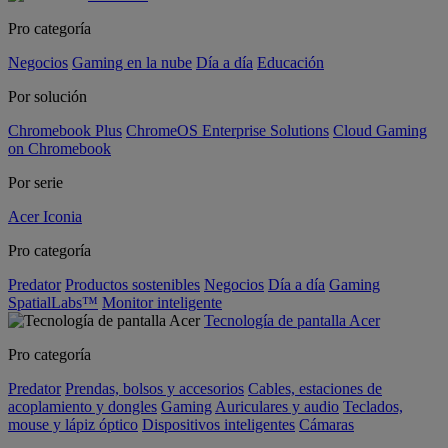
Pro categoría
Negocios
Gaming en la nube
Día a día
Educación
Por solución
Chromebook Plus
ChromeOS Enterprise Solutions
Cloud Gaming
on Chromebook
Por serie
Acer Iconia
Pro categoría
Predator
Productos sostenibles
Negocios
Día a día
Gaming
SpatialLabs™
Monitor inteligente
Tecnología de pantalla Acer
Pro categoría
Predator
Prendas, bolsos y accesorios
Cables, estaciones de
acoplamiento y dongles
Gaming
Auriculares y audio
Teclados,
mouse y lápiz óptico
Dispositivos inteligentes
Cámaras