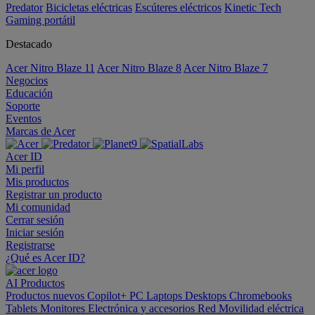
Predator
Bicicletas eléctricas
Escúteres eléctricos
Kinetic Tech
Gaming portátil
Destacado
Acer Nitro Blaze 11
Acer Nitro Blaze 8
Acer Nitro Blaze 7
Negocios
Educación
Soporte
Eventos
Marcas de Acer
Acer ID
Mi perfil
Mis productos
Registrar un producto
Mi comunidad
Cerrar sesión
Iniciar sesión
Registrarse
¿Qué es Acer ID?
AI
Productos
Productos nuevos
Copilot+ PC
Laptops
Desktops
Chromebooks
Tablets
Monitores
Electrónica y accesorios
Red
Movilidad eléctrica