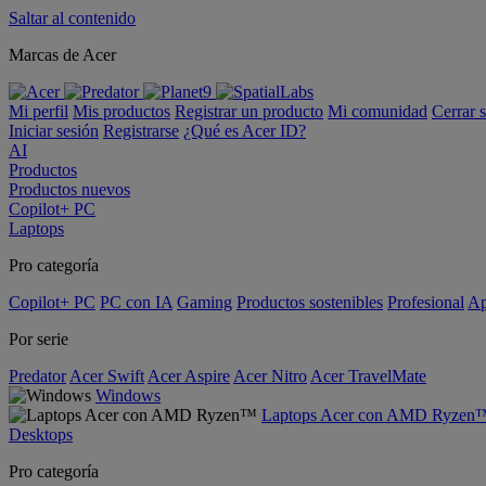
Saltar al contenido
Marcas de Acer
Mi perfil
Mis productos
Registrar un producto
Mi comunidad
Cerrar 
Iniciar sesión
Registrarse
¿Qué es Acer ID?
AI
Productos
Productos nuevos
Copilot+ PC
Laptops
Pro categoría
Copilot+ PC
PC con IA
Gaming
Productos sostenibles
Profesional
Ap
Por serie
Predator
Acer Swift
Acer Aspire
Acer Nitro
Acer TravelMate
Windows
Laptops Acer con AMD Ryzen
Desktops
Pro categoría