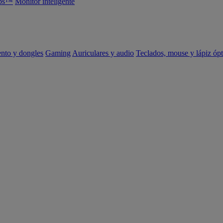
abs™
Monitor inteligente
ento y dongles
Gaming
Auriculares y audio
Teclados, mouse y lápiz ópt