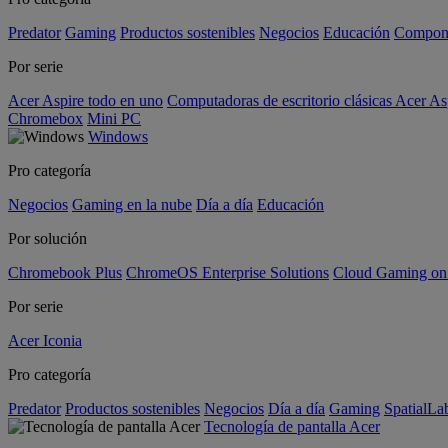
Predator
Gaming
Productos sostenibles
Negocios
Educación
Compon
Por serie
Acer Aspire todo en uno
Computadoras de escritorio clásicas Acer As
Chromebox
Mini PC
Windows
Pro categoría
Negocios
Gaming en la nube
Día a día
Educación
Por solución
Chromebook Plus
ChromeOS Enterprise Solutions
Cloud Gaming o
Por serie
Acer Iconia
Pro categoría
Predator
Productos sostenibles
Negocios
Día a día
Gaming
SpatialL
Tecnología de pantalla Acer