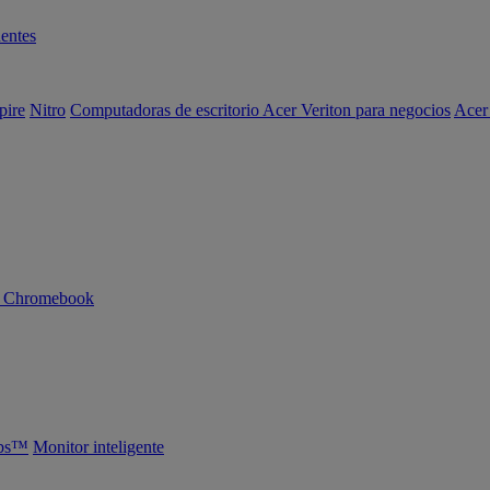
entes
pire
Nitro
Computadoras de escritorio Acer Veriton para negocios
Acer
n Chromebook
abs™
Monitor inteligente