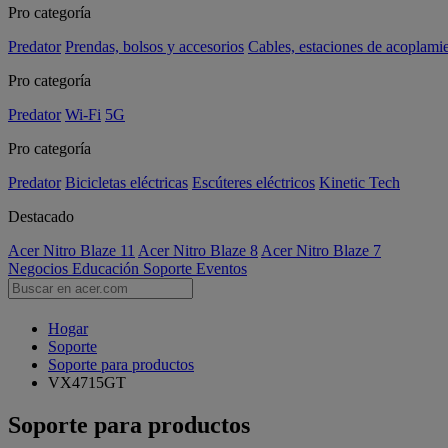
Pro categoría
Predator
Prendas, bolsos y accesorios
Cables, estaciones de acoplami
Pro categoría
Predator
Wi-Fi
5G
Pro categoría
Predator
Bicicletas eléctricas
Escúteres eléctricos
Kinetic Tech
Destacado
Acer Nitro Blaze 11
Acer Nitro Blaze 8
Acer Nitro Blaze 7
Negocios
Educación
Soporte
Eventos
Hogar
Soporte
Soporte para productos
VX4715GT
Soporte para productos