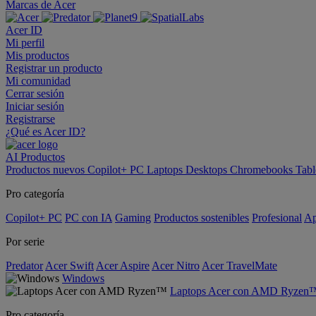
Marcas de Acer
Acer ID
Mi perfil
Mis productos
Registrar un producto
Mi comunidad
Cerrar sesión
Iniciar sesión
Registrarse
¿Qué es Acer ID?
AI
Productos
Productos nuevos
Copilot+ PC
Laptops
Desktops
Chromebooks
Tabl
Pro categoría
Copilot+ PC
PC con IA
Gaming
Productos sostenibles
Profesional
Ap
Por serie
Predator
Acer Swift
Acer Aspire
Acer Nitro
Acer TravelMate
Windows
Laptops Acer con AMD Ryzen
Pro categoría