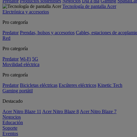
Predator
Productos sostenibles
Negocios
Día a día
Gaming
SpatialL
Tecnología de pantalla Acer
Electrónica y accesorios
Pro categoría
Predator
Prendas, bolsos y accesorios
Cables, estaciones de acoplami
Red
Pro categoría
Predator
Wi-Fi
5G
Movilidad eléctrica
Pro categoría
Predator
Bicicletas eléctricas
Escúteres eléctricos
Kinetic Tech
Gaming portátil
Destacado
Acer Nitro Blaze 11
Acer Nitro Blaze 8
Acer Nitro Blaze 7
Negocios
Educación
Soporte
Eventos