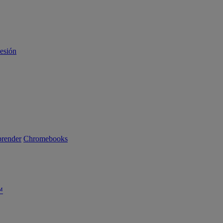
sesión
render
Chromebooks
™