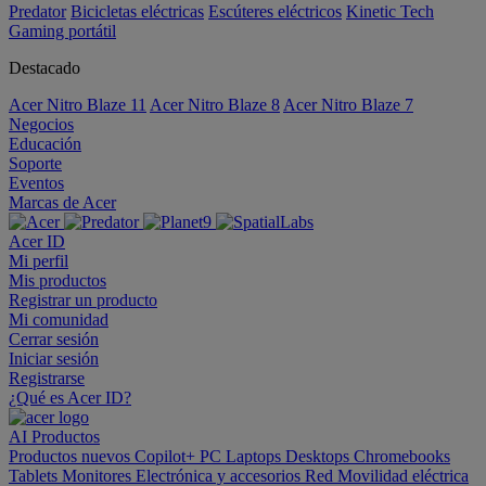
Predator
Bicicletas eléctricas
Escúteres eléctricos
Kinetic Tech
Gaming portátil
Destacado
Acer Nitro Blaze 11
Acer Nitro Blaze 8
Acer Nitro Blaze 7
Negocios
Educación
Soporte
Eventos
Marcas de Acer
Acer ID
Mi perfil
Mis productos
Registrar un producto
Mi comunidad
Cerrar sesión
Iniciar sesión
Registrarse
¿Qué es Acer ID?
AI
Productos
Productos nuevos
Copilot+ PC
Laptops
Desktops
Chromebooks
Tablets
Monitores
Electrónica y accesorios
Red
Movilidad eléctrica