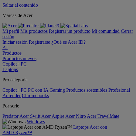
Saltar al contenido
Marcas de Acer
Mi perfil
Mis productos
Registrar un producto
Mi comunidad
Cerrar
sesión
Iniciar sesión
Registrarse
¿Qué es Acer ID?
AI
Productos
Productos nuevos
Copilot+ PC
Laptops
Pro categoría
Copilot+ PC
PC con IA
Gaming
Productos sostenibles
Profesional
Aprender
Chromebooks
Por serie
Predator
Acer Swift
Acer Aspire
Acer Nitro
Acer TravelMate
Windows
Laptops Acer con
AMD Ryzen™