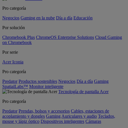
Pro categoría
Negocios
Gaming en la nube
Día a día
Educación
Por solución
Chromebook Plus
ChromeOS Enterprise Solutions
Cloud Gaming
on Chromebook
Por serie
Acer Iconia
Pro categoría
Predator
Productos sostenibles
Negocios
Día a día
Gaming
SpatialLabs™
Monitor inteligente
Tecnología de pantalla Acer
Pro categoría
Predator
Prendas, bolsos y accesorios
Cables, estaciones de
acoplamiento y dongles
Gaming
Auriculares y audio
Teclados,
mouse y lápiz óptico
Dispositivos inteligentes
Cámaras