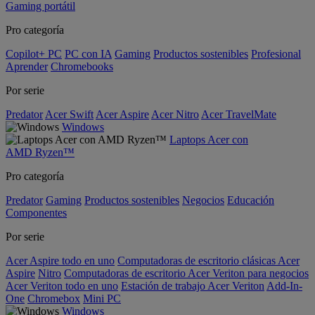
Gaming portátil
Pro categoría
Copilot+ PC
PC con IA
Gaming
Productos sostenibles
Profesional
Aprender
Chromebooks
Por serie
Predator
Acer Swift
Acer Aspire
Acer Nitro
Acer TravelMate
Windows
Laptops Acer con
AMD Ryzen™
Pro categoría
Predator
Gaming
Productos sostenibles
Negocios
Educación
Componentes
Por serie
Acer Aspire todo en uno
Computadoras de escritorio clásicas Acer
Aspire
Nitro
Computadoras de escritorio Acer Veriton para negocios
Acer Veriton todo en uno
Estación de trabajo Acer Veriton
Add-In-
One
Chromebox
Mini PC
Windows