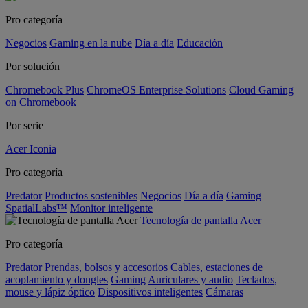
Pro categoría
Negocios
Gaming en la nube
Día a día
Educación
Por solución
Chromebook Plus
ChromeOS Enterprise Solutions
Cloud Gaming
on Chromebook
Por serie
Acer Iconia
Pro categoría
Predator
Productos sostenibles
Negocios
Día a día
Gaming
SpatialLabs™
Monitor inteligente
Tecnología de pantalla Acer
Pro categoría
Predator
Prendas, bolsos y accesorios
Cables, estaciones de
acoplamiento y dongles
Gaming
Auriculares y audio
Teclados,
mouse y lápiz óptico
Dispositivos inteligentes
Cámaras