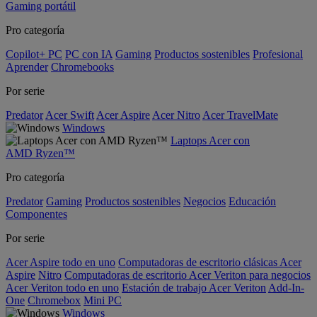
Gaming portátil
Pro categoría
Copilot+ PC
PC con IA
Gaming
Productos sostenibles
Profesional
Aprender
Chromebooks
Por serie
Predator
Acer Swift
Acer Aspire
Acer Nitro
Acer TravelMate
Windows
Laptops Acer con
AMD Ryzen™
Pro categoría
Predator
Gaming
Productos sostenibles
Negocios
Educación
Componentes
Por serie
Acer Aspire todo en uno
Computadoras de escritorio clásicas Acer
Aspire
Nitro
Computadoras de escritorio Acer Veriton para negocios
Acer Veriton todo en uno
Estación de trabajo Acer Veriton
Add-In-
One
Chromebox
Mini PC
Windows