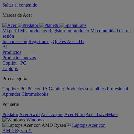
Saltar al contenido
Marcas de Acer
Mi perfil
Mis productos
Registrar un producto
Mi comunidad
Cerrar
sesión
Iniciar sesión
Registrarse
¿Qué es Acer ID?
AI
Productos
Productos nuevos
Copilot+ PC
Laptops
Pro categoría
Copilot+ PC
PC con IA
Gaming
Productos sostenibles
Profesional
Aprender
Chromebooks
Por serie
Predator
Acer Swift
Acer Aspire
Acer Nitro
Acer TravelMate
Windows
Laptops Acer con
AMD Ryzen™