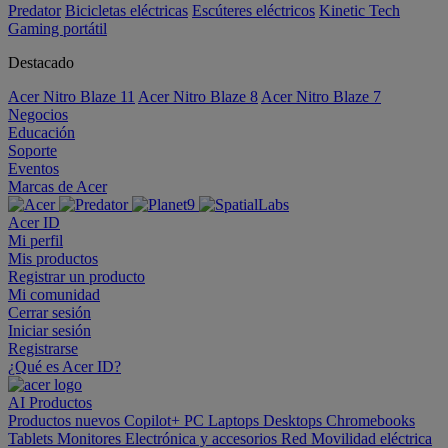
Predator
Bicicletas eléctricas
Escúteres eléctricos
Kinetic Tech
Gaming portátil
Destacado
Acer Nitro Blaze 11
Acer Nitro Blaze 8
Acer Nitro Blaze 7
Negocios
Educación
Soporte
Eventos
Marcas de Acer
Acer ID
Mi perfil
Mis productos
Registrar un producto
Mi comunidad
Cerrar sesión
Iniciar sesión
Registrarse
¿Qué es Acer ID?
AI
Productos
Productos nuevos
Copilot+ PC
Laptops
Desktops
Chromebooks
Tablets
Monitores
Electrónica y accesorios
Red
Movilidad eléctrica