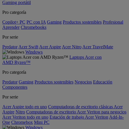
Gaming portátil
Pro categoría
Copilot+ PC
PC con IA
Gaming
Productos sostenibles
Profesional
Aprender
Chromebooks
Por serie
Predator
Acer Swift
Acer Aspire
Acer Nitro
Acer TravelMate
Windows
Laptops Acer con
AMD Ryzen™
Pro categoría
Predator
Gaming
Productos sostenibles
Negocios
Educación
Componentes
Por serie
Acer Aspire todo en uno
Computadoras de escritorio clásicas Acer
Aspire
Nitro
Computadoras de escritorio Acer Veriton para negocios
Acer Veriton todo en uno
Estación de trabajo Acer Veriton
Add-In-
One
Chromebox
Mini PC
Windows