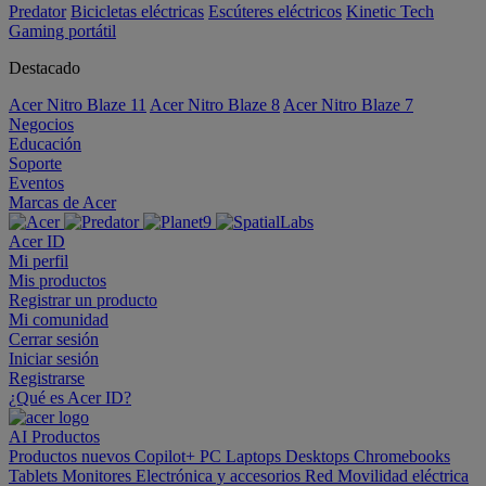
Predator
Bicicletas eléctricas
Escúteres eléctricos
Kinetic Tech
Gaming portátil
Destacado
Acer Nitro Blaze 11
Acer Nitro Blaze 8
Acer Nitro Blaze 7
Negocios
Educación
Soporte
Eventos
Marcas de Acer
Acer ID
Mi perfil
Mis productos
Registrar un producto
Mi comunidad
Cerrar sesión
Iniciar sesión
Registrarse
¿Qué es Acer ID?
AI
Productos
Productos nuevos
Copilot+ PC
Laptops
Desktops
Chromebooks
Tablets
Monitores
Electrónica y accesorios
Red
Movilidad eléctrica