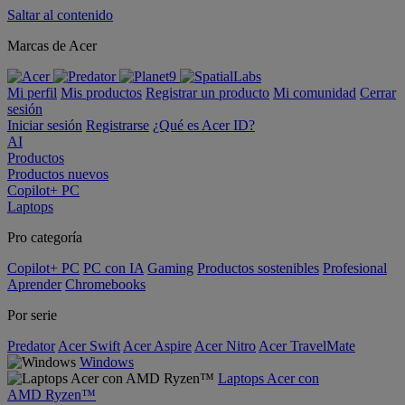
Saltar al contenido
Marcas de Acer
Mi perfil
Mis productos
Registrar un producto
Mi comunidad
Cerrar
sesión
Iniciar sesión
Registrarse
¿Qué es Acer ID?
AI
Productos
Productos nuevos
Copilot+ PC
Laptops
Pro categoría
Copilot+ PC
PC con IA
Gaming
Productos sostenibles
Profesional
Aprender
Chromebooks
Por serie
Predator
Acer Swift
Acer Aspire
Acer Nitro
Acer TravelMate
Windows
Laptops Acer con
AMD Ryzen™