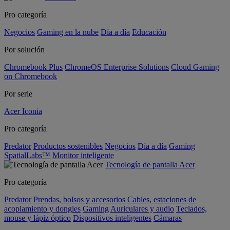
Pro categoría
Negocios
Gaming en la nube
Día a día
Educación
Por solución
Chromebook Plus
ChromeOS Enterprise Solutions
Cloud Gaming
on Chromebook
Por serie
Acer Iconia
Pro categoría
Predator
Productos sostenibles
Negocios
Día a día
Gaming
SpatialLabs™
Monitor inteligente
Tecnología de pantalla Acer
Pro categoría
Predator
Prendas, bolsos y accesorios
Cables, estaciones de
acoplamiento y dongles
Gaming
Auriculares y audio
Teclados,
mouse y lápiz óptico
Dispositivos inteligentes
Cámaras