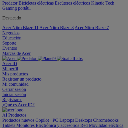
Predator
Bicicletas eléctricas
Escúteres eléctricos
Kinetic Tech
Gaming portátil
Destacado
Acer Nitro Blaze 11
Acer Nitro Blaze 8
Acer Nitro Blaze 7
Negocios
Educación
Soporte
Eventos
Marcas de Acer
Acer ID
Mi perfil
Mis productos
Registrar un producto
Mi comunidad
Cerrar sesión
Iniciar sesión
Registrarse
¿Qué es Acer ID?
AI
Productos
Productos nuevos
Copilot+ PC
Laptops
Desktops
Chromebooks
Tablets
Monitores
Electrónica y accesorios
Red
Movilidad eléctrica