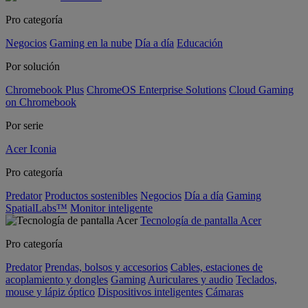
Pro categoría
Negocios
Gaming en la nube
Día a día
Educación
Por solución
Chromebook Plus
ChromeOS Enterprise Solutions
Cloud Gaming
on Chromebook
Por serie
Acer Iconia
Pro categoría
Predator
Productos sostenibles
Negocios
Día a día
Gaming
SpatialLabs™
Monitor inteligente
Tecnología de pantalla Acer
Pro categoría
Predator
Prendas, bolsos y accesorios
Cables, estaciones de
acoplamiento y dongles
Gaming
Auriculares y audio
Teclados,
mouse y lápiz óptico
Dispositivos inteligentes
Cámaras