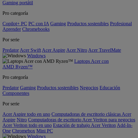
Gaming portátil
Pro categoría
Copilot+ PC
PC con IA
Gaming
Productos sostenibles
Profesional
Aprender
Chromebooks
Por serie
Predator
Acer Swift
Acer Aspire
Acer Nitro
Acer TravelMate
Windows
Laptops Acer con
AMD Ryzen™
Pro categoría
Predator
Gaming
Productos sostenibles
Negocios
Educación
Componentes
Por serie
Acer Aspire todo en uno
Computadoras de escritorio clásicas Acer
Aspire
Nitro
Computadoras de escritorio Acer Veriton para negocios
Acer Veriton todo en uno
Estación de trabajo Acer Veriton
Add-In-
One
Chromebox
Mini PC
Windows