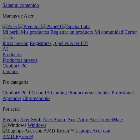
Saltar al contenido
Marcas de Acer
Mi perfil
Mis productos
Registrar un producto
Mi comunidad
Cerrar
sesión
Iniciar sesión
Registrarse
¿Qué es Acer ID?
AI
Productos
Productos nuevos
Copilot+ PC
Laptops
Pro categoría
Copilot+ PC
PC con IA
Gaming
Productos sostenibles
Profesional
Aprender
Chromebooks
Por serie
Predator
Acer Swift
Acer Aspire
Acer Nitro
Acer TravelMate
Windows
Laptops Acer con
AMD Ryzen™