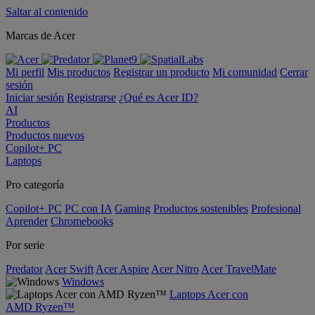
Saltar al contenido
Marcas de Acer
Mi perfil
Mis productos
Registrar un producto
Mi comunidad
Cerrar
sesión
Iniciar sesión
Registrarse
¿Qué es Acer ID?
AI
Productos
Productos nuevos
Copilot+ PC
Laptops
Pro categoría
Copilot+ PC
PC con IA
Gaming
Productos sostenibles
Profesional
Aprender
Chromebooks
Por serie
Predator
Acer Swift
Acer Aspire
Acer Nitro
Acer TravelMate
Windows
Laptops Acer con
AMD Ryzen™