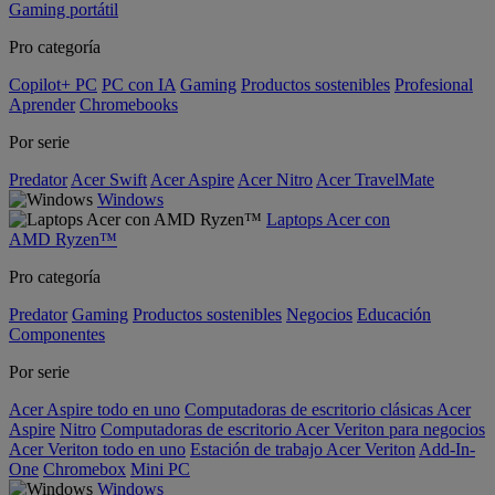
Gaming portátil
Pro categoría
Copilot+ PC
PC con IA
Gaming
Productos sostenibles
Profesional
Aprender
Chromebooks
Por serie
Predator
Acer Swift
Acer Aspire
Acer Nitro
Acer TravelMate
Windows
Laptops Acer con
AMD Ryzen™
Pro categoría
Predator
Gaming
Productos sostenibles
Negocios
Educación
Componentes
Por serie
Acer Aspire todo en uno
Computadoras de escritorio clásicas Acer
Aspire
Nitro
Computadoras de escritorio Acer Veriton para negocios
Acer Veriton todo en uno
Estación de trabajo Acer Veriton
Add-In-
One
Chromebox
Mini PC
Windows