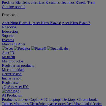
Predator
Bicicletas eléctricas
Escúteres eléctricos
Kinetic Tech
Gaming portátil
Destacado
Acer Nitro Blaze 11
Acer Nitro Blaze 8
Acer Nitro Blaze 7
Negocios
Educación
Soporte
Eventos
Marcas de Acer
Acer ID
Mi perfil
Mis productos
Registrar un producto
Mi comunidad
Cerrar sesión
Iniciar sesión
Registrarse
¿Qué es Acer ID?
AI
Productos
Productos nuevos
Copilot+ PC
Laptops
Desktops
Chromebooks
Tablets
Monitores
Electrónica y accesorios
Red
Movilidad eléctrica