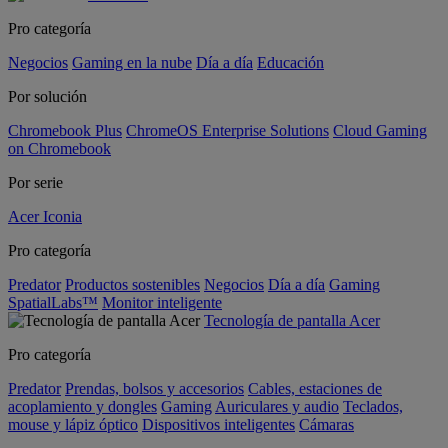
Pro categoría
Negocios
Gaming en la nube
Día a día
Educación
Por solución
Chromebook Plus
ChromeOS Enterprise Solutions
Cloud Gaming
on Chromebook
Por serie
Acer Iconia
Pro categoría
Predator
Productos sostenibles
Negocios
Día a día
Gaming
SpatialLabs™
Monitor inteligente
Tecnología de pantalla Acer
Pro categoría
Predator
Prendas, bolsos y accesorios
Cables, estaciones de
acoplamiento y dongles
Gaming
Auriculares y audio
Teclados,
mouse y lápiz óptico
Dispositivos inteligentes
Cámaras