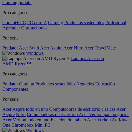
Gaming portátil
Pro categoría
Copilot+ PC
PC con IA
Gaming
Productos sostenibles
Profesional
Aprender
Chromebooks
Por serie
Predator
Acer Swift
Acer Aspire
Acer Nitro
Acer TravelMate
Windows
Laptops Acer con
AMD Ryzen™
Pro categoría
Predator
Gaming
Productos sostenibles
Negocios
Educación
Componentes
Por serie
Acer Aspire todo en uno
Computadoras de escritorio clásicas Acer
Aspire
Nitro
Computadoras de escritorio Acer Veriton para negocios
Acer Veriton todo en uno
Estación de trabajo Acer Veriton
Add-In-
One
Chromebox
Mini PC
Windows