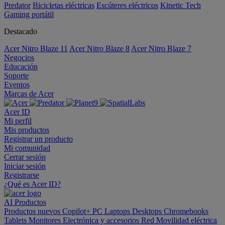
Predator
Bicicletas eléctricas
Escúteres eléctricos
Kinetic Tech
Gaming portátil
Destacado
Acer Nitro Blaze 11
Acer Nitro Blaze 8
Acer Nitro Blaze 7
Negocios
Educación
Soporte
Eventos
Marcas de Acer
Acer ID
Mi perfil
Mis productos
Registrar un producto
Mi comunidad
Cerrar sesión
Iniciar sesión
Registrarse
¿Qué es Acer ID?
AI
Productos
Productos nuevos
Copilot+ PC
Laptops
Desktops
Chromebooks
Tablets
Monitores
Electrónica y accesorios
Red
Movilidad eléctrica