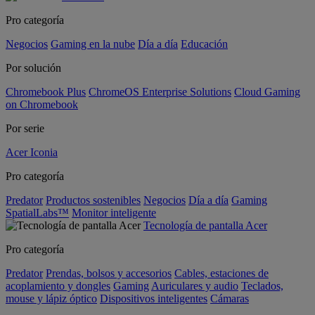
Pro categoría
Negocios
Gaming en la nube
Día a día
Educación
Por solución
Chromebook Plus
ChromeOS Enterprise Solutions
Cloud Gaming
on Chromebook
Por serie
Acer Iconia
Pro categoría
Predator
Productos sostenibles
Negocios
Día a día
Gaming
SpatialLabs™
Monitor inteligente
Tecnología de pantalla Acer
Pro categoría
Predator
Prendas, bolsos y accesorios
Cables, estaciones de
acoplamiento y dongles
Gaming
Auriculares y audio
Teclados,
mouse y lápiz óptico
Dispositivos inteligentes
Cámaras