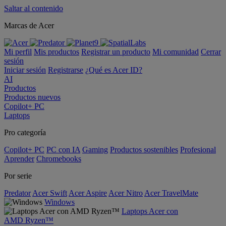
Saltar al contenido
Marcas de Acer
Mi perfil
Mis productos
Registrar un producto
Mi comunidad
Cerrar
sesión
Iniciar sesión
Registrarse
¿Qué es Acer ID?
AI
Productos
Productos nuevos
Copilot+ PC
Laptops
Pro categoría
Copilot+ PC
PC con IA
Gaming
Productos sostenibles
Profesional
Aprender
Chromebooks
Por serie
Predator
Acer Swift
Acer Aspire
Acer Nitro
Acer TravelMate
Windows
Laptops Acer con
AMD Ryzen™