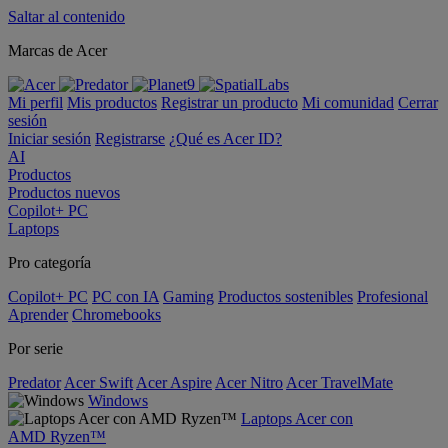
Saltar al contenido
Marcas de Acer
Mi perfil
Mis productos
Registrar un producto
Mi comunidad
Cerrar
sesión
Iniciar sesión
Registrarse
¿Qué es Acer ID?
AI
Productos
Productos nuevos
Copilot+ PC
Laptops
Pro categoría
Copilot+ PC
PC con IA
Gaming
Productos sostenibles
Profesional
Aprender
Chromebooks
Por serie
Predator
Acer Swift
Acer Aspire
Acer Nitro
Acer TravelMate
Windows
Laptops Acer con
AMD Ryzen™