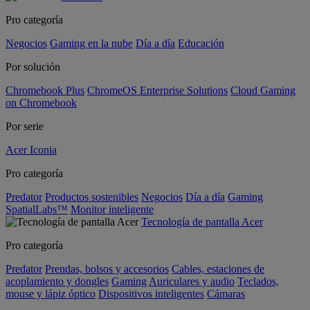
Pro categoría
Negocios
Gaming en la nube
Día a día
Educación
Por solución
Chromebook Plus
ChromeOS Enterprise Solutions
Cloud Gaming
on Chromebook
Por serie
Acer Iconia
Pro categoría
Predator
Productos sostenibles
Negocios
Día a día
Gaming
SpatialLabs™
Monitor inteligente
Tecnología de pantalla Acer
Pro categoría
Predator
Prendas, bolsos y accesorios
Cables, estaciones de
acoplamiento y dongles
Gaming
Auriculares y audio
Teclados,
mouse y lápiz óptico
Dispositivos inteligentes
Cámaras