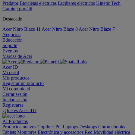
Predator
Bicicletas eléctricas
Escúteres eléctricos
Kinetic Tech
Gaming portátil
Destacado
Acer Nitro Blaze 11
Acer Nitro Blaze 8
Acer Nitro Blaze 7
Negocios
Educación
Soporte
Eventos
Marcas de Acer
Acer ID
Mi perfil
Mis productos
Registrar un producto
Mi comunidad
Cerrar sesión
Iniciar sesión
Registrarse
¿Qué es Acer ID?
AI
Productos
Productos nuevos
Copilot+ PC
Laptops
Desktops
Chromebooks
Tablets
Monitores
Electrónica y accesorios
Red
Movilidad eléctrica