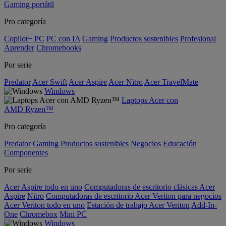
Gaming portátil
Pro categoría
Copilot+ PC
PC con IA
Gaming
Productos sostenibles
Profesional
Aprender
Chromebooks
Por serie
Predator
Acer Swift
Acer Aspire
Acer Nitro
Acer TravelMate
Windows
Laptops Acer con
AMD Ryzen™
Pro categoría
Predator
Gaming
Productos sostenibles
Negocios
Educación
Componentes
Por serie
Acer Aspire todo en uno
Computadoras de escritorio clásicas Acer
Aspire
Nitro
Computadoras de escritorio Acer Veriton para negocios
Acer Veriton todo en uno
Estación de trabajo Acer Veriton
Add-In-
One
Chromebox
Mini PC
Windows