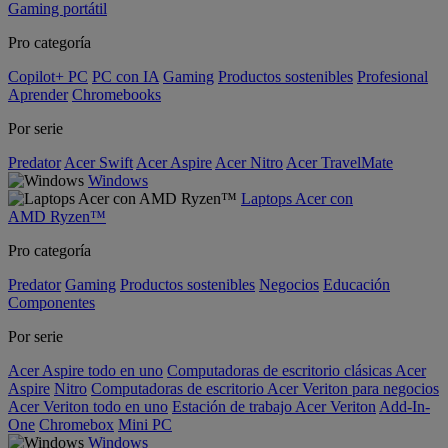
Gaming portátil
Pro categoría
Copilot+ PC
PC con IA
Gaming
Productos sostenibles
Profesional
Aprender
Chromebooks
Por serie
Predator
Acer Swift
Acer Aspire
Acer Nitro
Acer TravelMate
Windows
Laptops Acer con
AMD Ryzen™
Pro categoría
Predator
Gaming
Productos sostenibles
Negocios
Educación
Componentes
Por serie
Acer Aspire todo en uno
Computadoras de escritorio clásicas Acer
Aspire
Nitro
Computadoras de escritorio Acer Veriton para negocios
Acer Veriton todo en uno
Estación de trabajo Acer Veriton
Add-In-
One
Chromebox
Mini PC
Windows