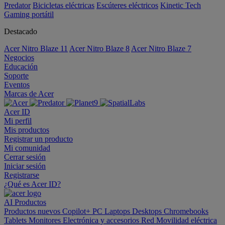
Predator
Bicicletas eléctricas
Escúteres eléctricos
Kinetic Tech
Gaming portátil
Destacado
Acer Nitro Blaze 11
Acer Nitro Blaze 8
Acer Nitro Blaze 7
Negocios
Educación
Soporte
Eventos
Marcas de Acer
Acer ID
Mi perfil
Mis productos
Registrar un producto
Mi comunidad
Cerrar sesión
Iniciar sesión
Registrarse
¿Qué es Acer ID?
AI
Productos
Productos nuevos
Copilot+ PC
Laptops
Desktops
Chromebooks
Tablets
Monitores
Electrónica y accesorios
Red
Movilidad eléctrica