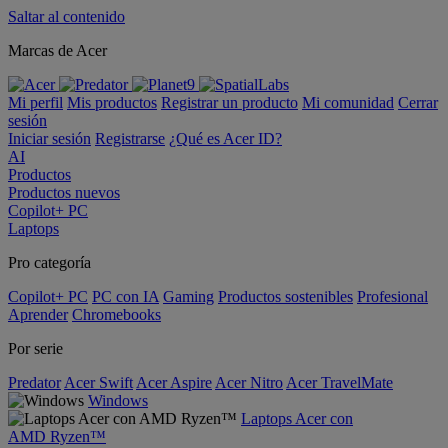
Saltar al contenido
Marcas de Acer
Mi perfil
Mis productos
Registrar un producto
Mi comunidad
Cerrar
sesión
Iniciar sesión
Registrarse
¿Qué es Acer ID?
AI
Productos
Productos nuevos
Copilot+ PC
Laptops
Pro categoría
Copilot+ PC
PC con IA
Gaming
Productos sostenibles
Profesional
Aprender
Chromebooks
Por serie
Predator
Acer Swift
Acer Aspire
Acer Nitro
Acer TravelMate
Windows
Laptops Acer con
AMD Ryzen™