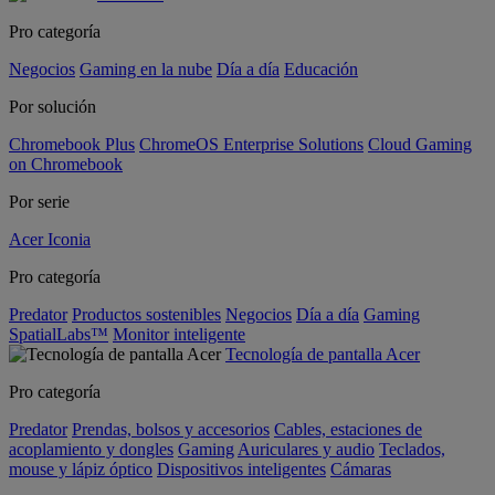
Pro categoría
Negocios
Gaming en la nube
Día a día
Educación
Por solución
Chromebook Plus
ChromeOS Enterprise Solutions
Cloud Gaming
on Chromebook
Por serie
Acer Iconia
Pro categoría
Predator
Productos sostenibles
Negocios
Día a día
Gaming
SpatialLabs™
Monitor inteligente
Tecnología de pantalla Acer
Pro categoría
Predator
Prendas, bolsos y accesorios
Cables, estaciones de
acoplamiento y dongles
Gaming
Auriculares y audio
Teclados,
mouse y lápiz óptico
Dispositivos inteligentes
Cámaras