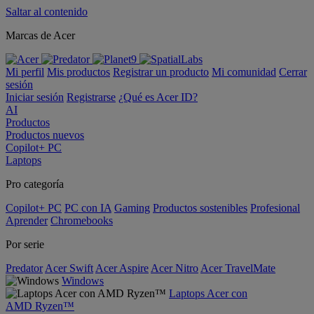
Saltar al contenido
Marcas de Acer
Mi perfil
Mis productos
Registrar un producto
Mi comunidad
Cerrar
sesión
Iniciar sesión
Registrarse
¿Qué es Acer ID?
AI
Productos
Productos nuevos
Copilot+ PC
Laptops
Pro categoría
Copilot+ PC
PC con IA
Gaming
Productos sostenibles
Profesional
Aprender
Chromebooks
Por serie
Predator
Acer Swift
Acer Aspire
Acer Nitro
Acer TravelMate
Windows
Laptops Acer con
AMD Ryzen™