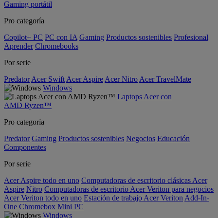
Gaming portátil
Pro categoría
Copilot+ PC
PC con IA
Gaming
Productos sostenibles
Profesional
Aprender
Chromebooks
Por serie
Predator
Acer Swift
Acer Aspire
Acer Nitro
Acer TravelMate
Windows
Laptops Acer con
AMD Ryzen™
Pro categoría
Predator
Gaming
Productos sostenibles
Negocios
Educación
Componentes
Por serie
Acer Aspire todo en uno
Computadoras de escritorio clásicas Acer
Aspire
Nitro
Computadoras de escritorio Acer Veriton para negocios
Acer Veriton todo en uno
Estación de trabajo Acer Veriton
Add-In-
One
Chromebox
Mini PC
Windows