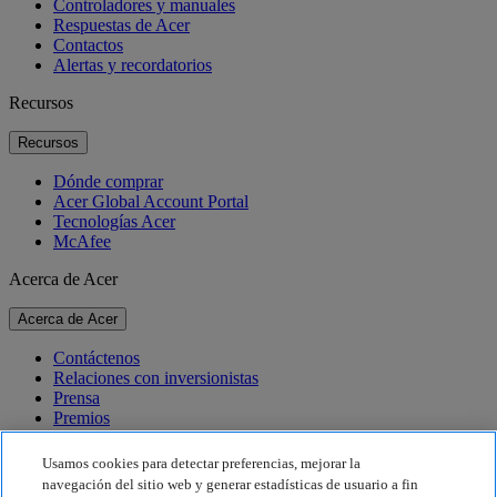
Controladores y manuales
Respuestas de Acer
Contactos
Alertas y recordatorios
Recursos
Recursos
Dónde comprar
Acer Global Account Portal
Tecnologías Acer
McAfee
Acerca de Acer
Acerca de Acer
Contáctenos
Relaciones con inversionistas
Prensa
Premios
Eventos
Usamos cookies para detectar preferencias, mejorar la
Sostenibilidad
navegación del sitio web y generar estadísticas de usuario a fin