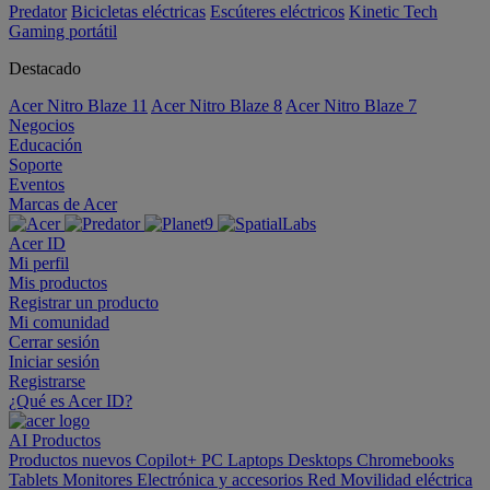
Predator
Bicicletas eléctricas
Escúteres eléctricos
Kinetic Tech
Gaming portátil
Destacado
Acer Nitro Blaze 11
Acer Nitro Blaze 8
Acer Nitro Blaze 7
Negocios
Educación
Soporte
Eventos
Marcas de Acer
Acer ID
Mi perfil
Mis productos
Registrar un producto
Mi comunidad
Cerrar sesión
Iniciar sesión
Registrarse
¿Qué es Acer ID?
AI
Productos
Productos nuevos
Copilot+ PC
Laptops
Desktops
Chromebooks
Tablets
Monitores
Electrónica y accesorios
Red
Movilidad eléctrica