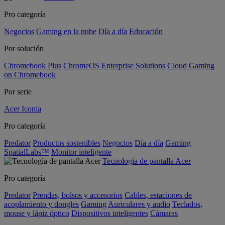
Pro categoría
Negocios
Gaming en la nube
Día a día
Educación
Por solución
Chromebook Plus
ChromeOS Enterprise Solutions
Cloud Gaming
on Chromebook
Por serie
Acer Iconia
Pro categoría
Predator
Productos sostenibles
Negocios
Día a día
Gaming
SpatialLabs™
Monitor inteligente
Tecnología de pantalla Acer
Pro categoría
Predator
Prendas, bolsos y accesorios
Cables, estaciones de
acoplamiento y dongles
Gaming
Auriculares y audio
Teclados,
mouse y lápiz óptico
Dispositivos inteligentes
Cámaras