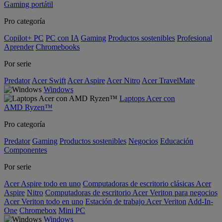
Gaming portátil
Pro categoría
Copilot+ PC
PC con IA
Gaming
Productos sostenibles
Profesional
Aprender
Chromebooks
Por serie
Predator
Acer Swift
Acer Aspire
Acer Nitro
Acer TravelMate
Windows
Laptops Acer con
AMD Ryzen™
Pro categoría
Predator
Gaming
Productos sostenibles
Negocios
Educación
Componentes
Por serie
Acer Aspire todo en uno
Computadoras de escritorio clásicas Acer
Aspire
Nitro
Computadoras de escritorio Acer Veriton para negocios
Acer Veriton todo en uno
Estación de trabajo Acer Veriton
Add-In-
One
Chromebox
Mini PC
Windows