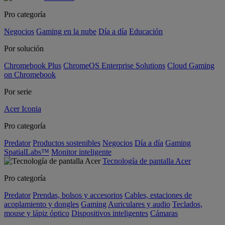
Pro categoría
Negocios
Gaming en la nube
Día a día
Educación
Por solución
Chromebook Plus
ChromeOS Enterprise Solutions
Cloud Gaming
on Chromebook
Por serie
Acer Iconia
Pro categoría
Predator
Productos sostenibles
Negocios
Día a día
Gaming
SpatialLabs™
Monitor inteligente
Tecnología de pantalla Acer
Pro categoría
Predator
Prendas, bolsos y accesorios
Cables, estaciones de
acoplamiento y dongles
Gaming
Auriculares y audio
Teclados,
mouse y lápiz óptico
Dispositivos inteligentes
Cámaras