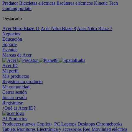
Predator
Bicicletas eléctricas
Escúteres eléctricos
Kinetic Tech
Gaming portátil
Destacado
Acer Nitro Blaze 11
Acer Nitro Blaze 8
Acer Nitro Blaze 7
Negocios
Educación
Soporte
Eventos
Marcas de Acer
Acer ID
Mi perfil
Mis productos
Registrar un producto
Mi comunidad
Cerrar sesión
Iniciar sesión
Registrarse
¿Qué es Acer ID?
AI
Productos
Productos nuevos
Copilot+ PC
Laptops
Desktops
Chromebooks
Tablets
Monitores
Electrónica y accesorios
Red
Movilidad eléctrica