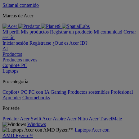
Saltar al contenido
Marcas de Acer
Mi perfil
Mis productos
Registrar un producto
Mi comunidad
Cerrar
sesión
Iniciar sesión
Registrarse
¿Qué es Acer ID?
AI
Productos
Productos nuevos
Copilot+ PC
Laptops
Pro categoría
Copilot+ PC
PC con IA
Gaming
Productos sostenibles
Profesional
Aprender
Chromebooks
Por serie
Predator
Acer Swift
Acer Aspire
Acer Nitro
Acer TravelMate
Windows
Laptops Acer con
AMD Ryzen™