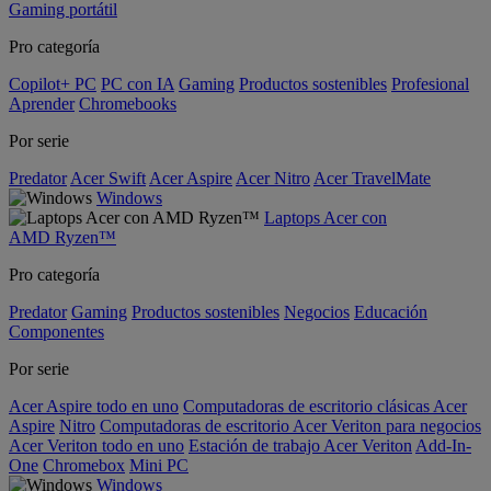
Gaming portátil
Pro categoría
Copilot+ PC
PC con IA
Gaming
Productos sostenibles
Profesional
Aprender
Chromebooks
Por serie
Predator
Acer Swift
Acer Aspire
Acer Nitro
Acer TravelMate
Windows
Laptops Acer con
AMD Ryzen™
Pro categoría
Predator
Gaming
Productos sostenibles
Negocios
Educación
Componentes
Por serie
Acer Aspire todo en uno
Computadoras de escritorio clásicas Acer
Aspire
Nitro
Computadoras de escritorio Acer Veriton para negocios
Acer Veriton todo en uno
Estación de trabajo Acer Veriton
Add-In-
One
Chromebox
Mini PC
Windows