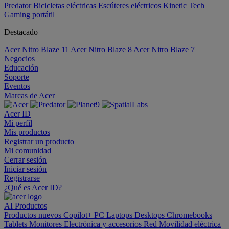
Predator
Bicicletas eléctricas
Escúteres eléctricos
Kinetic Tech
Gaming portátil
Destacado
Acer Nitro Blaze 11
Acer Nitro Blaze 8
Acer Nitro Blaze 7
Negocios
Educación
Soporte
Eventos
Marcas de Acer
Acer ID
Mi perfil
Mis productos
Registrar un producto
Mi comunidad
Cerrar sesión
Iniciar sesión
Registrarse
¿Qué es Acer ID?
AI
Productos
Productos nuevos
Copilot+ PC
Laptops
Desktops
Chromebooks
Tablets
Monitores
Electrónica y accesorios
Red
Movilidad eléctrica