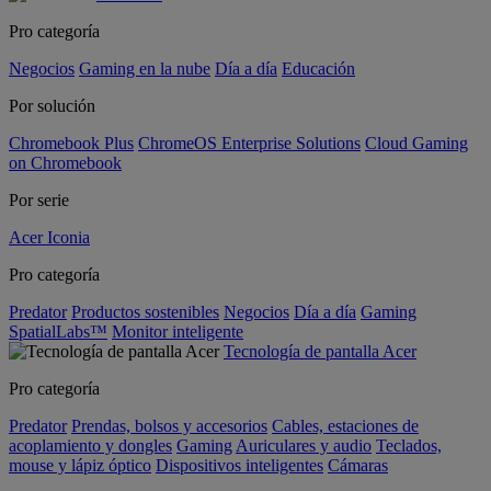
Pro categoría
Negocios
Gaming en la nube
Día a día
Educación
Por solución
Chromebook Plus
ChromeOS Enterprise Solutions
Cloud Gaming
on Chromebook
Por serie
Acer Iconia
Pro categoría
Predator
Productos sostenibles
Negocios
Día a día
Gaming
SpatialLabs™
Monitor inteligente
Tecnología de pantalla Acer
Pro categoría
Predator
Prendas, bolsos y accesorios
Cables, estaciones de
acoplamiento y dongles
Gaming
Auriculares y audio
Teclados,
mouse y lápiz óptico
Dispositivos inteligentes
Cámaras