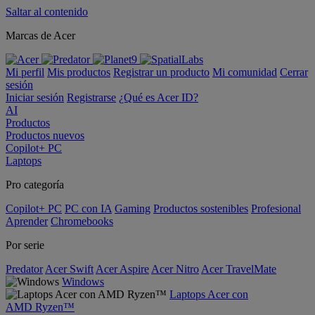
Saltar al contenido
Marcas de Acer
Mi perfil
Mis productos
Registrar un producto
Mi comunidad
Cerrar
sesión
Iniciar sesión
Registrarse
¿Qué es Acer ID?
AI
Productos
Productos nuevos
Copilot+ PC
Laptops
Pro categoría
Copilot+ PC
PC con IA
Gaming
Productos sostenibles
Profesional
Aprender
Chromebooks
Por serie
Predator
Acer Swift
Acer Aspire
Acer Nitro
Acer TravelMate
Windows
Laptops Acer con
AMD Ryzen™