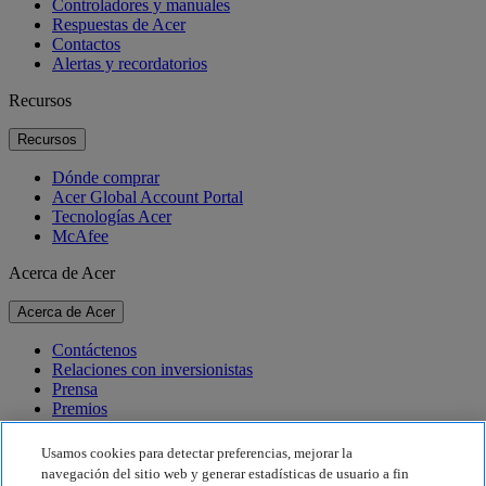
Controladores y manuales
Respuestas de Acer
Contactos
Alertas y recordatorios
Recursos
Recursos
Dónde comprar
Acer Global Account Portal
Tecnologías Acer
McAfee
Acerca de Acer
Acerca de Acer
Contáctenos
Relaciones con inversionistas
Prensa
Premios
Eventos
Usamos cookies para detectar preferencias, mejorar la
Sostenibilidad
navegación del sitio web y generar estadísticas de usuario a fin