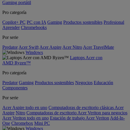
Gaming portátil
Pro categoría
Copilot+ PC
PC con IA
Gaming
Productos sostenibles
Profesional
Aprender
Chromebooks
Por serie
Predator
Acer Swift
Acer Aspire
Acer Nitro
Acer TravelMate
Windows
Laptops Acer con
AMD Ryzen™
Pro categoría
Predator
Gaming
Productos sostenibles
Negocios
Educación
Componentes
Por serie
Acer Aspire todo en uno
Computadoras de escritorio clásicas Acer
Aspire
Nitro
Computadoras de escritorio Acer Veriton para negocios
Acer Veriton todo en uno
Estación de trabajo Acer Veriton
Add-In-
One
Chromebox
Mini PC
Windows