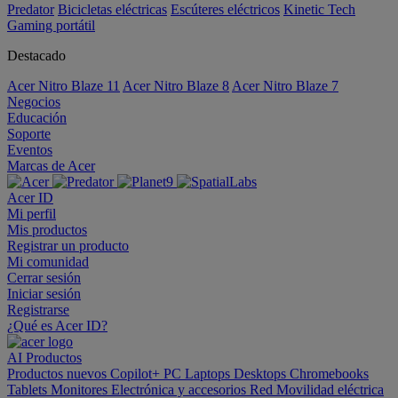
Predator
Bicicletas eléctricas
Escúteres eléctricos
Kinetic Tech
Gaming portátil
Destacado
Acer Nitro Blaze 11
Acer Nitro Blaze 8
Acer Nitro Blaze 7
Negocios
Educación
Soporte
Eventos
Marcas de Acer
Acer ID
Mi perfil
Mis productos
Registrar un producto
Mi comunidad
Cerrar sesión
Iniciar sesión
Registrarse
¿Qué es Acer ID?
AI
Productos
Productos nuevos
Copilot+ PC
Laptops
Desktops
Chromebooks
Tablets
Monitores
Electrónica y accesorios
Red
Movilidad eléctrica