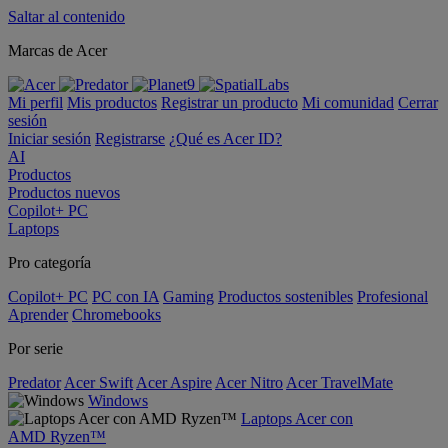
Saltar al contenido
Marcas de Acer
Mi perfil
Mis productos
Registrar un producto
Mi comunidad
Cerrar
sesión
Iniciar sesión
Registrarse
¿Qué es Acer ID?
AI
Productos
Productos nuevos
Copilot+ PC
Laptops
Pro categoría
Copilot+ PC
PC con IA
Gaming
Productos sostenibles
Profesional
Aprender
Chromebooks
Por serie
Predator
Acer Swift
Acer Aspire
Acer Nitro
Acer TravelMate
Windows
Laptops Acer con
AMD Ryzen™