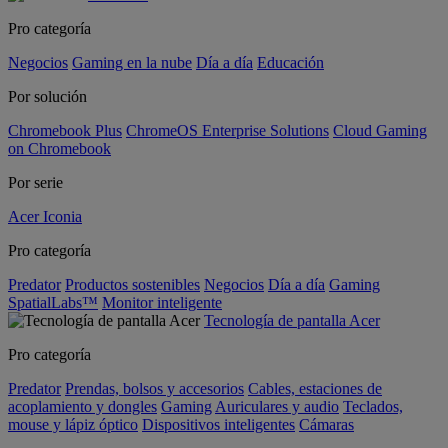
Pro categoría
Negocios
Gaming en la nube
Día a día
Educación
Por solución
Chromebook Plus
ChromeOS Enterprise Solutions
Cloud Gaming
on Chromebook
Por serie
Acer Iconia
Pro categoría
Predator
Productos sostenibles
Negocios
Día a día
Gaming
SpatialLabs™
Monitor inteligente
Tecnología de pantalla Acer
Pro categoría
Predator
Prendas, bolsos y accesorios
Cables, estaciones de
acoplamiento y dongles
Gaming
Auriculares y audio
Teclados,
mouse y lápiz óptico
Dispositivos inteligentes
Cámaras