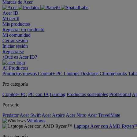
Marcas de Acer
Acer ID
Mi perfil
Mis productos
Registrar un producto
Mi comunidad
Cerrar sesión
Iniciar sesión
Registrarse
¿Qué es Acer ID?
AI
Productos
Productos nuevos
Copilot+ PC
Laptops
Desktops
Chromebooks
Tabl
Pro categoría
Copilot+ PC
PC con IA
Gaming
Productos sostenibles
Profesional
Ap
Por serie
Predator
Acer Swift
Acer Aspire
Acer Nitro
Acer TravelMate
Windows
Laptops Acer con AMD Ryzen
Pro categoría