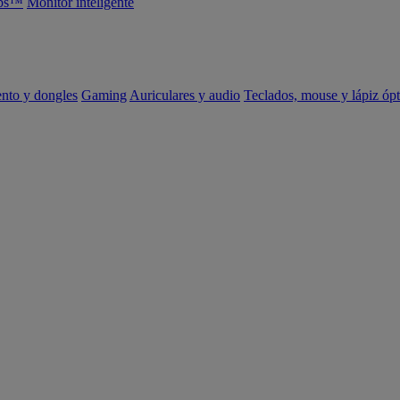
abs™
Monitor inteligente
ento y dongles
Gaming
Auriculares y audio
Teclados, mouse y lápiz ópt