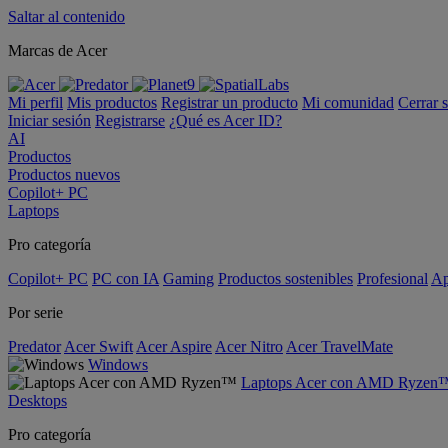
Saltar al contenido
Marcas de Acer
Mi perfil
Mis productos
Registrar un producto
Mi comunidad
Cerrar 
Iniciar sesión
Registrarse
¿Qué es Acer ID?
AI
Productos
Productos nuevos
Copilot+ PC
Laptops
Pro categoría
Copilot+ PC
PC con IA
Gaming
Productos sostenibles
Profesional
Ap
Por serie
Predator
Acer Swift
Acer Aspire
Acer Nitro
Acer TravelMate
Windows
Laptops Acer con AMD Ryzen
Desktops
Pro categoría