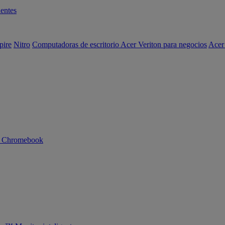
entes
pire
Nitro
Computadoras de escritorio Acer Veriton para negocios
Acer
n Chromebook