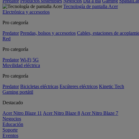
Predator
Productos sostenibles
Negocios
Día a día
Gaming
SpatialL
Tecnología de pantalla Acer
Electrónica y accesorios
Pro categoría
Predator
Prendas, bolsos y accesorios
Cables, estaciones de acoplami
Red
Pro categoría
Predator
Wi-Fi
5G
Movilidad eléctrica
Pro categoría
Predator
Bicicletas eléctricas
Escúteres eléctricos
Kinetic Tech
Gaming portátil
Destacado
Acer Nitro Blaze 11
Acer Nitro Blaze 8
Acer Nitro Blaze 7
Negocios
Educación
Soporte
Eventos