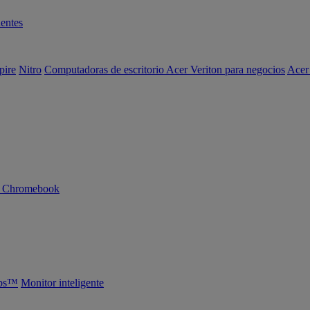
entes
pire
Nitro
Computadoras de escritorio Acer Veriton para negocios
Acer
n Chromebook
abs™
Monitor inteligente