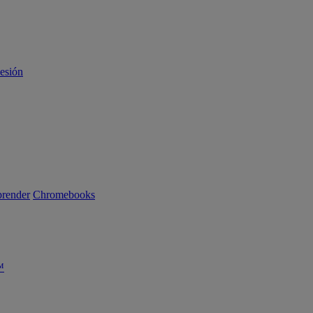
sesión
render
Chromebooks
™