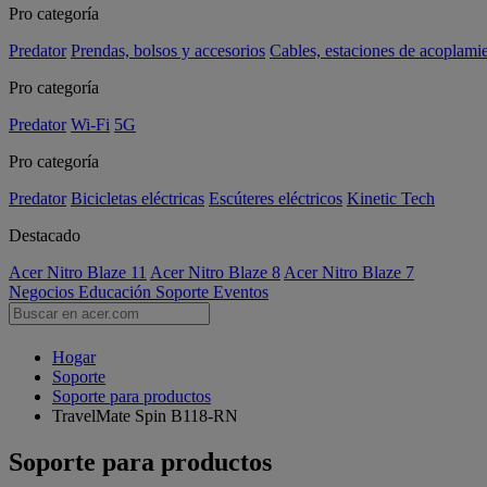
Pro categoría
Predator
Prendas, bolsos y accesorios
Cables, estaciones de acoplami
Pro categoría
Predator
Wi-Fi
5G
Pro categoría
Predator
Bicicletas eléctricas
Escúteres eléctricos
Kinetic Tech
Destacado
Acer Nitro Blaze 11
Acer Nitro Blaze 8
Acer Nitro Blaze 7
Negocios
Educación
Soporte
Eventos
Hogar
Soporte
Soporte para productos
TravelMate Spin B118-RN
Soporte para productos