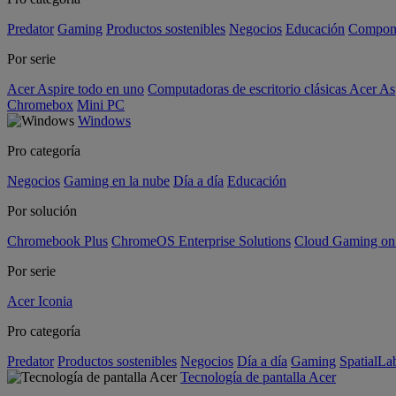
Predator
Gaming
Productos sostenibles
Negocios
Educación
Compon
Por serie
Acer Aspire todo en uno
Computadoras de escritorio clásicas Acer As
Chromebox
Mini PC
Windows
Pro categoría
Negocios
Gaming en la nube
Día a día
Educación
Por solución
Chromebook Plus
ChromeOS Enterprise Solutions
Cloud Gaming o
Por serie
Acer Iconia
Pro categoría
Predator
Productos sostenibles
Negocios
Día a día
Gaming
SpatialL
Tecnología de pantalla Acer