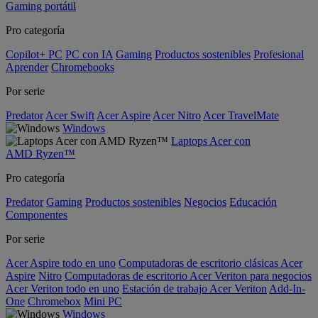
Gaming portátil
Pro categoría
Copilot+ PC
PC con IA
Gaming
Productos sostenibles
Profesional
Aprender
Chromebooks
Por serie
Predator
Acer Swift
Acer Aspire
Acer Nitro
Acer TravelMate
Windows
Laptops Acer con
AMD Ryzen™
Pro categoría
Predator
Gaming
Productos sostenibles
Negocios
Educación
Componentes
Por serie
Acer Aspire todo en uno
Computadoras de escritorio clásicas Acer
Aspire
Nitro
Computadoras de escritorio Acer Veriton para negocios
Acer Veriton todo en uno
Estación de trabajo Acer Veriton
Add-In-
One
Chromebox
Mini PC
Windows