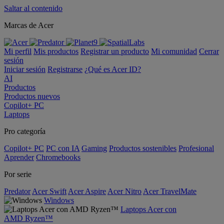
Saltar al contenido
Marcas de Acer
Mi perfil
Mis productos
Registrar un producto
Mi comunidad
Cerrar
sesión
Iniciar sesión
Registrarse
¿Qué es Acer ID?
AI
Productos
Productos nuevos
Copilot+ PC
Laptops
Pro categoría
Copilot+ PC
PC con IA
Gaming
Productos sostenibles
Profesional
Aprender
Chromebooks
Por serie
Predator
Acer Swift
Acer Aspire
Acer Nitro
Acer TravelMate
Windows
Laptops Acer con
AMD Ryzen™