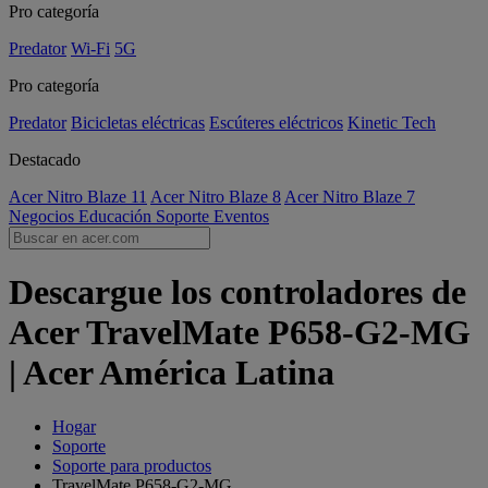
Pro categoría
Predator
Wi-Fi
5G
Pro categoría
Predator
Bicicletas eléctricas
Escúteres eléctricos
Kinetic Tech
Destacado
Acer Nitro Blaze 11
Acer Nitro Blaze 8
Acer Nitro Blaze 7
Negocios
Educación
Soporte
Eventos
Descargue los controladores de
Acer TravelMate P658-G2-MG
| Acer América Latina
Hogar
Soporte
Soporte para productos
TravelMate P658-G2-MG