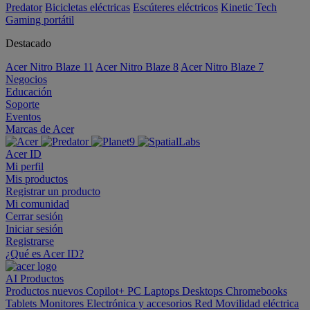
Predator
Bicicletas eléctricas
Escúteres eléctricos
Kinetic Tech
Gaming portátil
Destacado
Acer Nitro Blaze 11
Acer Nitro Blaze 8
Acer Nitro Blaze 7
Negocios
Educación
Soporte
Eventos
Marcas de Acer
Acer ID
Mi perfil
Mis productos
Registrar un producto
Mi comunidad
Cerrar sesión
Iniciar sesión
Registrarse
¿Qué es Acer ID?
AI
Productos
Productos nuevos
Copilot+ PC
Laptops
Desktops
Chromebooks
Tablets
Monitores
Electrónica y accesorios
Red
Movilidad eléctrica