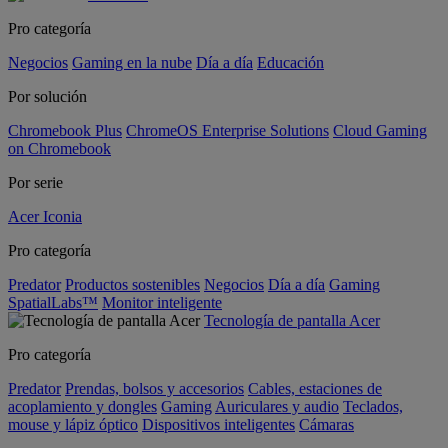
Pro categoría
Negocios
Gaming en la nube
Día a día
Educación
Por solución
Chromebook Plus
ChromeOS Enterprise Solutions
Cloud Gaming
on Chromebook
Por serie
Acer Iconia
Pro categoría
Predator
Productos sostenibles
Negocios
Día a día
Gaming
SpatialLabs™
Monitor inteligente
Tecnología de pantalla Acer
Pro categoría
Predator
Prendas, bolsos y accesorios
Cables, estaciones de
acoplamiento y dongles
Gaming
Auriculares y audio
Teclados,
mouse y lápiz óptico
Dispositivos inteligentes
Cámaras