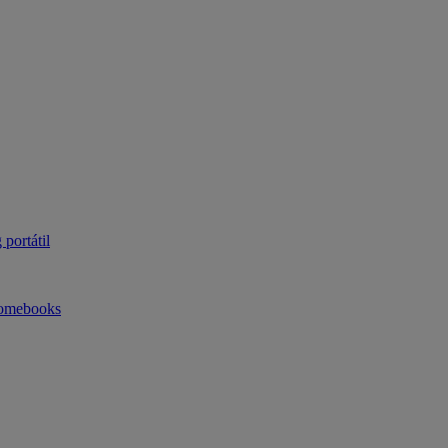
portátil
omebooks