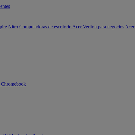
entes
pire
Nitro
Computadoras de escritorio Acer Veriton para negocios
Acer
n Chromebook