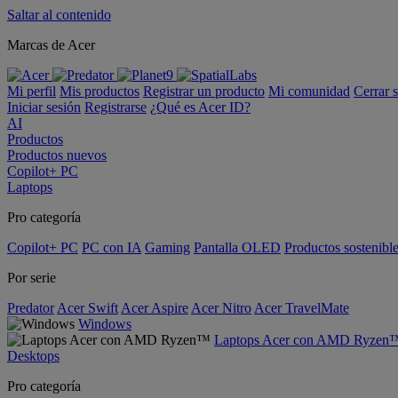
Saltar al contenido
Marcas de Acer
Mi perfil
Mis productos
Registrar un producto
Mi comunidad
Cerrar 
Iniciar sesión
Registrarse
¿Qué es Acer ID?
AI
Productos
Productos nuevos
Copilot+ PC
Laptops
Pro categoría
Copilot+ PC
PC con IA
Gaming
Pantalla OLED
Productos sostenibl
Por serie
Predator
Acer Swift
Acer Aspire
Acer Nitro
Acer TravelMate
Windows
Laptops Acer con AMD Ryzen
Desktops
Pro categoría