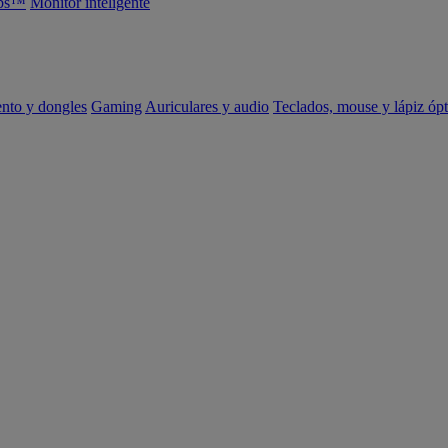
abs™
Monitor inteligente
ento y dongles
Gaming
Auriculares y audio
Teclados, mouse y lápiz ópt