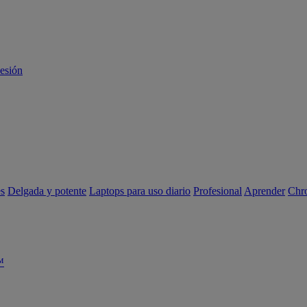
sesión
es
Delgada y potente
Laptops para uso diario
Profesional
Aprender
Chr
™