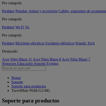
Pro categoría
Predator
Prendas, bolsos y accesorios
Cables, estaciones de acoplami
Pro categoría
Predator
Wi-Fi
5G
Pro categoría
Predator
Bicicletas eléctricas
Escúteres eléctricos
Kinetic Tech
Destacado
Acer Nitro Blaze 11
Acer Nitro Blaze 8
Acer Nitro Blaze 7
Negocios
Educación
Soporte
Eventos
Hogar
Soporte
Soporte para productos
TravelMate P648-G2-MG
Soporte para productos