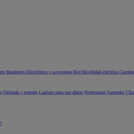
ets
Monitores
Electrónica y accesorios
Red
Movilidad eléctrica
Gaming 
es
Delgada y potente
Laptops para uso diario
Profesional
Aprender
Chr
™