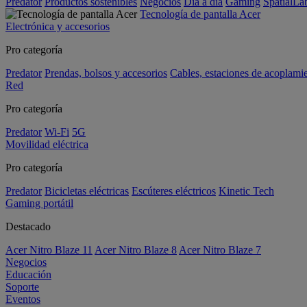
Predator
Productos sostenibles
Negocios
Día a día
Gaming
SpatialL
Tecnología de pantalla Acer
Electrónica y accesorios
Pro categoría
Predator
Prendas, bolsos y accesorios
Cables, estaciones de acoplami
Red
Pro categoría
Predator
Wi-Fi
5G
Movilidad eléctrica
Pro categoría
Predator
Bicicletas eléctricas
Escúteres eléctricos
Kinetic Tech
Gaming portátil
Destacado
Acer Nitro Blaze 11
Acer Nitro Blaze 8
Acer Nitro Blaze 7
Negocios
Educación
Soporte
Eventos