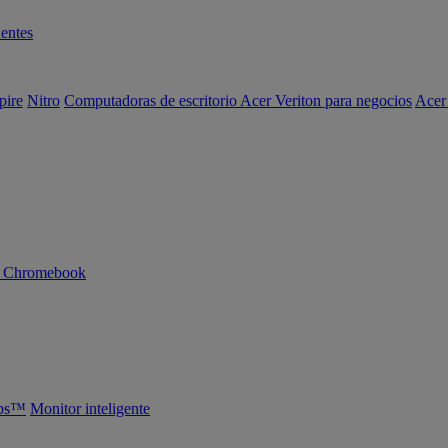
entes
pire
Nitro
Computadoras de escritorio Acer Veriton para negocios
Acer
n Chromebook
abs™
Monitor inteligente