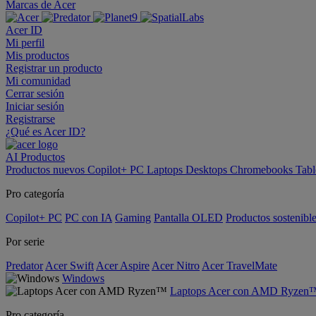
Marcas de Acer
Acer ID
Mi perfil
Mis productos
Registrar un producto
Mi comunidad
Cerrar sesión
Iniciar sesión
Registrarse
¿Qué es Acer ID?
AI
Productos
Productos nuevos
Copilot+ PC
Laptops
Desktops
Chromebooks
Tabl
Pro categoría
Copilot+ PC
PC con IA
Gaming
Pantalla OLED
Productos sostenibl
Por serie
Predator
Acer Swift
Acer Aspire
Acer Nitro
Acer TravelMate
Windows
Laptops Acer con AMD Ryzen
Pro categoría