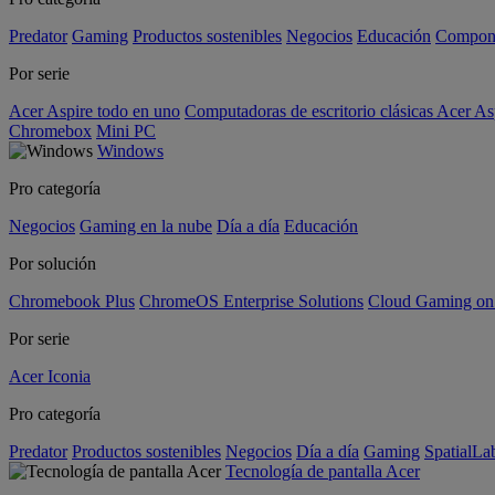
Predator
Gaming
Productos sostenibles
Negocios
Educación
Compon
Por serie
Acer Aspire todo en uno
Computadoras de escritorio clásicas Acer As
Chromebox
Mini PC
Windows
Pro categoría
Negocios
Gaming en la nube
Día a día
Educación
Por solución
Chromebook Plus
ChromeOS Enterprise Solutions
Cloud Gaming o
Por serie
Acer Iconia
Pro categoría
Predator
Productos sostenibles
Negocios
Día a día
Gaming
SpatialL
Tecnología de pantalla Acer