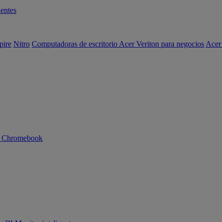
entes
pire
Nitro
Computadoras de escritorio Acer Veriton para negocios
Acer
n Chromebook