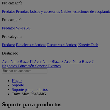
Pro categoría
Predator
Prendas, bolsos y accesorios
Cables, estaciones de acoplami
Pro categoría
Predator
Wi-Fi
5G
Pro categoría
Predator
Bicicletas eléctricas
Escúteres eléctricos
Kinetic Tech
Destacado
Acer Nitro Blaze 11
Acer Nitro Blaze 8
Acer Nitro Blaze 7
Negocios
Educación
Soporte
Eventos
Hogar
Soporte
Soporte para productos
TravelMate P645-MG
Soporte para productos