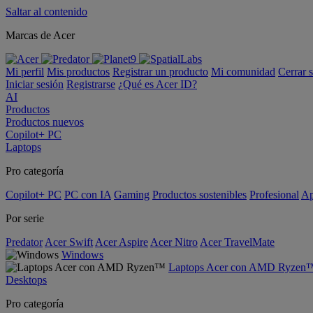
Saltar al contenido
Marcas de Acer
Mi perfil
Mis productos
Registrar un producto
Mi comunidad
Cerrar 
Iniciar sesión
Registrarse
¿Qué es Acer ID?
AI
Productos
Productos nuevos
Copilot+ PC
Laptops
Pro categoría
Copilot+ PC
PC con IA
Gaming
Productos sostenibles
Profesional
Ap
Por serie
Predator
Acer Swift
Acer Aspire
Acer Nitro
Acer TravelMate
Windows
Laptops Acer con AMD Ryzen
Desktops
Pro categoría