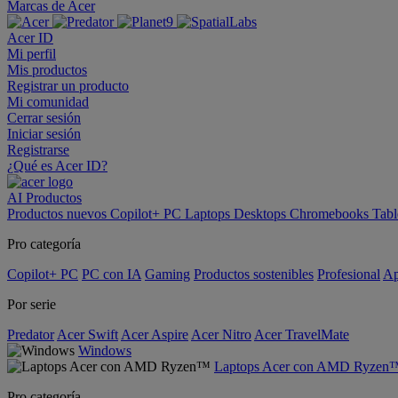
Marcas de Acer
Acer ID
Mi perfil
Mis productos
Registrar un producto
Mi comunidad
Cerrar sesión
Iniciar sesión
Registrarse
¿Qué es Acer ID?
AI
Productos
Productos nuevos
Copilot+ PC
Laptops
Desktops
Chromebooks
Tabl
Pro categoría
Copilot+ PC
PC con IA
Gaming
Productos sostenibles
Profesional
Ap
Por serie
Predator
Acer Swift
Acer Aspire
Acer Nitro
Acer TravelMate
Windows
Laptops Acer con AMD Ryzen
Pro categoría