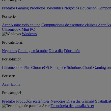
Predator
Gaming
Productos sostenibles
Negocios
Educación
Compon
Por serie
Acer Aspire todo en uno
Computadoras de escritorio clásicas Acer As
Chromebox
Mini PC
Windows
Pro categoría
Negocios
Gaming en la nube
Día a día
Educación
Por solución
Chromebook Plus
ChromeOS Enterprise Solutions
Cloud Gaming o
Por serie
Acer Iconia
Pro categoría
Predator
Productos sostenibles
Negocios
Día a día
Gaming
SpatialL
Tecnología de pantalla Acer