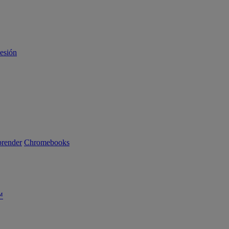
sesión
render
Chromebooks
™