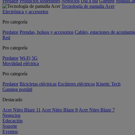
Predator
Productos sostenibles
Negocios
Día a día
Gaming
SpatialL
Tecnología de pantalla Acer
Electrónica y accesorios
Pro categoría
Predator
Prendas, bolsos y accesorios
Cables, estaciones de acoplami
Red
Pro categoría
Predator
Wi-Fi
5G
Movilidad eléctrica
Pro categoría
Predator
Bicicletas eléctricas
Escúteres eléctricos
Kinetic Tech
Gaming portátil
Destacado
Acer Nitro Blaze 11
Acer Nitro Blaze 8
Acer Nitro Blaze 7
Negocios
Educación
Soporte
Eventos