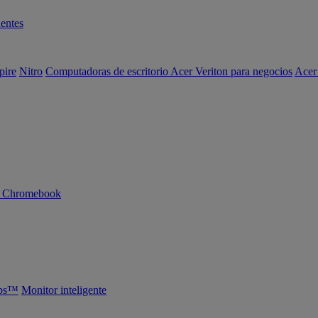
entes
pire
Nitro
Computadoras de escritorio Acer Veriton para negocios
Acer
n Chromebook
abs™
Monitor inteligente