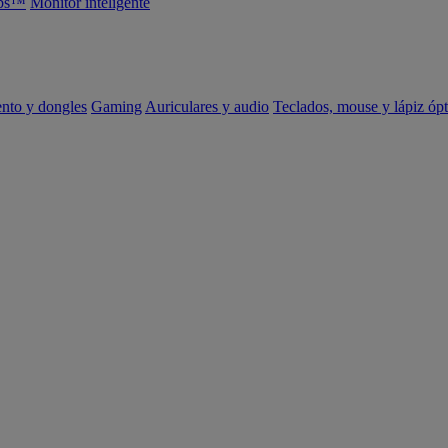
abs™
Monitor inteligente
ento y dongles
Gaming
Auriculares y audio
Teclados, mouse y lápiz ópt