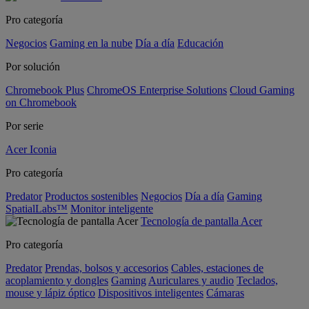
Pro categoría
Negocios
Gaming en la nube
Día a día
Educación
Por solución
Chromebook Plus
ChromeOS Enterprise Solutions
Cloud Gaming
on Chromebook
Por serie
Acer Iconia
Pro categoría
Predator
Productos sostenibles
Negocios
Día a día
Gaming
SpatialLabs™
Monitor inteligente
Tecnología de pantalla Acer
Pro categoría
Predator
Prendas, bolsos y accesorios
Cables, estaciones de
acoplamiento y dongles
Gaming
Auriculares y audio
Teclados,
mouse y lápiz óptico
Dispositivos inteligentes
Cámaras