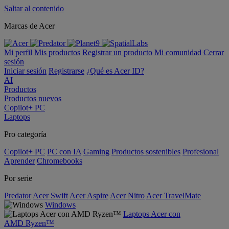
Saltar al contenido
Marcas de Acer
Mi perfil
Mis productos
Registrar un producto
Mi comunidad
Cerrar
sesión
Iniciar sesión
Registrarse
¿Qué es Acer ID?
AI
Productos
Productos nuevos
Copilot+ PC
Laptops
Pro categoría
Copilot+ PC
PC con IA
Gaming
Productos sostenibles
Profesional
Aprender
Chromebooks
Por serie
Predator
Acer Swift
Acer Aspire
Acer Nitro
Acer TravelMate
Windows
Laptops Acer con
AMD Ryzen™