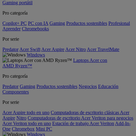
Gaming portátil
Pro categoría
Copilot+ PC
PC con IA
Gaming
Productos sostenibles
Profesional
Aprender
Chromebooks
Por serie
Predator
Acer Swift
Acer Aspire
Acer Nitro
Acer TravelMate
Windows
Laptops Acer con
AMD Ryzen™
Pro categoría
Predator
Gaming
Productos sostenibles
Negocios
Educación
Componentes
Por serie
Acer Aspire todo en uno
Computadoras de escritorio clásicas Acer
Aspire
Nitro
Computadoras de escritorio Acer Veriton para negocios
Acer Veriton todo en uno
Estación de trabajo Acer Veriton
Add-In-
One
Chromebox
Mini PC
Windows