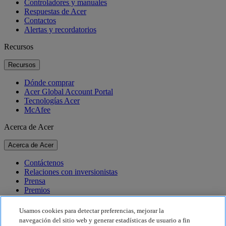
Controladores y manuales
Respuestas de Acer
Contactos
Alertas y recordatorios
Recursos
Recursos
Dónde comprar
Acer Global Account Portal
Tecnologías Acer
McAfee
Acerca de Acer
Acerca de Acer
Contáctenos
Relaciones con inversionistas
Prensa
Premios
Eventos
Usamos cookies para detectar preferencias, mejorar la
Sostenibilidad
navegación del sitio web y generar estadísticas de usuario a fin