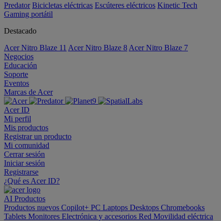
Predator
Bicicletas eléctricas
Escúteres eléctricos
Kinetic Tech
Gaming portátil
Destacado
Acer Nitro Blaze 11
Acer Nitro Blaze 8
Acer Nitro Blaze 7
Negocios
Educación
Soporte
Eventos
Marcas de Acer
Acer ID
Mi perfil
Mis productos
Registrar un producto
Mi comunidad
Cerrar sesión
Iniciar sesión
Registrarse
¿Qué es Acer ID?
AI
Productos
Productos nuevos
Copilot+ PC
Laptops
Desktops
Chromebooks
Tablets
Monitores
Electrónica y accesorios
Red
Movilidad eléctrica