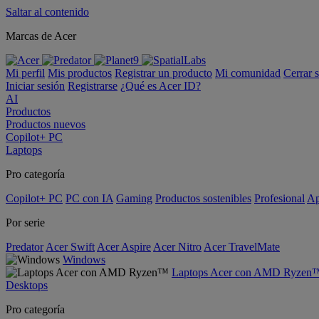
Saltar al contenido
Marcas de Acer
Mi perfil
Mis productos
Registrar un producto
Mi comunidad
Cerrar 
Iniciar sesión
Registrarse
¿Qué es Acer ID?
AI
Productos
Productos nuevos
Copilot+ PC
Laptops
Pro categoría
Copilot+ PC
PC con IA
Gaming
Productos sostenibles
Profesional
Ap
Por serie
Predator
Acer Swift
Acer Aspire
Acer Nitro
Acer TravelMate
Windows
Laptops Acer con AMD Ryzen
Desktops
Pro categoría