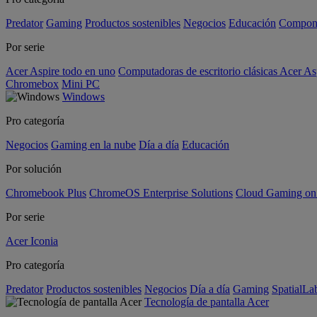
Predator
Gaming
Productos sostenibles
Negocios
Educación
Compon
Por serie
Acer Aspire todo en uno
Computadoras de escritorio clásicas Acer As
Chromebox
Mini PC
Windows
Pro categoría
Negocios
Gaming en la nube
Día a día
Educación
Por solución
Chromebook Plus
ChromeOS Enterprise Solutions
Cloud Gaming o
Por serie
Acer Iconia
Pro categoría
Predator
Productos sostenibles
Negocios
Día a día
Gaming
SpatialL
Tecnología de pantalla Acer