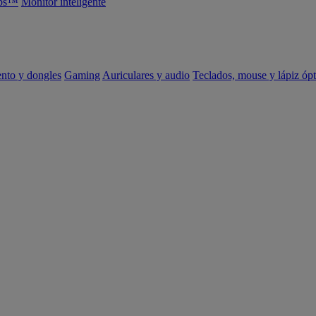
abs™
Monitor inteligente
ento y dongles
Gaming
Auriculares y audio
Teclados, mouse y lápiz ópt