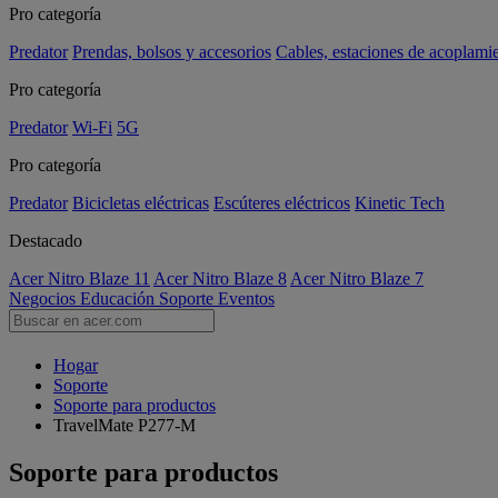
Pro categoría
Predator
Prendas, bolsos y accesorios
Cables, estaciones de acoplami
Pro categoría
Predator
Wi-Fi
5G
Pro categoría
Predator
Bicicletas eléctricas
Escúteres eléctricos
Kinetic Tech
Destacado
Acer Nitro Blaze 11
Acer Nitro Blaze 8
Acer Nitro Blaze 7
Negocios
Educación
Soporte
Eventos
Hogar
Soporte
Soporte para productos
TravelMate P277-M
Soporte para productos