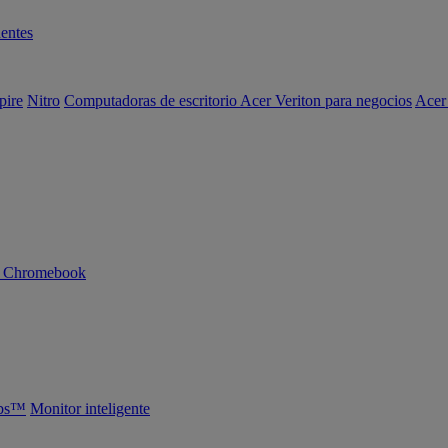
entes
pire
Nitro
Computadoras de escritorio Acer Veriton para negocios
Acer
n Chromebook
abs™
Monitor inteligente