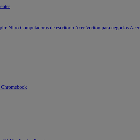
entes
pire
Nitro
Computadoras de escritorio Acer Veriton para negocios
Acer
n Chromebook