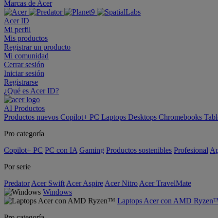
Marcas de Acer
Acer ID
Mi perfil
Mis productos
Registrar un producto
Mi comunidad
Cerrar sesión
Iniciar sesión
Registrarse
¿Qué es Acer ID?
AI
Productos
Productos nuevos
Copilot+ PC
Laptops
Desktops
Chromebooks
Tabl
Pro categoría
Copilot+ PC
PC con IA
Gaming
Productos sostenibles
Profesional
Ap
Por serie
Predator
Acer Swift
Acer Aspire
Acer Nitro
Acer TravelMate
Windows
Laptops Acer con AMD Ryzen
Pro categoría