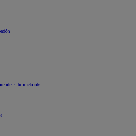
sesión
render
Chromebooks
™