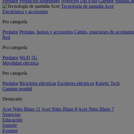
Predator
Productos sostenibles
Negocios
Día a día
Gaming
SpatialL
Tecnología de pantalla Acer
Electrónica y accesorios
Pro categoría
Predator
Prendas, bolsos y accesorios
Cables, estaciones de acoplami
Red
Pro categoría
Predator
Wi-Fi
5G
Movilidad eléctrica
Pro categoría
Predator
Bicicletas eléctricas
Escúteres eléctricos
Kinetic Tech
Gaming portátil
Destacado
Acer Nitro Blaze 11
Acer Nitro Blaze 8
Acer Nitro Blaze 7
Negocios
Educación
Soporte
Eventos