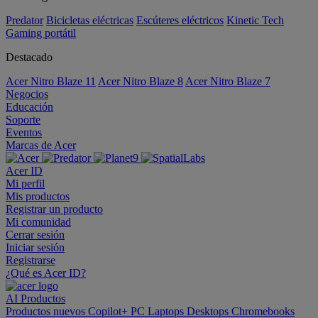
Predator
Bicicletas eléctricas
Escúteres eléctricos
Kinetic Tech
Gaming portátil
Destacado
Acer Nitro Blaze 11
Acer Nitro Blaze 8
Acer Nitro Blaze 7
Negocios
Educación
Soporte
Eventos
Marcas de Acer
Acer ID
Mi perfil
Mis productos
Registrar un producto
Mi comunidad
Cerrar sesión
Iniciar sesión
Registrarse
¿Qué es Acer ID?
AI
Productos
Productos nuevos
Copilot+ PC
Laptops
Desktops
Chromebooks