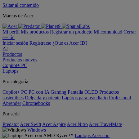
Saltar al contenido
Marcas de Acer
Mi perfil
Mis productos
Registrar un producto
Mi comunidad
Cerrar
sesión
Iniciar sesión
Registrarse
¿Qué es Acer ID?
AI
Productos
Productos nuevos
Copilot+ PC
Laptops
Pro categoría
Copilot+ PC
PC con IA
Gaming
Pantalla OLED
Productos
sostenibles
Delgada y potente
Laptops para uso diario
Profesional
Aprender
Chromebooks
Por serie
Predator
Acer Swift
Acer Aspire
Acer Nitro
Acer TravelMate
Windows
Laptops Acer con