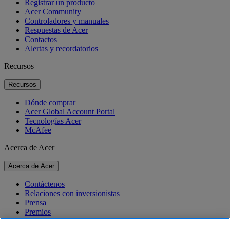
Registrar un producto
Acer Community
Controladores y manuales
Respuestas de Acer
Contactos
Alertas y recordatorios
Recursos
Recursos
Dónde comprar
Acer Global Account Portal
Tecnologías Acer
McAfee
Acerca de Acer
Acerca de Acer
Contáctenos
Relaciones con inversionistas
Prensa
Premios
Eventos