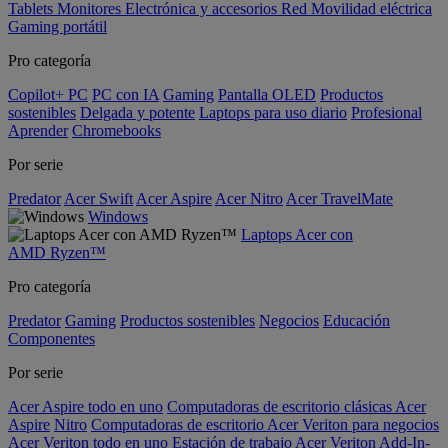
Tablets
Monitores
Electrónica y accesorios
Red
Movilidad eléctrica
Gaming portátil
Pro categoría
Copilot+ PC
PC con IA
Gaming
Pantalla OLED
Productos
sostenibles
Delgada y potente
Laptops para uso diario
Profesional
Aprender
Chromebooks
Por serie
Predator
Acer Swift
Acer Aspire
Acer Nitro
Acer TravelMate
Windows
Laptops Acer con
AMD Ryzen™
Pro categoría
Predator
Gaming
Productos sostenibles
Negocios
Educación
Componentes
Por serie
Acer Aspire todo en uno
Computadoras de escritorio clásicas Acer
Aspire
Nitro
Computadoras de escritorio Acer Veriton para negocios
Acer Veriton todo en uno
Estación de trabajo Acer Veriton
Add-In-