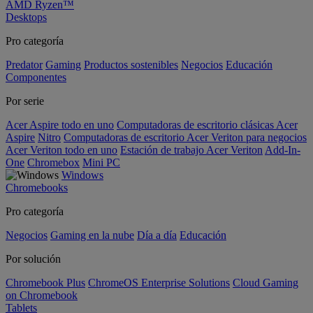
AMD Ryzen™
Desktops
Pro categoría
Predator
Gaming
Productos sostenibles
Negocios
Educación
Componentes
Por serie
Acer Aspire todo en uno
Computadoras de escritorio clásicas Acer
Aspire
Nitro
Computadoras de escritorio Acer Veriton para negocios
Acer Veriton todo en uno
Estación de trabajo Acer Veriton
Add-In-
One
Chromebox
Mini PC
Windows
Chromebooks
Pro categoría
Negocios
Gaming en la nube
Día a día
Educación
Por solución
Chromebook Plus
ChromeOS Enterprise Solutions
Cloud Gaming
on Chromebook
Tablets