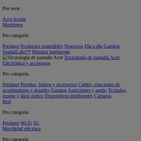
Por serie
Acer Iconia
Monitores
Pro categoría
Predator
Productos sostenibles
Negocios
Día a día
Gaming
SpatialLabs™
Monitor inteligente
Tecnología de pantalla Acer
Electrónica y accesorios
Pro categoría
Predator
Prendas, bolsos y accesorios
Cables, estaciones de
acoplamiento y dongles
Gaming
Auriculares y audio
Teclados,
mouse y lápiz óptico
Dispositivos inteligentes
Cámaras
Red
Pro categoría
Predator
Wi-Fi
5G
Movilidad eléctrica
Pro categoría