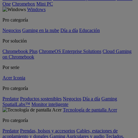
One
Chromebox
Mini PC
Windows
Pro categoría
Negocios
Gaming en la nube
Día a día
Educación
Por solución
Chromebook Plus
ChromeOS Enterprise Solutions
Cloud Gaming
on Chromebook
Por serie
Acer Iconia
Pro categoría
Predator
Productos sostenibles
Negocios
Día a día
Gaming
SpatialLabs™
Monitor inteligente
Tecnología de pantalla Acer
Pro categoría
Predator
Prendas, bolsos y accesorios
Cables, estaciones de
acoplamiento y dongles
Gaming
Auriculares y audio
Teclados,