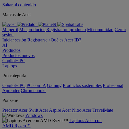
Saltar al contenido
Marcas de Acer
Mi perfil
Mis productos
Registrar un producto
Mi comunidad
Cerrar
sesión
Iniciar sesión
Registrarse
¿Qué es Acer ID?
AI
Productos
Productos nuevos
Copilot+ PC
Laptops
Pro categoría
Copilot+ PC
PC con IA
Gaming
Productos sostenibles
Profesional
Aprender
Chromebooks
Por serie
Predator
Acer Swift
Acer Aspire
Acer Nitro
Acer TravelMate
Windows
Laptops Acer con
AMD Ryzen™