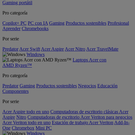
Gaming portátil
Pro categoría
Copilot+ PC
PC con IA
Gaming
Productos sostenibles
Profesional
Aprender
Chromebooks
Por serie
Predator
Acer Swift
Acer Aspire
Acer Nitro
Acer TravelMate
Windows
Laptops Acer con
AMD Ryzen™
Pro categoría
Predator
Gaming
Productos sostenibles
Negocios
Educación
Componentes
Por serie
Acer Aspire todo en uno
Computadoras de escritorio clásicas Acer
Aspire
Nitro
Computadoras de escritorio Acer Veriton para negocios
Acer Veriton todo en uno
Estación de trabajo Acer Veriton
Add-In-
One
Chromebox
Mini PC
Windows