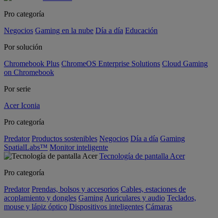
Pro categoría
Negocios
Gaming en la nube
Día a día
Educación
Por solución
Chromebook Plus
ChromeOS Enterprise Solutions
Cloud Gaming
on Chromebook
Por serie
Acer Iconia
Pro categoría
Predator
Productos sostenibles
Negocios
Día a día
Gaming
SpatialLabs™
Monitor inteligente
Tecnología de pantalla Acer
Pro categoría
Predator
Prendas, bolsos y accesorios
Cables, estaciones de
acoplamiento y dongles
Gaming
Auriculares y audio
Teclados,
mouse y lápiz óptico
Dispositivos inteligentes
Cámaras