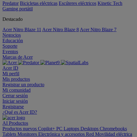
Predator
Bicicletas eléctricas
Escúteres eléctricos
Kinetic Tech
Gaming portátil
Destacado
Acer Nitro Blaze 11
Acer Nitro Blaze 8
Acer Nitro Blaze 7
Negocios
Educación
Soporte
Eventos
Marcas de Acer
Acer ID
Mi perfil
Mis productos
Registrar un producto
Mi comunidad
Cerrar sesión
Iniciar sesión
Registrarse
¿Qué es Acer ID?
AI
Productos
Productos nuevos
Copilot+ PC
Laptops
Desktops
Chromebooks
Tablets
Monitores
Electrónica y accesorios
Red
Movilidad eléctrica