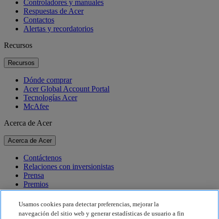
Controladores y manuales
Respuestas de Acer
Contactos
Alertas y recordatorios
Recursos
Recursos
Dónde comprar
Acer Global Account Portal
Tecnologías Acer
McAfee
Acerca de Acer
Acerca de Acer
Contáctenos
Relaciones con inversionistas
Prensa
Premios
Eventos
Usamos cookies para detectar preferencias, mejorar la
Sostenibilidad
navegación del sitio web y generar estadísticas de usuario a fin