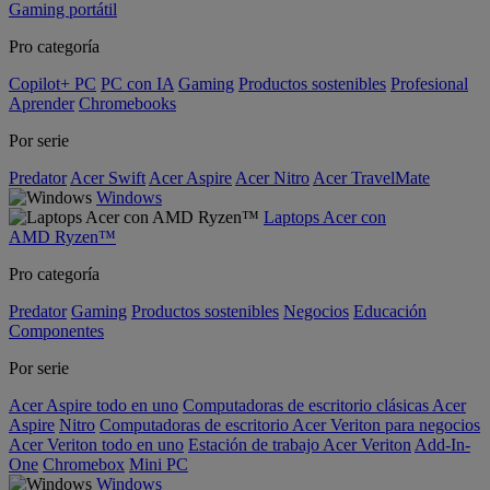
Gaming portátil
Pro categoría
Copilot+ PC
PC con IA
Gaming
Productos sostenibles
Profesional
Aprender
Chromebooks
Por serie
Predator
Acer Swift
Acer Aspire
Acer Nitro
Acer TravelMate
Windows
Laptops Acer con
AMD Ryzen™
Pro categoría
Predator
Gaming
Productos sostenibles
Negocios
Educación
Componentes
Por serie
Acer Aspire todo en uno
Computadoras de escritorio clásicas Acer
Aspire
Nitro
Computadoras de escritorio Acer Veriton para negocios
Acer Veriton todo en uno
Estación de trabajo Acer Veriton
Add-In-
One
Chromebox
Mini PC
Windows