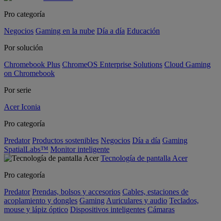
Pro categoría
Negocios
Gaming en la nube
Día a día
Educación
Por solución
Chromebook Plus
ChromeOS Enterprise Solutions
Cloud Gaming
on Chromebook
Por serie
Acer Iconia
Pro categoría
Predator
Productos sostenibles
Negocios
Día a día
Gaming
SpatialLabs™
Monitor inteligente
Tecnología de pantalla Acer
Pro categoría
Predator
Prendas, bolsos y accesorios
Cables, estaciones de
acoplamiento y dongles
Gaming
Auriculares y audio
Teclados,
mouse y lápiz óptico
Dispositivos inteligentes
Cámaras