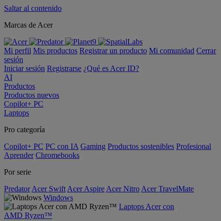
Saltar al contenido
Marcas de Acer
Mi perfil
Mis productos
Registrar un producto
Mi comunidad
Cerrar
sesión
Iniciar sesión
Registrarse
¿Qué es Acer ID?
AI
Productos
Productos nuevos
Copilot+ PC
Laptops
Pro categoría
Copilot+ PC
PC con IA
Gaming
Productos sostenibles
Profesional
Aprender
Chromebooks
Por serie
Predator
Acer Swift
Acer Aspire
Acer Nitro
Acer TravelMate
Windows
Laptops Acer con
AMD Ryzen™