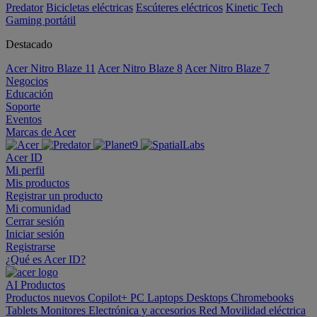
Predator
Bicicletas eléctricas
Escúteres eléctricos
Kinetic Tech
Gaming portátil
Destacado
Acer Nitro Blaze 11
Acer Nitro Blaze 8
Acer Nitro Blaze 7
Negocios
Educación
Soporte
Eventos
Marcas de Acer
Acer ID
Mi perfil
Mis productos
Registrar un producto
Mi comunidad
Cerrar sesión
Iniciar sesión
Registrarse
¿Qué es Acer ID?
AI
Productos
Productos nuevos
Copilot+ PC
Laptops
Desktops
Chromebooks
Tablets
Monitores
Electrónica y accesorios
Red
Movilidad eléctrica