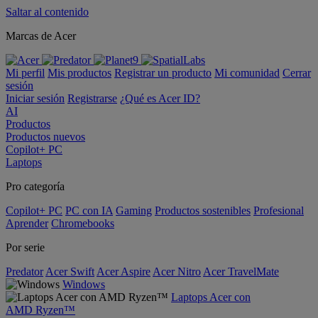
Saltar al contenido
Marcas de Acer
Mi perfil
Mis productos
Registrar un producto
Mi comunidad
Cerrar
sesión
Iniciar sesión
Registrarse
¿Qué es Acer ID?
AI
Productos
Productos nuevos
Copilot+ PC
Laptops
Pro categoría
Copilot+ PC
PC con IA
Gaming
Productos sostenibles
Profesional
Aprender
Chromebooks
Por serie
Predator
Acer Swift
Acer Aspire
Acer Nitro
Acer TravelMate
Windows
Laptops Acer con
AMD Ryzen™