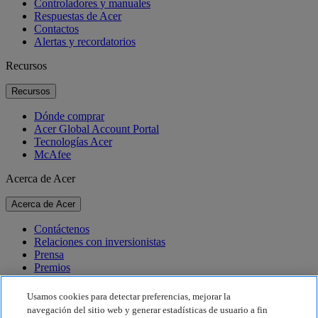
Controladores y manuales
Respuestas de Acer
Contactos
Alertas y recordatorios
Recursos
Recursos
Dónde comprar
Acer Global Account Portal
Tecnologías Acer
McAfee
Acerca de Acer
Acerca de Acer
Contáctenos
Relaciones con inversionistas
Prensa
Premios
Eventos
Usamos cookies para detectar preferencias, mejorar la
Sostenibilidad
navegación del sitio web y generar estadísticas de usuario a fin