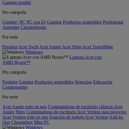
Gaming portátil
Pro categoría
Copilot+ PC
PC con IA
Gaming
Productos sostenibles
Profesional
Aprender
Chromebooks
Por serie
Predator
Acer Swift
Acer Aspire
Acer Nitro
Acer TravelMate
Windows
Laptops Acer con
AMD Ryzen™
Pro categoría
Predator
Gaming
Productos sostenibles
Negocios
Educación
Componentes
Por serie
Acer Aspire todo en uno
Computadoras de escritorio clásicas Acer
Aspire
Nitro
Computadoras de escritorio Acer Veriton para negocios
Acer Veriton todo en uno
Estación de trabajo Acer Veriton
Add-In-
One
Chromebox
Mini PC
Windows