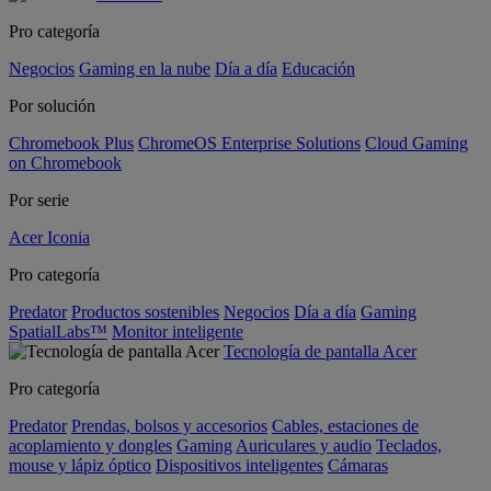
Pro categoría
Negocios
Gaming en la nube
Día a día
Educación
Por solución
Chromebook Plus
ChromeOS Enterprise Solutions
Cloud Gaming
on Chromebook
Por serie
Acer Iconia
Pro categoría
Predator
Productos sostenibles
Negocios
Día a día
Gaming
SpatialLabs™
Monitor inteligente
Tecnología de pantalla Acer
Pro categoría
Predator
Prendas, bolsos y accesorios
Cables, estaciones de
acoplamiento y dongles
Gaming
Auriculares y audio
Teclados,
mouse y lápiz óptico
Dispositivos inteligentes
Cámaras