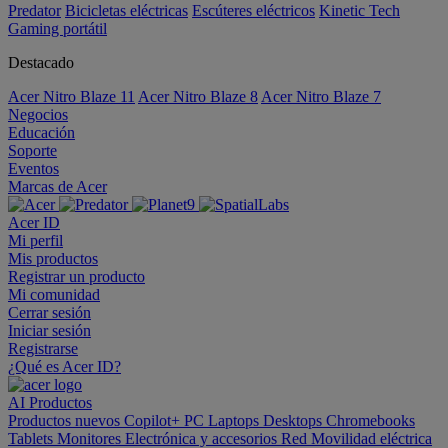
Predator
Bicicletas eléctricas
Escúteres eléctricos
Kinetic Tech
Gaming portátil
Destacado
Acer Nitro Blaze 11
Acer Nitro Blaze 8
Acer Nitro Blaze 7
Negocios
Educación
Soporte
Eventos
Marcas de Acer
Acer ID
Mi perfil
Mis productos
Registrar un producto
Mi comunidad
Cerrar sesión
Iniciar sesión
Registrarse
¿Qué es Acer ID?
AI
Productos
Productos nuevos
Copilot+ PC
Laptops
Desktops
Chromebooks
Tablets
Monitores
Electrónica y accesorios
Red
Movilidad eléctrica