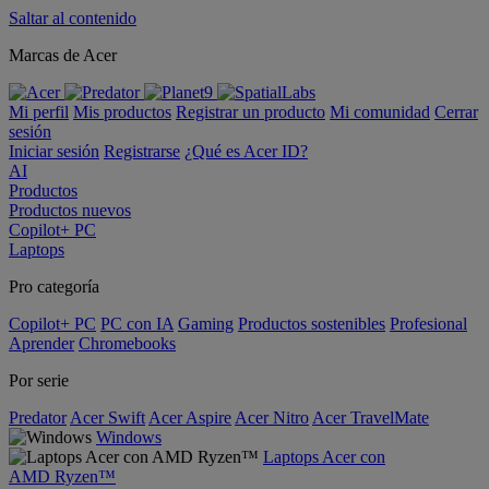
Saltar al contenido
Marcas de Acer
Mi perfil
Mis productos
Registrar un producto
Mi comunidad
Cerrar
sesión
Iniciar sesión
Registrarse
¿Qué es Acer ID?
AI
Productos
Productos nuevos
Copilot+ PC
Laptops
Pro categoría
Copilot+ PC
PC con IA
Gaming
Productos sostenibles
Profesional
Aprender
Chromebooks
Por serie
Predator
Acer Swift
Acer Aspire
Acer Nitro
Acer TravelMate
Windows
Laptops Acer con
AMD Ryzen™