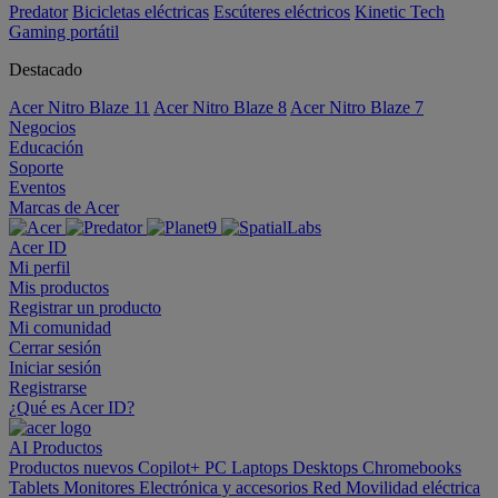
Predator
Bicicletas eléctricas
Escúteres eléctricos
Kinetic Tech
Gaming portátil
Destacado
Acer Nitro Blaze 11
Acer Nitro Blaze 8
Acer Nitro Blaze 7
Negocios
Educación
Soporte
Eventos
Marcas de Acer
Acer ID
Mi perfil
Mis productos
Registrar un producto
Mi comunidad
Cerrar sesión
Iniciar sesión
Registrarse
¿Qué es Acer ID?
AI
Productos
Productos nuevos
Copilot+ PC
Laptops
Desktops
Chromebooks
Tablets
Monitores
Electrónica y accesorios
Red
Movilidad eléctrica