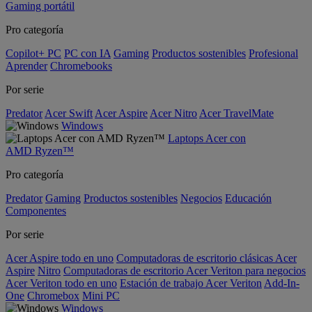
Gaming portátil
Pro categoría
Copilot+ PC
PC con IA
Gaming
Productos sostenibles
Profesional
Aprender
Chromebooks
Por serie
Predator
Acer Swift
Acer Aspire
Acer Nitro
Acer TravelMate
Windows
Laptops Acer con
AMD Ryzen™
Pro categoría
Predator
Gaming
Productos sostenibles
Negocios
Educación
Componentes
Por serie
Acer Aspire todo en uno
Computadoras de escritorio clásicas Acer
Aspire
Nitro
Computadoras de escritorio Acer Veriton para negocios
Acer Veriton todo en uno
Estación de trabajo Acer Veriton
Add-In-
One
Chromebox
Mini PC
Windows