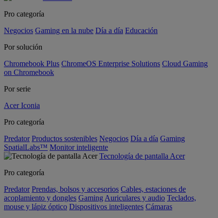
Pro categoría
Negocios
Gaming en la nube
Día a día
Educación
Por solución
Chromebook Plus
ChromeOS Enterprise Solutions
Cloud Gaming
on Chromebook
Por serie
Acer Iconia
Pro categoría
Predator
Productos sostenibles
Negocios
Día a día
Gaming
SpatialLabs™
Monitor inteligente
Tecnología de pantalla Acer
Pro categoría
Predator
Prendas, bolsos y accesorios
Cables, estaciones de
acoplamiento y dongles
Gaming
Auriculares y audio
Teclados,
mouse y lápiz óptico
Dispositivos inteligentes
Cámaras