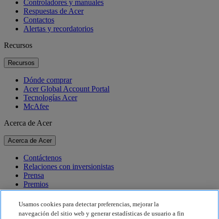
Controladores y manuales
Respuestas de Acer
Contactos
Alertas y recordatorios
Recursos
Recursos
Dónde comprar
Acer Global Account Portal
Tecnologías Acer
McAfee
Acerca de Acer
Acerca de Acer
Contáctenos
Relaciones con inversionistas
Prensa
Premios
Eventos
Usamos cookies para detectar preferencias, mejorar la
Sostenibilidad
navegación del sitio web y generar estadísticas de usuario a fin