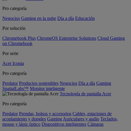
Pro categoría
Negocios
Gaming en la nube
Día a día
Educación
Por solución
Chromebook Plus
ChromeOS Enterprise Solutions
Cloud Gaming
on Chromebook
Por serie
Acer Iconia
Pro categoría
Predator
Productos sostenibles
Negocios
Día a día
Gaming
SpatialLabs™
Monitor inteligente
Tecnología de pantalla Acer
Pro categoría
Predator
Prendas, bolsos y accesorios
Cables, estaciones de
acoplamiento y dongles
Gaming
Auriculares y audio
Teclados,
mouse y lápiz óptico
Dispositivos inteligentes
Cámaras