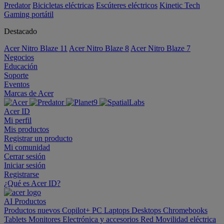
Predator
Bicicletas eléctricas
Escúteres eléctricos
Kinetic Tech
Gaming portátil
Destacado
Acer Nitro Blaze 11
Acer Nitro Blaze 8
Acer Nitro Blaze 7
Negocios
Educación
Soporte
Eventos
Marcas de Acer
Acer ID
Mi perfil
Mis productos
Registrar un producto
Mi comunidad
Cerrar sesión
Iniciar sesión
Registrarse
¿Qué es Acer ID?
AI
Productos
Productos nuevos
Copilot+ PC
Laptops
Desktops
Chromebooks
Tablets
Monitores
Electrónica y accesorios
Red
Movilidad eléctrica