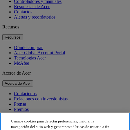
Controladores y manuales
Respuestas de Acer
Contactos
Alertas y recordatorios
Recursos
Recursos
Dónde comprar
Acer Global Account Portal
Tecnologías Acer
McAfee
Acerca de Acer
Acerca de Acer
Contáctenos
Relaciones con inversionistas
Prensa
Premios
Eventos
Usamos cookies para detectar preferencias, mejorar la
Sostenibilidad
navegación del sitio web y generar estadísticas de usuario a fin