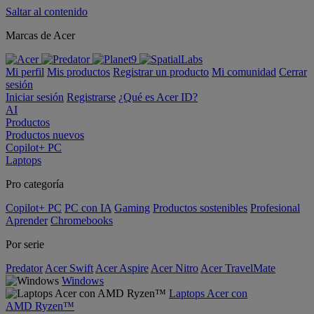
Saltar al contenido
Marcas de Acer
Mi perfil
Mis productos
Registrar un producto
Mi comunidad
Cerrar
sesión
Iniciar sesión
Registrarse
¿Qué es Acer ID?
AI
Productos
Productos nuevos
Copilot+ PC
Laptops
Pro categoría
Copilot+ PC
PC con IA
Gaming
Productos sostenibles
Profesional
Aprender
Chromebooks
Por serie
Predator
Acer Swift
Acer Aspire
Acer Nitro
Acer TravelMate
Windows
Laptops Acer con
AMD Ryzen™