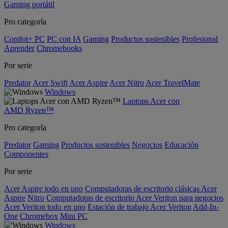
Gaming portátil
Pro categoría
Copilot+ PC
PC con IA
Gaming
Productos sostenibles
Profesional
Aprender
Chromebooks
Por serie
Predator
Acer Swift
Acer Aspire
Acer Nitro
Acer TravelMate
Windows
Laptops Acer con
AMD Ryzen™
Pro categoría
Predator
Gaming
Productos sostenibles
Negocios
Educación
Componentes
Por serie
Acer Aspire todo en uno
Computadoras de escritorio clásicas Acer
Aspire
Nitro
Computadoras de escritorio Acer Veriton para negocios
Acer Veriton todo en uno
Estación de trabajo Acer Veriton
Add-In-
One
Chromebox
Mini PC
Windows